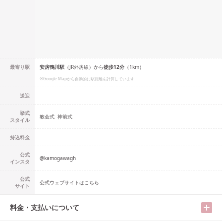
最寄り駅
安房鴨川
駅
（
JR外房線
）
から
徒歩
12
分
（
1
km）
※Google Mapから自動的に駅距離を計算しています
送迎
挙式
教会式
神前式
スタイル
持込料金
公式
@
kamogawagh
インスタ
公式
公式ウェブサイトはこちら
サイト
料金・支払いについて