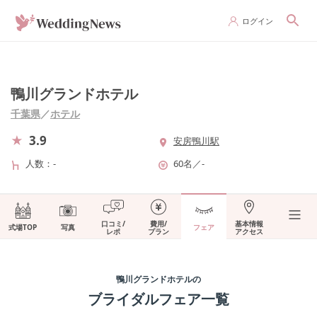
ログイン
鴨川グランドホテル
千葉県
／
ホテル
3.9
安房鴨川駅
人数
-
60名
／
-
口コミ/
費用/
基本情報
式場TOP
写真
フェア
レポ
プラン
アクセス
鴨川グランドホテル
の
ブライダルフェア一覧