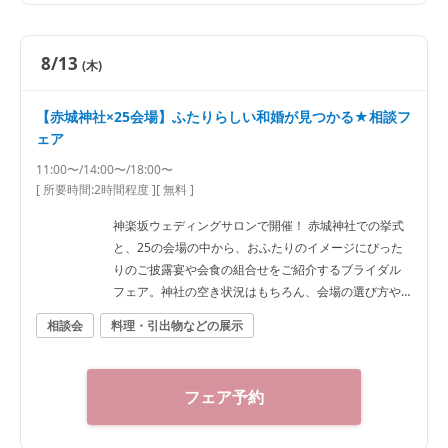
8/13
(木)
【赤城神社×25会場】ふたりらしい和婚が見つかる★相談フ
ェア
11:00〜/14:00〜/18:00〜
[ 所要時間:
2時間程度
]
[ 無料 ]
神楽坂ウェディングサロンで開催！ 赤城神社での挙式
と、25の会場の中から、おふたりのイメージにぴった
りのご披露宴や会食の組合せをご紹介するブライダル
フェア。神社の空き状況はもちろん、会場の選び方や
予算など、ご希望に合わせた“和”の結婚式をご提案いた
相談会
料理・引出物などの展示
します。神社結婚式のプロに何でもご相談下さい！ ◆
神楽坂ウェディングサロン（神社結婚式.jp）◆ 〒162-
0825 東京都新宿区神楽坂2-11 tel 03-6265-0866 11：0
フェア予約
0～20：00（火曜定休） 【アクセス】 JR線「飯田橋
駅」西口徒歩3分／東京メトロ東西線・有楽町線・南北
線、都営大江戸線「飯田橋駅」B3出口徒歩1分