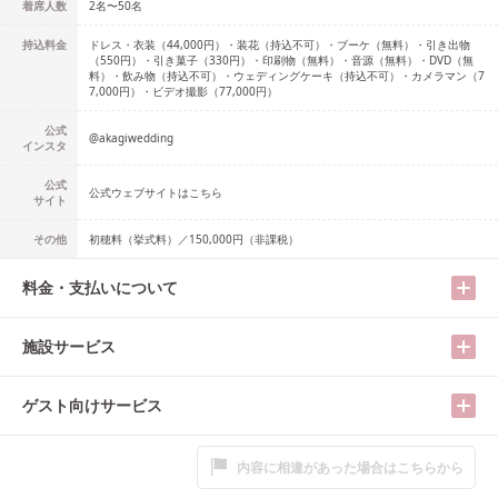
着席人数
2名
〜
50名
持込料金
ドレス・衣装（44,000円）・装花（持込不可）・ブーケ（無料）・引き出物
（550円）・引き菓子（330円）・印刷物（無料）・音源（無料）・DVD（無
料）・飲み物（持込不可）・ウェディングケーキ（持込不可）・カメラマン（7
7,000円）・ビデオ撮影（77,000円）
公式
@
akagiwedding
インスタ
公式
公式ウェブサイトはこちら
サイト
その他
初穂料（挙式料）／150,000円（非課税）
料金・支払いについて
施設サービス
ゲスト向けサービス
内容に相違があった場合はこちらから