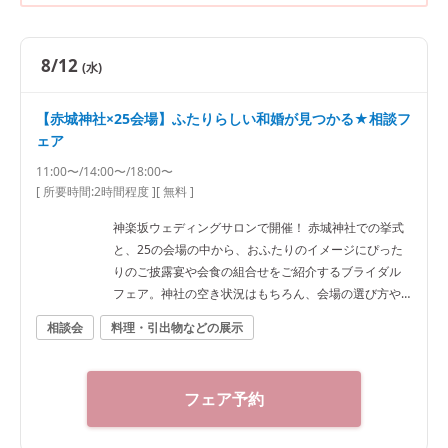
8/12
(水)
【赤城神社×25会場】ふたりらしい和婚が見つかる★相談フ
ェア
11:00〜/14:00〜/18:00〜
[ 所要時間:
2時間程度
]
[ 無料 ]
神楽坂ウェディングサロンで開催！ 赤城神社での挙式
と、25の会場の中から、おふたりのイメージにぴった
りのご披露宴や会食の組合せをご紹介するブライダル
フェア。神社の空き状況はもちろん、会場の選び方や
予算など、ご希望に合わせた“和”の結婚式をご提案いた
相談会
料理・引出物などの展示
します。神社結婚式のプロに何でもご相談下さい！ ◆
神楽坂ウェディングサロン（神社結婚式.jp）◆ 〒162-
0825 東京都新宿区神楽坂2-11 tel 03-6265-0866 11：0
フェア予約
0～20：00（火曜定休） 【アクセス】 JR線「飯田橋
駅」西口徒歩3分／東京メトロ東西線・有楽町線・南北
線、都営大江戸線「飯田橋駅」B3出口徒歩1分