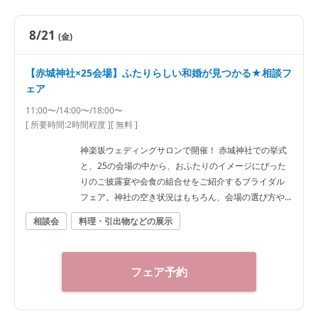
8/21
(金)
【赤城神社×25会場】ふたりらしい和婚が見つかる★相談フ
ェア
11:00〜/14:00〜/18:00〜
[ 所要時間:
2時間程度
]
[ 無料 ]
神楽坂ウェディングサロンで開催！ 赤城神社での挙式
と、25の会場の中から、おふたりのイメージにぴった
りのご披露宴や会食の組合せをご紹介するブライダル
フェア。神社の空き状況はもちろん、会場の選び方や
予算など、ご希望に合わせた“和”の結婚式をご提案いた
相談会
料理・引出物などの展示
します。神社結婚式のプロに何でもご相談下さい！ ◆
神楽坂ウェディングサロン（神社結婚式.jp）◆ 〒162-
0825 東京都新宿区神楽坂2-11 tel 03-6265-0866 11：0
フェア予約
0～20：00（火曜定休） 【アクセス】 JR線「飯田橋
駅」西口徒歩3分／東京メトロ東西線・有楽町線・南北
線、都営大江戸線「飯田橋駅」B3出口徒歩1分