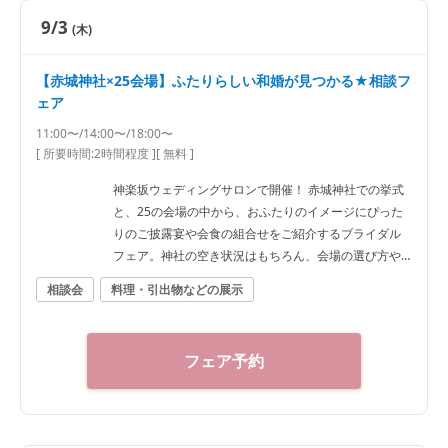
9/3
(木)
【赤城神社×25会場】ふたりらしい和婚が見つかる★相談フ
ェア
11:00〜/14:00〜/18:00〜
[ 所要時間:
2時間程度
]
[ 無料 ]
神楽坂ウェディングサロンで開催！ 赤城神社での挙式
と、25の会場の中から、おふたりのイメージにぴった
りのご披露宴や会食の組合せをご紹介するブライダル
フェア。神社の空き状況はもちろん、会場の選び方や
予算など、ご希望に合わせた“和”の結婚式をご提案いた
相談会
料理・引出物などの展示
します。神社結婚式のプロに何でもご相談下さい！ ◆
神楽坂ウェディングサロン（神社結婚式.jp）◆ 〒162-
0825 東京都新宿区神楽坂2-11 tel 03-6265-0866 11：0
フェア予約
0～20：00（火曜定休） 【アクセス】 JR線「飯田橋
駅」西口徒歩3分／東京メトロ東西線・有楽町線・南北
線、都営大江戸線「飯田橋駅」B3出口徒歩1分