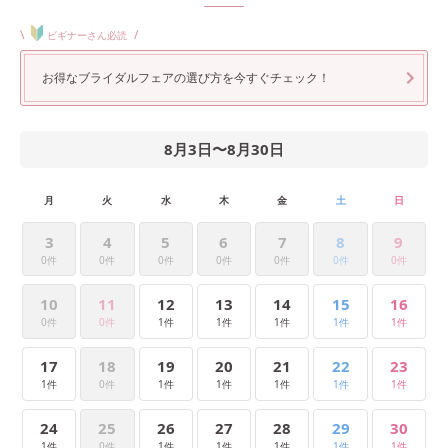
\
/
ビギナーさん必読
お得なブライダルフェアの選び方を今すぐチェック！
8月3日
〜
8月30日
月
火
水
木
金
土
日
3
4
5
6
7
8
9
0件
0件
0件
0件
0件
0件
0件
10
11
12
13
14
15
16
0件
0件
1件
1件
1件
1件
1件
17
18
19
20
21
22
23
1件
0件
1件
1件
1件
1件
1件
24
25
26
27
28
29
30
1件
0件
1件
1件
1件
1件
1件