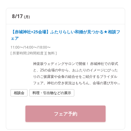
8/17
(月)
【赤城神社×25会場】ふたりらしい和婚が見つかる★相談フ
ェア
11:00〜/14:00〜/18:00〜
[ 所要時間:
2時間程度
]
[ 無料 ]
神楽坂ウェディングサロンで開催！ 赤城神社での挙式
と、25の会場の中から、おふたりのイメージにぴった
りのご披露宴や会食の組合せをご紹介するブライダル
フェア。神社の空き状況はもちろん、会場の選び方や
予算など、ご希望に合わせた“和”の結婚式をご提案いた
相談会
料理・引出物などの展示
します。神社結婚式のプロに何でもご相談下さい！ ◆
神楽坂ウェディングサロン（神社結婚式.jp）◆ 〒162-
0825 東京都新宿区神楽坂2-11 tel 03-6265-0866 11：0
フェア予約
0～20：00（火曜定休） 【アクセス】 JR線「飯田橋
駅」西口徒歩3分／東京メトロ東西線・有楽町線・南北
線、都営大江戸線「飯田橋駅」B3出口徒歩1分