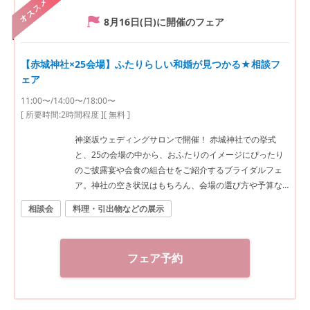
オススメ
8月16日(日)
に開催のフェア
【赤城神社×25会場】ふたりらしい和婚が見つかる★相談フ
ェア
11:00〜/14:00〜/18:00〜
[ 所要時間:
2時間程度
]
[ 無料 ]
神楽坂ウェディングサロンで開催！ 赤城神社での挙式
と、25の会場の中から、おふたりのイメージにぴったり
のご披露宴や会食の組合せをご紹介するブライダルフェ
ア。神社の空き状況はもちろん、会場の選び方や予算な
ど、ご希望に合わせた“和”の結婚式をご提案いたします。
相談会
料理・引出物などの展示
神社結婚式のプロに何でもご相談下さい！ ◆神楽坂ウェ
ディングサロン（神社結婚式.jp）◆ 〒162-0825 東京都
新宿区神楽坂2-11 tel 03-6265-0866 11：00～20：00
フェア予約
（火曜定休） 【アクセス】 JR線「飯田橋駅」西口徒歩3
分／東京メトロ東西線・有楽町線・南北線、都営大江戸
線「飯田橋駅」B3出口徒歩1分