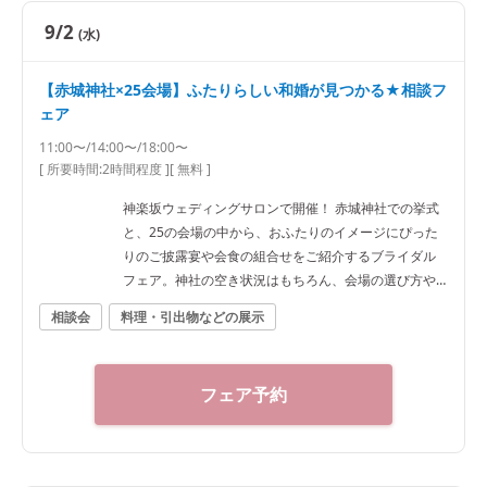
9/2
(水)
【赤城神社×25会場】ふたりらしい和婚が見つかる★相談フ
ェア
11:00〜/14:00〜/18:00〜
[ 所要時間:
2時間程度
]
[ 無料 ]
神楽坂ウェディングサロンで開催！ 赤城神社での挙式
と、25の会場の中から、おふたりのイメージにぴった
りのご披露宴や会食の組合せをご紹介するブライダル
フェア。神社の空き状況はもちろん、会場の選び方や
予算など、ご希望に合わせた“和”の結婚式をご提案いた
相談会
料理・引出物などの展示
します。神社結婚式のプロに何でもご相談下さい！ ◆
神楽坂ウェディングサロン（神社結婚式.jp）◆ 〒162-
0825 東京都新宿区神楽坂2-11 tel 03-6265-0866 11：0
フェア予約
0～20：00（火曜定休） 【アクセス】 JR線「飯田橋
駅」西口徒歩3分／東京メトロ東西線・有楽町線・南北
線、都営大江戸線「飯田橋駅」B3出口徒歩1分