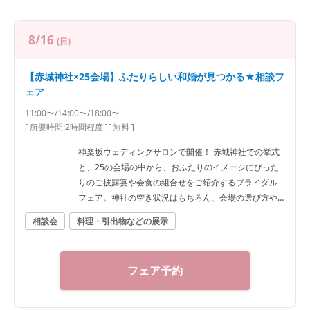
8/16
(日)
【赤城神社×25会場】ふたりらしい和婚が見つかる★相談フ
ェア
11:00〜/14:00〜/18:00〜
[ 所要時間:
2時間程度
]
[ 無料 ]
神楽坂ウェディングサロンで開催！ 赤城神社での挙式
と、25の会場の中から、おふたりのイメージにぴった
りのご披露宴や会食の組合せをご紹介するブライダル
フェア。神社の空き状況はもちろん、会場の選び方や
予算など、ご希望に合わせた“和”の結婚式をご提案いた
相談会
料理・引出物などの展示
します。神社結婚式のプロに何でもご相談下さい！ ◆
神楽坂ウェディングサロン（神社結婚式.jp）◆ 〒162-
0825 東京都新宿区神楽坂2-11 tel 03-6265-0866 11：0
フェア予約
0～20：00（火曜定休） 【アクセス】 JR線「飯田橋
駅」西口徒歩3分／東京メトロ東西線・有楽町線・南北
線、都営大江戸線「飯田橋駅」B3出口徒歩1分