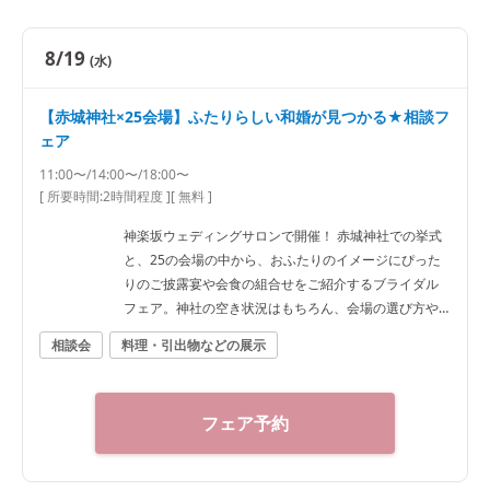
8/19
(水)
【赤城神社×25会場】ふたりらしい和婚が見つかる★相談フ
ェア
11:00〜/14:00〜/18:00〜
[ 所要時間:
2時間程度
]
[ 無料 ]
神楽坂ウェディングサロンで開催！ 赤城神社での挙式
と、25の会場の中から、おふたりのイメージにぴった
りのご披露宴や会食の組合せをご紹介するブライダル
フェア。神社の空き状況はもちろん、会場の選び方や
予算など、ご希望に合わせた“和”の結婚式をご提案いた
相談会
料理・引出物などの展示
します。神社結婚式のプロに何でもご相談下さい！ ◆
神楽坂ウェディングサロン（神社結婚式.jp）◆ 〒162-
0825 東京都新宿区神楽坂2-11 tel 03-6265-0866 11：0
フェア予約
0～20：00（火曜定休） 【アクセス】 JR線「飯田橋
駅」西口徒歩3分／東京メトロ東西線・有楽町線・南北
線、都営大江戸線「飯田橋駅」B3出口徒歩1分