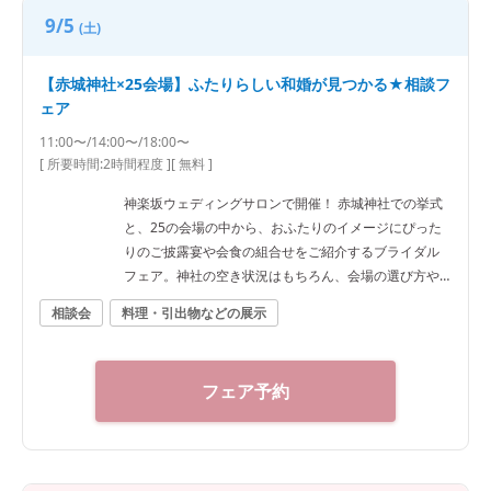
9/5
(土)
【赤城神社×25会場】ふたりらしい和婚が見つかる★相談フ
ェア
11:00〜/14:00〜/18:00〜
[ 所要時間:
2時間程度
]
[ 無料 ]
神楽坂ウェディングサロンで開催！ 赤城神社での挙式
と、25の会場の中から、おふたりのイメージにぴった
りのご披露宴や会食の組合せをご紹介するブライダル
フェア。神社の空き状況はもちろん、会場の選び方や
予算など、ご希望に合わせた“和”の結婚式をご提案いた
相談会
料理・引出物などの展示
します。神社結婚式のプロに何でもご相談下さい！ ◆
神楽坂ウェディングサロン（神社結婚式.jp）◆ 〒162-
0825 東京都新宿区神楽坂2-11 tel 03-6265-0866 11：0
フェア予約
0～20：00（火曜定休） 【アクセス】 JR線「飯田橋
駅」西口徒歩3分／東京メトロ東西線・有楽町線・南北
線、都営大江戸線「飯田橋駅」B3出口徒歩1分