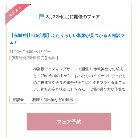
オススメ
8月22日(土)
に開催のフェア
【赤城神社×25会場】ふたりらしい和婚が見つかる★相談フ
ェア
11:00〜/14:00〜/18:00〜
[ 所要時間:
2時間程度
]
[ 無料 ]
神楽坂ウェディングサロンで開催！ 赤城神社での挙式
と、25の会場の中から、おふたりのイメージにぴったり
のご披露宴や会食の組合せをご紹介するブライダルフェ
ア。神社の空き状況はもちろん、会場の選び方や予算な
ど、ご希望に合わせた“和”の結婚式をご提案いたします。
相談会
料理・引出物などの展示
神社結婚式のプロに何でもご相談下さい！ ◆神楽坂ウェ
ディングサロン（神社結婚式.jp）◆ 〒162-0825 東京都
新宿区神楽坂2-11 tel 03-6265-0866 11：00～20：00
フェア予約
（火曜定休） 【アクセス】 JR線「飯田橋駅」西口徒歩3
分／東京メトロ東西線・有楽町線・南北線、都営大江戸
線「飯田橋駅」B3出口徒歩1分