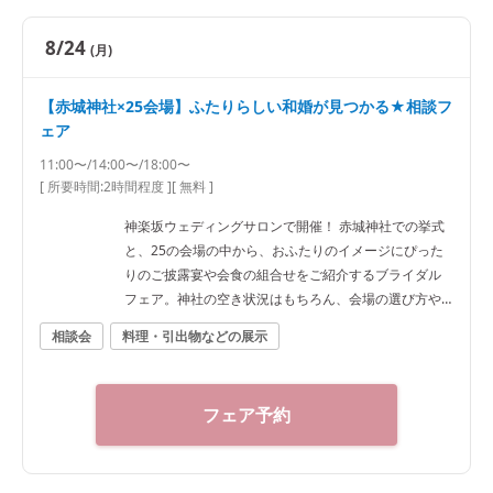
8/24
(月)
【赤城神社×25会場】ふたりらしい和婚が見つかる★相談フ
ェア
11:00〜/14:00〜/18:00〜
[ 所要時間:
2時間程度
]
[ 無料 ]
神楽坂ウェディングサロンで開催！ 赤城神社での挙式
と、25の会場の中から、おふたりのイメージにぴった
りのご披露宴や会食の組合せをご紹介するブライダル
フェア。神社の空き状況はもちろん、会場の選び方や
予算など、ご希望に合わせた“和”の結婚式をご提案いた
相談会
料理・引出物などの展示
します。神社結婚式のプロに何でもご相談下さい！ ◆
神楽坂ウェディングサロン（神社結婚式.jp）◆ 〒162-
0825 東京都新宿区神楽坂2-11 tel 03-6265-0866 11：0
フェア予約
0～20：00（火曜定休） 【アクセス】 JR線「飯田橋
駅」西口徒歩3分／東京メトロ東西線・有楽町線・南北
線、都営大江戸線「飯田橋駅」B3出口徒歩1分