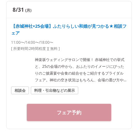
8/31
(月)
【赤城神社×25会場】ふたりらしい和婚が見つかる★相談フ
ェア
11:00〜/14:00〜/18:00〜
[ 所要時間:
2時間程度
]
[ 無料 ]
神楽坂ウェディングサロンで開催！ 赤城神社での挙式
と、25の会場の中から、おふたりのイメージにぴった
りのご披露宴や会食の組合せをご紹介するブライダル
フェア。神社の空き状況はもちろん、会場の選び方や
予算など、ご希望に合わせた“和”の結婚式をご提案いた
相談会
料理・引出物などの展示
します。神社結婚式のプロに何でもご相談下さい！ ◆
神楽坂ウェディングサロン（神社結婚式.jp）◆ 〒162-
0825 東京都新宿区神楽坂2-11 tel 03-6265-0866 11：0
フェア予約
0～20：00（火曜定休） 【アクセス】 JR線「飯田橋
駅」西口徒歩3分／東京メトロ東西線・有楽町線・南北
線、都営大江戸線「飯田橋駅」B3出口徒歩1分