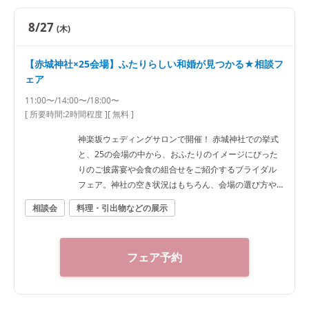
8/27
(木)
【赤城神社×25会場】ふたりらしい和婚が見つかる★相談フ
ェア
11:00〜/14:00〜/18:00〜
[ 所要時間:
2時間程度
]
[ 無料 ]
神楽坂ウェディングサロンで開催！ 赤城神社での挙式
と、25の会場の中から、おふたりのイメージにぴった
りのご披露宴や会食の組合せをご紹介するブライダル
フェア。神社の空き状況はもちろん、会場の選び方や
予算など、ご希望に合わせた“和”の結婚式をご提案いた
相談会
料理・引出物などの展示
します。神社結婚式のプロに何でもご相談下さい！ ◆
神楽坂ウェディングサロン（神社結婚式.jp）◆ 〒162-
0825 東京都新宿区神楽坂2-11 tel 03-6265-0866 11：0
フェア予約
0～20：00（火曜定休） 【アクセス】 JR線「飯田橋
駅」西口徒歩3分／東京メトロ東西線・有楽町線・南北
線、都営大江戸線「飯田橋駅」B3出口徒歩1分