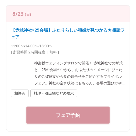
8/23
(日)
【赤城神社×25会場】ふたりらしい和婚が見つかる★相談フ
ェア
11:00〜/14:00〜/18:00〜
[ 所要時間:
2時間程度
]
[ 無料 ]
神楽坂ウェディングサロンで開催！ 赤城神社での挙式
と、25の会場の中から、おふたりのイメージにぴった
りのご披露宴や会食の組合せをご紹介するブライダル
フェア。神社の空き状況はもちろん、会場の選び方や
予算など、ご希望に合わせた“和”の結婚式をご提案いた
相談会
料理・引出物などの展示
します。神社結婚式のプロに何でもご相談下さい！ ◆
神楽坂ウェディングサロン（神社結婚式.jp）◆ 〒162-
0825 東京都新宿区神楽坂2-11 tel 03-6265-0866 11：0
フェア予約
0～20：00（火曜定休） 【アクセス】 JR線「飯田橋
駅」西口徒歩3分／東京メトロ東西線・有楽町線・南北
線、都営大江戸線「飯田橋駅」B3出口徒歩1分