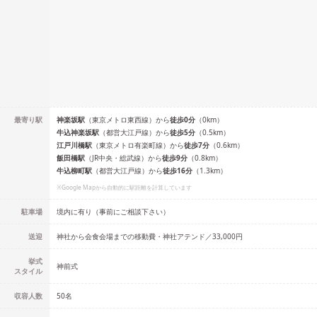
最寄り駅
神楽坂
駅
（
東京メトロ東西線
）
から
徒歩
0
分
（
0
km）
牛込神楽坂
駅
（
都営大江戸線
）
から
徒歩
5
分
（
0.5
km）
江戸川橋
駅
（
東京メトロ有楽町線
）
から
徒歩
7
分
（
0.6
km）
飯田橋
駅
（
JR中央・総武線
）
から
徒歩
9
分
（
0.8
km）
牛込柳町
駅
（
都営大江戸線
）
から
徒歩
16
分
（
1.3
km）
※Google Mapから自動的に駅距離を計算しています
駐車場
境内に有り（事前にご相談下さい）
送迎
神社から会食会場までの移動費・神社アテンド／33,000円
挙式
神前式
スタイル
収容人数
50
名