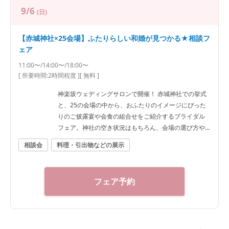
9/6
(日)
【赤城神社×25会場】ふたりらしい和婚が見つかる★相談フ
ェア
11:00〜/14:00〜/18:00〜
[ 所要時間:
2時間程度
]
[ 無料 ]
神楽坂ウェディングサロンで開催！ 赤城神社での挙式
と、25の会場の中から、おふたりのイメージにぴった
りのご披露宴や会食の組合せをご紹介するブライダル
フェア。神社の空き状況はもちろん、会場の選び方や
予算など、ご希望に合わせた“和”の結婚式をご提案いた
相談会
料理・引出物などの展示
します。神社結婚式のプロに何でもご相談下さい！ ◆
神楽坂ウェディングサロン（神社結婚式.jp）◆ 〒162-
0825 東京都新宿区神楽坂2-11 tel 03-6265-0866 11：0
フェア予約
0～20：00（火曜定休） 【アクセス】 JR線「飯田橋
駅」西口徒歩3分／東京メトロ東西線・有楽町線・南北
線、都営大江戸線「飯田橋駅」B3出口徒歩1分