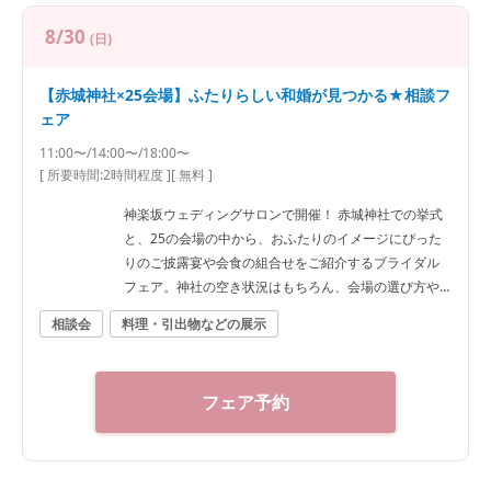
8/30
(日)
【赤城神社×25会場】ふたりらしい和婚が見つかる★相談フ
ェア
11:00〜/14:00〜/18:00〜
[ 所要時間:
2時間程度
]
[ 無料 ]
神楽坂ウェディングサロンで開催！ 赤城神社での挙式
と、25の会場の中から、おふたりのイメージにぴった
りのご披露宴や会食の組合せをご紹介するブライダル
フェア。神社の空き状況はもちろん、会場の選び方や
予算など、ご希望に合わせた“和”の結婚式をご提案いた
相談会
料理・引出物などの展示
します。神社結婚式のプロに何でもご相談下さい！ ◆
神楽坂ウェディングサロン（神社結婚式.jp）◆ 〒162-
0825 東京都新宿区神楽坂2-11 tel 03-6265-0866 11：0
フェア予約
0～20：00（火曜定休） 【アクセス】 JR線「飯田橋
駅」西口徒歩3分／東京メトロ東西線・有楽町線・南北
線、都営大江戸線「飯田橋駅」B3出口徒歩1分