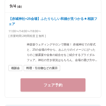
9/4
(金)
【赤城神社×25会場】ふたりらしい和婚が見つかる★相談フ
ェア
11:00〜/14:00〜/18:00〜
[ 所要時間:
2時間程度
]
[ 無料 ]
神楽坂ウェディングサロンで開催！ 赤城神社での挙式
と、25の会場の中から、おふたりのイメージにぴった
りのご披露宴や会食の組合せをご紹介するブライダル
フェア。神社の空き状況はもちろん、会場の選び方や
予算など、ご希望に合わせた“和”の結婚式をご提案いた
相談会
料理・引出物などの展示
します。神社結婚式のプロに何でもご相談下さい！ ◆
神楽坂ウェディングサロン（神社結婚式.jp）◆ 〒162-
0825 東京都新宿区神楽坂2-11 tel 03-6265-0866 11：0
フェア予約
0～20：00（火曜定休） 【アクセス】 JR線「飯田橋
駅」西口徒歩3分／東京メトロ東西線・有楽町線・南北
線、都営大江戸線「飯田橋駅」B3出口徒歩1分