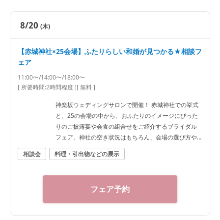
8/20
(木)
【赤城神社×25会場】ふたりらしい和婚が見つかる★相談フ
ェア
11:00〜/14:00〜/18:00〜
[ 所要時間:
2時間程度
]
[ 無料 ]
神楽坂ウェディングサロンで開催！ 赤城神社での挙式
と、25の会場の中から、おふたりのイメージにぴった
りのご披露宴や会食の組合せをご紹介するブライダル
フェア。神社の空き状況はもちろん、会場の選び方や
予算など、ご希望に合わせた“和”の結婚式をご提案いた
相談会
料理・引出物などの展示
します。神社結婚式のプロに何でもご相談下さい！ ◆
神楽坂ウェディングサロン（神社結婚式.jp）◆ 〒162-
0825 東京都新宿区神楽坂2-11 tel 03-6265-0866 11：0
フェア予約
0～20：00（火曜定休） 【アクセス】 JR線「飯田橋
駅」西口徒歩3分／東京メトロ東西線・有楽町線・南北
線、都営大江戸線「飯田橋駅」B3出口徒歩1分