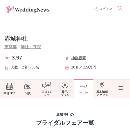
ログイン
赤城神社
東京都
／
神社・寺院
3.97
神楽坂駅
人数
2名〜50名
30
名
／
228
万円
口コミ/
費用/
基本情報
式場TOP
写真
フェア
レポ
プラン
アクセス
赤城神社
の
ブライダルフェア一覧