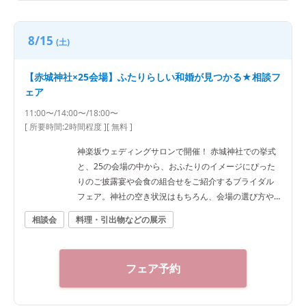
8/15
(土)
【赤城神社×25会場】ふたりらしい和婚が見つかる★相談フ
ェア
11:00〜/14:00〜/18:00〜
[ 所要時間:
2時間程度
]
[ 無料 ]
神楽坂ウェディングサロンで開催！ 赤城神社での挙式
と、25の会場の中から、おふたりのイメージにぴった
りのご披露宴や会食の組合せをご紹介するブライダル
フェア。神社の空き状況はもちろん、会場の選び方や
予算など、ご希望に合わせた“和”の結婚式をご提案いた
相談会
料理・引出物などの展示
します。神社結婚式のプロに何でもご相談下さい！ ◆
神楽坂ウェディングサロン（神社結婚式.jp）◆ 〒162-
0825 東京都新宿区神楽坂2-11 tel 03-6265-0866 11：0
フェア予約
0～20：00（火曜定休） 【アクセス】 JR線「飯田橋
駅」西口徒歩3分／東京メトロ東西線・有楽町線・南北
線、都営大江戸線「飯田橋駅」B3出口徒歩1分