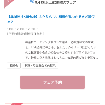
8月15日(土)
に開催のフェア
【赤城神社×25会場】ふたりらしい和婚が見つかる★相談フ
ェア
11:00〜/14:00〜/18:00〜
[ 所要時間:
2時間程度
]
[ 無料 ]
神楽坂ウェディングサロンで開催！ 赤城神社での挙式
と、25の会場の中から、おふたりのイメージにぴったり
のご披露宴や会食の組合せをご紹介するブライダルフェ
ア。神社の空き状況はもちろん、会場の選び方や予算な
ど、ご希望に合わせた“和”の結婚式をご提案いたします。
相談会
料理・引出物などの展示
神社結婚式のプロに何でもご相談下さい！ ◆神楽坂ウェ
ディングサロン（神社結婚式.jp）◆ 〒162-0825 東京都
新宿区神楽坂2-11 tel 03-6265-0866 11：00～20：00
フェア予約
（火曜定休） 【アクセス】 JR線「飯田橋駅」西口徒歩3
分／東京メトロ東西線・有楽町線・南北線、都営大江戸
線「飯田橋駅」B3出口徒歩1分