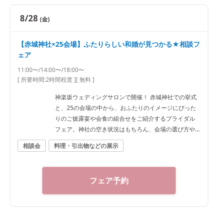
8/28
(金)
【赤城神社×25会場】ふたりらしい和婚が見つかる★相談フ
ェア
11:00〜/14:00〜/18:00〜
[ 所要時間:
2時間程度
]
[ 無料 ]
神楽坂ウェディングサロンで開催！ 赤城神社での挙式
と、25の会場の中から、おふたりのイメージにぴった
りのご披露宴や会食の組合せをご紹介するブライダル
フェア。神社の空き状況はもちろん、会場の選び方や
予算など、ご希望に合わせた“和”の結婚式をご提案いた
相談会
料理・引出物などの展示
します。神社結婚式のプロに何でもご相談下さい！ ◆
神楽坂ウェディングサロン（神社結婚式.jp）◆ 〒162-
0825 東京都新宿区神楽坂2-11 tel 03-6265-0866 11：0
フェア予約
0～20：00（火曜定休） 【アクセス】 JR線「飯田橋
駅」西口徒歩3分／東京メトロ東西線・有楽町線・南北
線、都営大江戸線「飯田橋駅」B3出口徒歩1分