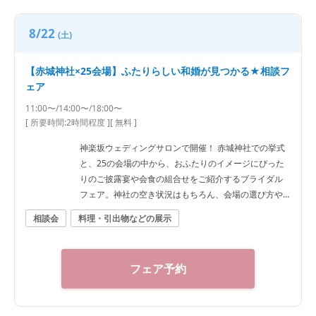
8/22
(土)
【赤城神社×25会場】ふたりらしい和婚が見つかる★相談フ
ェア
11:00〜/14:00〜/18:00〜
[ 所要時間:
2時間程度
]
[ 無料 ]
神楽坂ウェディングサロンで開催！ 赤城神社での挙式
と、25の会場の中から、おふたりのイメージにぴった
りのご披露宴や会食の組合せをご紹介するブライダル
フェア。神社の空き状況はもちろん、会場の選び方や
予算など、ご希望に合わせた“和”の結婚式をご提案いた
相談会
料理・引出物などの展示
します。神社結婚式のプロに何でもご相談下さい！ ◆
神楽坂ウェディングサロン（神社結婚式.jp）◆ 〒162-
0825 東京都新宿区神楽坂2-11 tel 03-6265-0866 11：0
フェア予約
0～20：00（火曜定休） 【アクセス】 JR線「飯田橋
駅」西口徒歩3分／東京メトロ東西線・有楽町線・南北
線、都営大江戸線「飯田橋駅」B3出口徒歩1分