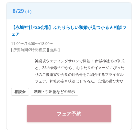
8/29
(土)
【赤城神社×25会場】ふたりらしい和婚が見つかる★相談フ
ェア
11:00〜/14:00〜/18:00〜
[ 所要時間:
2時間程度
]
[ 無料 ]
神楽坂ウェディングサロンで開催！ 赤城神社での挙式
と、25の会場の中から、おふたりのイメージにぴった
りのご披露宴や会食の組合せをご紹介するブライダル
フェア。神社の空き状況はもちろん、会場の選び方や
予算など、ご希望に合わせた“和”の結婚式をご提案いた
相談会
料理・引出物などの展示
します。神社結婚式のプロに何でもご相談下さい！ ◆
神楽坂ウェディングサロン（神社結婚式.jp）◆ 〒162-
0825 東京都新宿区神楽坂2-11 tel 03-6265-0866 11：0
フェア予約
0～20：00（火曜定休） 【アクセス】 JR線「飯田橋
駅」西口徒歩3分／東京メトロ東西線・有楽町線・南北
線、都営大江戸線「飯田橋駅」B3出口徒歩1分