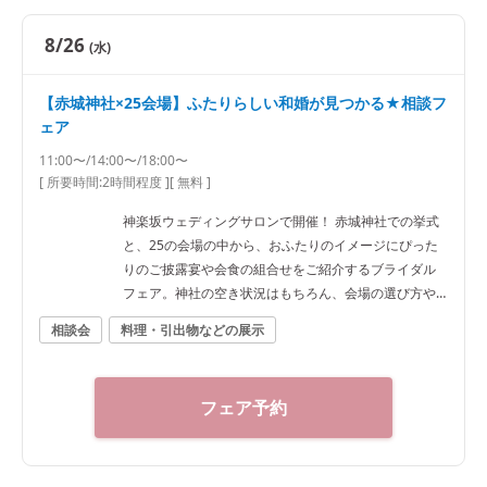
8/26
(水)
【赤城神社×25会場】ふたりらしい和婚が見つかる★相談フ
ェア
11:00〜/14:00〜/18:00〜
[ 所要時間:
2時間程度
]
[ 無料 ]
神楽坂ウェディングサロンで開催！ 赤城神社での挙式
と、25の会場の中から、おふたりのイメージにぴった
りのご披露宴や会食の組合せをご紹介するブライダル
フェア。神社の空き状況はもちろん、会場の選び方や
予算など、ご希望に合わせた“和”の結婚式をご提案いた
相談会
料理・引出物などの展示
します。神社結婚式のプロに何でもご相談下さい！ ◆
神楽坂ウェディングサロン（神社結婚式.jp）◆ 〒162-
0825 東京都新宿区神楽坂2-11 tel 03-6265-0866 11：0
フェア予約
0～20：00（火曜定休） 【アクセス】 JR線「飯田橋
駅」西口徒歩3分／東京メトロ東西線・有楽町線・南北
線、都営大江戸線「飯田橋駅」B3出口徒歩1分