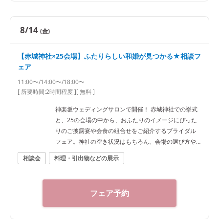
8/14
(金)
【赤城神社×25会場】ふたりらしい和婚が見つかる★相談フ
ェア
11:00〜/14:00〜/18:00〜
[ 所要時間:
2時間程度
]
[ 無料 ]
神楽坂ウェディングサロンで開催！ 赤城神社での挙式
と、25の会場の中から、おふたりのイメージにぴった
りのご披露宴や会食の組合せをご紹介するブライダル
フェア。神社の空き状況はもちろん、会場の選び方や
予算など、ご希望に合わせた“和”の結婚式をご提案いた
相談会
料理・引出物などの展示
します。神社結婚式のプロに何でもご相談下さい！ ◆
神楽坂ウェディングサロン（神社結婚式.jp）◆ 〒162-
0825 東京都新宿区神楽坂2-11 tel 03-6265-0866 11：0
フェア予約
0～20：00（火曜定休） 【アクセス】 JR線「飯田橋
駅」西口徒歩3分／東京メトロ東西線・有楽町線・南北
線、都営大江戸線「飯田橋駅」B3出口徒歩1分