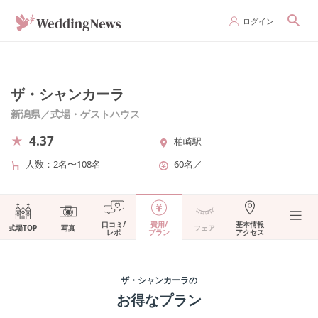
ログイン
ザ・シャンカーラ
新潟県
／
式場・ゲストハウス
4.37
柏崎駅
人数
2名〜108名
60名
／
-
口コミ/
費用/
基本情報
式場TOP
写真
フェア
レポ
プラン
アクセス
ザ・シャンカーラ
の
お得なプラン