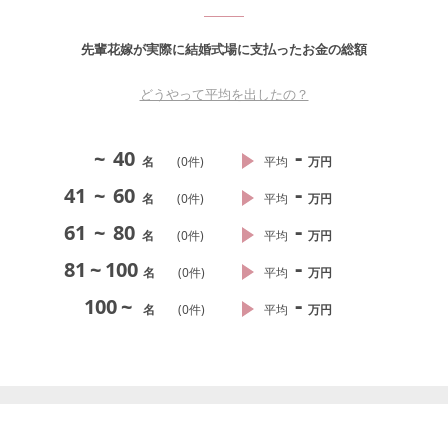
先輩花嫁が実際に結婚式場に支払ったお金の総額
どうやって平均を出したの？
-
~
40
名
(
0
件)
平均
万円
-
41
~
60
名
(
0
件)
平均
万円
-
61
~
80
名
(
0
件)
平均
万円
-
81
~
100
名
(
0
件)
平均
万円
-
100
~
名
(
0
件)
平均
万円