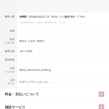
最寄り駅
柏崎
駅
（
JR信越本線(直江津～新潟)
）
から
徒歩
14
分
（
1.1
km）
※Google Mapから自動的に駅距離を計算しています
送迎
挙式
教会式
人前式
神前式
スタイル
着席人数
2名
〜
108名
持込料金
公式
@
the_chancecara_wedding
インスタ
公式
公式ウェブサイトはこちら
サイト
料金・支払いについて
施設サービス