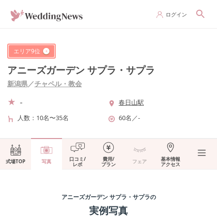
ログイン
エリア
9
位
アニーズガーデン サプラ・サプラ
新潟県
／
チャペル・教会
-
春日山駅
人数
10名〜35名
60名
／
-
口コミ/
費用/
基本情報
式場TOP
写真
フェア
レポ
プラン
アクセス
アニーズガーデン サプラ・サプラ
の
実例写真