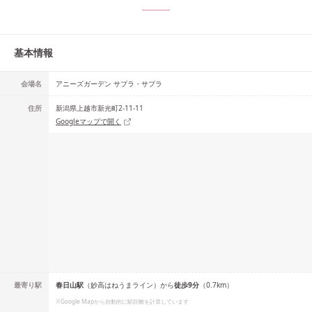
基本情報
会場名
アニーズガーデン サプラ・サプラ
住所
新潟県上越市新光町2-11-11
Googleマップで開く
最寄り駅
春日山
駅
（
妙高はねうまライン
）
から
徒歩
9
分
（
0.7
km）
※Google Mapから自動的に駅距離を計算しています