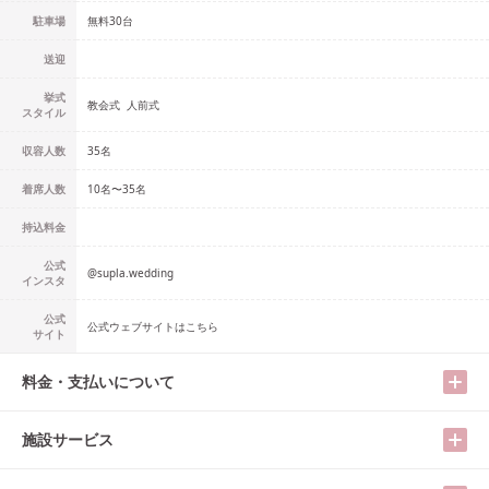
駐車場
無料30台
送迎
挙式
教会式
人前式
スタイル
収容人数
35
名
着席人数
10名
〜
35名
持込料金
公式
@
supla.wedding
インスタ
公式
公式ウェブサイトはこちら
サイト
料金・支払いについて
施設サービス