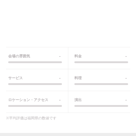
-
-
会場の雰囲気
料金
-
-
サービス
料理
-
-
ロケーション・アクセス
演出
※平均評価は
福岡県
の数値です