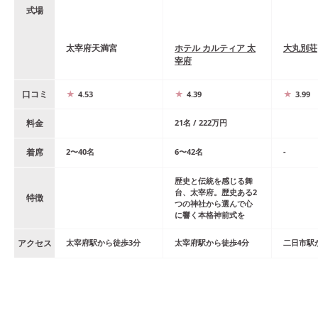
式場
太宰府天満宮
ホテル カルティア 太
大丸別荘
宰府
口コミ
4.53
4.39
3.99
料金
21
名
/
222
万円
着席
2
〜
40
名
6
〜
42
名
-
歴史と伝統を感じる舞
台、太宰府。歴史ある2
特徴
つの神社から選んで心
に響く本格神前式を
アクセス
太宰府
駅
から
徒歩
3
分
太宰府
駅
から
徒歩
4
分
二日市
駅