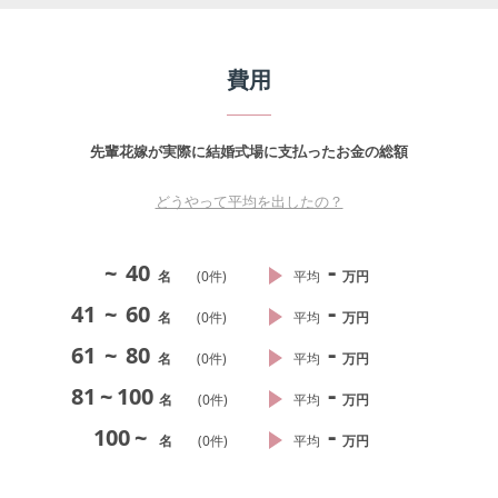
費用
先輩花嫁が実際に結婚式場に支払ったお金の総額
どうやって平均を出したの？
-
~
40
名
(
0
件)
平均
万円
-
41
~
60
名
(
0
件)
平均
万円
-
61
~
80
名
(
0
件)
平均
万円
-
81
~
100
名
(
0
件)
平均
万円
-
100
~
名
(
0
件)
平均
万円