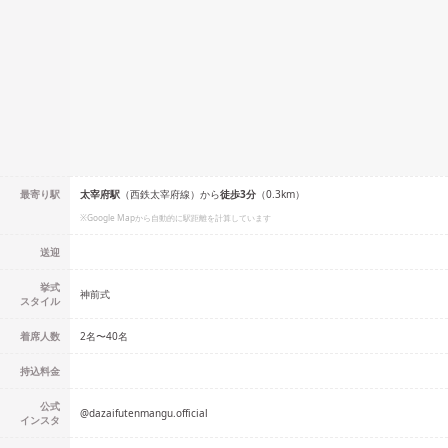
最寄り駅
太宰府
駅
（
西鉄太宰府線
）
から
徒歩
3
分
（
0.3
km）
※Google Mapから自動的に駅距離を計算しています
送迎
挙式
神前式
スタイル
着席人数
2名
〜
40名
持込料金
公式
@
dazaifutenmangu.official
インスタ