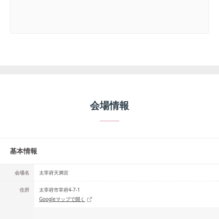
会場情報
基本情報
会場名
太宰府天満宮
住所
太宰府市宰府4-7-1
Googleマップで開く