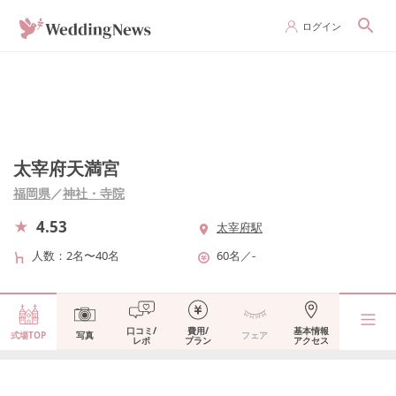
ログイン
太宰府天満宮
福岡県
／
神社・寺院
4.53
太宰府駅
人数
2名〜40名
60名
／
-
口コミ/
費用/
基本情報
式場TOP
写真
フェア
レポ
プラン
アクセス