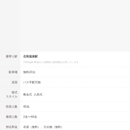
最寄り駅
石和温泉駅
※Google Mapから自動的に駅距離を計算しています
駐車場
無料20台
送迎
バス手配可能
挙式
教会式
人前式
スタイル
収容人数
40
名
着席人数
2名
〜
40名
持込料金
衣裳（無料）、引出物（無料）