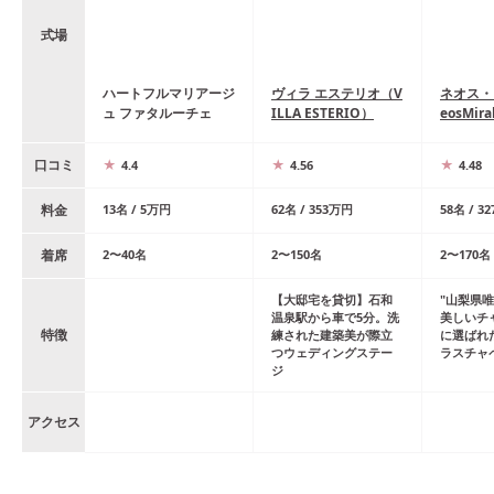
式場
ハートフルマリアージ
ヴィラ エステリオ（V
ネオス・
ュ ファタルーチェ
ILLA ESTERIO）
eosMira
口コミ
4.4
4.56
4.48
料金
13
名
/
5
万円
62
名
/
353
万円
58
名
/
32
着席
2
〜
40
名
2
〜
150
名
2
〜
170
名
【大邸宅を貸切】石和
"山梨県
温泉駅から車で5分。洗
美しいチャ
特徴
練された建築美が際立
に選ばれ
つウェディングステー
ラスチャ
ジ
アクセス