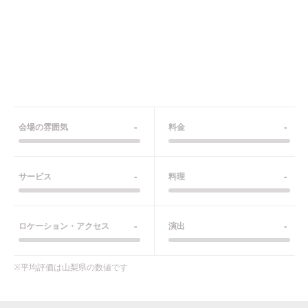
-
-
会場の雰囲気
料金
-
-
サービス
料理
-
-
ロケーション・アクセス
演出
※平均評価は
山梨県
の数値です