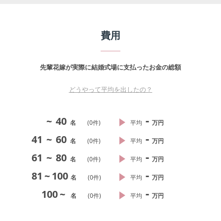
費用
先輩花嫁が実際に結婚式場に支払ったお金の総額
どうやって平均を出したの？
-
~
40
名
(
0
件)
平均
万円
-
41
~
60
名
(
0
件)
平均
万円
-
61
~
80
名
(
0
件)
平均
万円
-
81
~
100
名
(
0
件)
平均
万円
-
100
~
名
(
0
件)
平均
万円