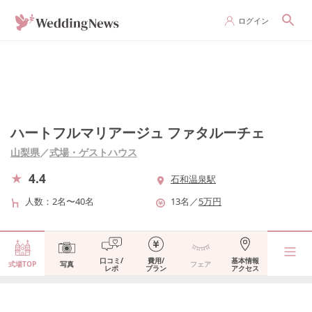
ログイン
ハートフルマリアージュ ファタルーチェ
山梨県
／
式場・ゲストハウス
4.4
石和温泉駅
人数
2名〜40名
13
名
／
5
万円
口コミ/
費用/
基本情報
式場TOP
写真
フェア
レポ
プラン
アクセス