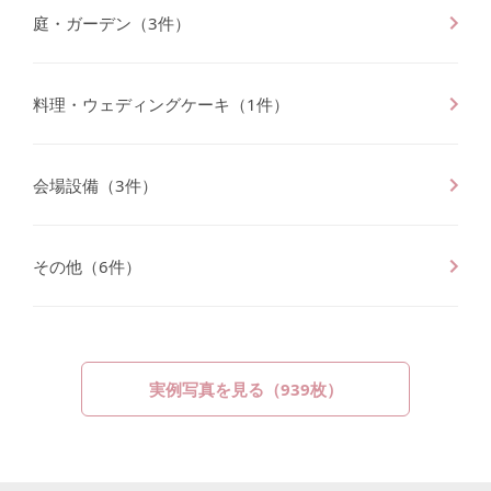
庭・ガーデン
（
3
件）
料理・ウェディングケーキ
（
1
件）
会場設備
（
3
件）
その他
（
6
件）
実例写真を見る（
939
枚）