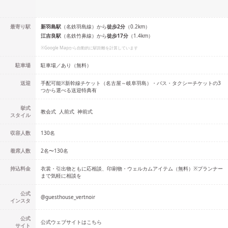
最寄り駅
新羽島
駅
（
名鉄羽島線
）
から
徒歩
2
分
（
0.2
km）
江吉良
駅
（
名鉄竹鼻線
）
から
徒歩
17
分
（
1.4
km）
※Google Mapから自動的に駅距離を計算しています
駐車場
駐車場／あり（無料）
送迎
手配可能※新幹線チケット（名古屋～岐阜羽島）・バス・タクシーチケットの3
つから選べる送迎特典有
挙式
教会式
人前式
神前式
スタイル
収容人数
130
名
着席人数
2名
〜
130名
持込料金
衣裳・引出物ともに応相談、印刷物・ウェルカムアイテム（無料）※プランナー
まで気軽に相談を
公式
@
guesthouse_vertnoir
インスタ
公式
公式ウェブサイトはこちら
サイト