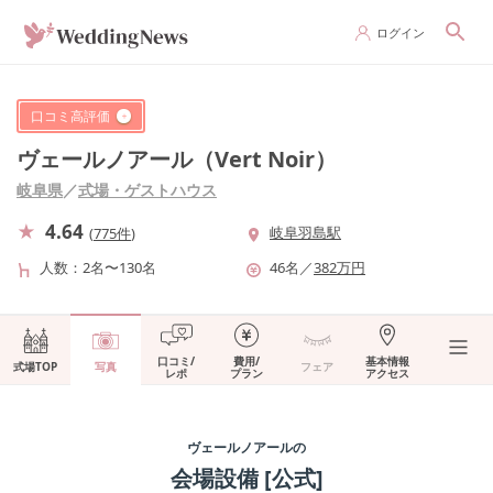
ログイン
口コミ高評価
ヴェールノアール（Vert Noir）
岐阜県
／
式場・ゲストハウス
4.64
岐阜羽島駅
(
775件
)
人数
2名〜130名
46
名
／
382
万円
口コミ/
費用/
基本情報
式場TOP
写真
フェア
レポ
プラン
アクセス
ヴェールノアール
の
会場設備
[公式]