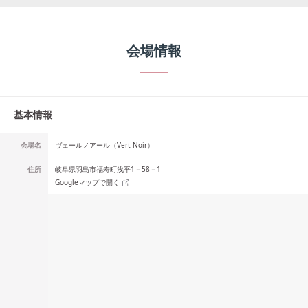
会場情報
基本情報
会場名
ヴェールノアール（Vert Noir）
住所
岐阜県羽島市福寿町浅平1－58－1
Googleマップで開く