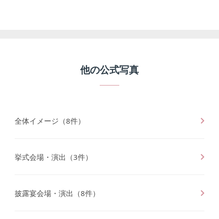
他の
公式写真
全体イメージ
（
8
件）
挙式会場・演出
（
3
件）
披露宴会場・演出
（
8
件）