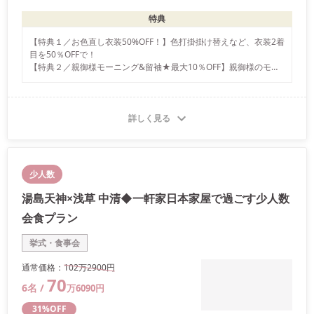
特典
【特典１／お色直し衣装50%OFF！】色打掛掛け替えなど、衣装2着
目を50％OFFで！

【特典２／親御様モーニング&留袖★最大10％OFF】親御様のモー
ニング&留袖のレンタルが最大10％OFF

【特典３／来館特典★エコバックプレゼント】来館全員に★携帯に
便利なエコバックをプレゼント致します
詳しく見る
少人数
湯島天神×浅草 中清◆一軒家日本家屋で過ごす少人数
会食プラン
挙式・食事会
通常価格：
102万
2900
円
70
6
名 /
万
6090
円
31
%OFF