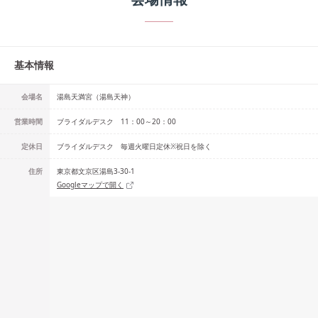
基本情報
会場名
湯島天満宮（湯島天神）
営業時間
ブライダルデスク 11：00～20：00
定休日
ブライダルデスク 毎週火曜日定休※祝日を除く
住所
東京都文京区湯島3-30-1
Googleマップで開く