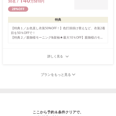
140
30
名 /
万
5810
円
28
%OFF
特典
【特典１／お色直し衣装50%OFF！】色打掛掛け替えなど、衣装2着
目を50％OFFで！

【特典２／親御様モーニング&留袖★最大10％OFF】親御様のモー
ニング&留袖のレンタルが最大10％OFF

【特典３／来館特典★エコバックプレゼント】来館全員に★携帯に
便利なエコバックをプレゼント致します
詳しく見る
プランをもっと見る
ここから予約＆条件クリアで、