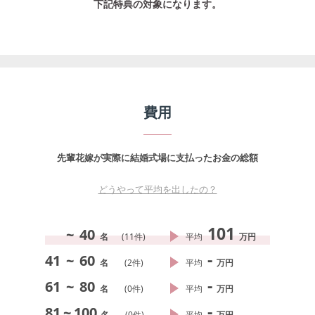
下記特典の対象になります。
費用
先輩花嫁が実際に結婚式場に支払ったお金の総額
どうやって平均を出したの？
101
~
40
名
(
11
件)
平均
万円
-
41
~
60
名
(
2
件)
平均
万円
-
61
~
80
名
(
0
件)
平均
万円
-
81
~
100
名
(
0
件)
平均
万円