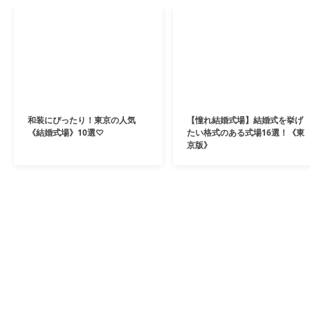
和装にぴったり！東京の人気
【憧れ結婚式場】結婚式を挙げ
《結婚式場》10選♡
たい格式のある式場16選！《東
京版》