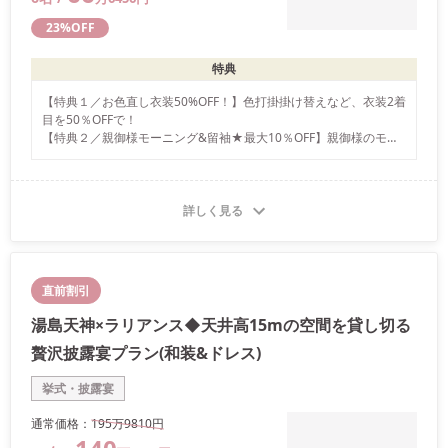
23
%OFF
特典
【特典１／お色直し衣装50%OFF！】色打掛掛け替えなど、衣装2着
目を50％OFFで！

【特典２／親御様モーニング&留袖★最大10％OFF】親御様のモー
ニング&留袖のレンタルが最大10％OFF

【特典３／来館特典★エコバックプレゼント】来館全員に★携帯に
便利なエコバックをプレゼント致します
詳しく見る
直前割引
湯島天神×ラリアンス◆天井高15mの空間を貸し切る
贅沢披露宴プラン(和装&ドレス)
挙式・披露宴
通常価格：
195万
9810
円