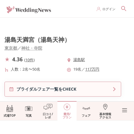
ログイン
湯島天満宮（湯島天神）
東京都
／
神社・寺院
4.36
湯島駅
(
10件
)
人数
2名〜50名
19
名
／
117
万円
ブライダルフェア一覧をCHECK
口コミ/
費用/
基本情報
式場TOP
写真
フェア
レポ
プラン
アクセス