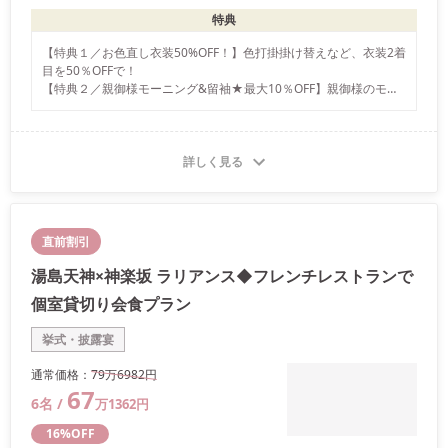
特典
【特典１／お色直し衣装50%OFF！】色打掛掛け替えなど、衣装2着
目を50％OFFで！

【特典２／親御様モーニング&留袖★最大10％OFF】親御様のモー
ニング&留袖のレンタルが最大10％OFF

【特典３／来館特典★エコバックプレゼント】来館全員に★携帯に
便利なエコバックをプレゼント致します
詳しく見る
直前割引
湯島天神×神楽坂 ラリアンス◆フレンチレストランで
個室貸切り会食プラン
挙式・披露宴
通常価格：
79万
6982
円
67
6
名 /
万
1362
円
16
%OFF