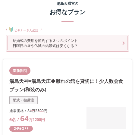
湯島天満宮
の
お得なプラン
\
/
ビギナーさん必読
結婚式の費用を節約する３つのポイント
日曜日の昼や仏滅の結婚式は安くなる？
直前割引
湯島天神×湯島天庄◆離れの館を貸切に！少人数会食
プラン(和装のみ)
挙式・披露宴
通常価格：
84万
2500
円
64
6
名 /
万
1200
円
24
%OFF