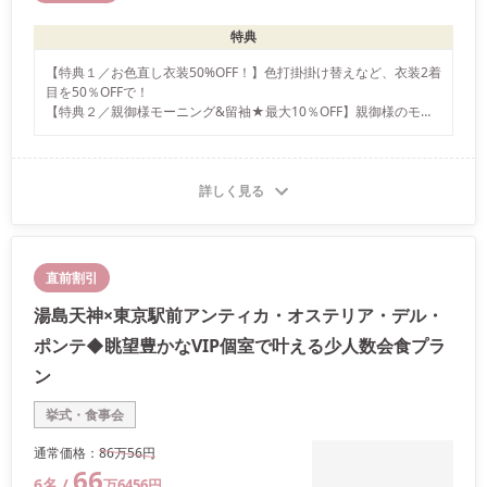
特典
【特典１／お色直し衣装50%OFF！】色打掛掛け替えなど、衣装2着
目を50％OFFで！

【特典２／親御様モーニング&留袖★最大10％OFF】親御様のモー
ニング&留袖のレンタルが最大10％OFF

【特典３／来館特典★エコバックプレゼント】来館全員に★携帯に
便利なエコバックをプレゼント致します
詳しく見る
直前割引
湯島天神×東京駅前アンティカ・オステリア・デル・
ポンテ◆眺望豊かなVIP個室で叶える少人数会食プラ
ン
挙式・食事会
通常価格：
86万
56
円
66
6
名 /
万
6456
円