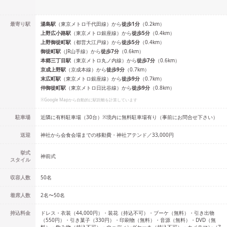
最寄り駅
湯島
駅
（
東京メトロ千代田線
）
から
徒歩
1
分
（
0.2
km）
上野広小路
駅
（
東京メトロ銀座線
）
から
徒歩
5
分
（
0.4
km）
上野御徒町
駅
（
都営大江戸線
）
から
徒歩
5
分
（
0.4
km）
御徒町
駅
（
JR山手線
）
から
徒歩
7
分
（
0.6
km）
本郷三丁目
駅
（
東京メトロ丸ノ内線
）
から
徒歩
7
分
（
0.6
km）
京成上野
駅
（
京成本線
）
から
徒歩
9
分
（
0.7
km）
末広町
駅
（
東京メトロ銀座線
）
から
徒歩
9
分
（
0.7
km）
仲御徒町
駅
（
東京メトロ日比谷線
）
から
徒歩
9
分
（
0.8
km）
※Google Mapから自動的に駅距離を計算しています
駐車場
近隣に有料駐車場（30台）※境内に無料駐車場有り（事前にお問合せ下さい）
送迎
神社から会食会場までの移動費・神社アテンド／33,000円
挙式
神前式
スタイル
収容人数
50
名
着席人数
2名
〜
50名
持込料金
ドレス・衣装（44,000円）・装花（持込不可）・ブーケ（無料）・引き出物
（550円）・引き菓子（330円）・印刷物（無料）・音源（無料）・DVD（無