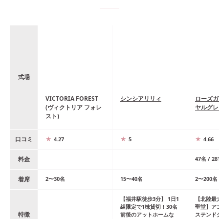
式場
VICTORIA FOREST
シンシアリリィ
ローズガ
(ヴィクトリア フォレ
ヤルグレ
スト)
口コミ
4.27
5
4.66
料金
47
名
/
28
着席
2
〜
30
名
15
〜
40
名
2
〜
200
名
【福井駅徒歩3分】 1日1
【北陸最
組限定で1棟貸切！30名
聖堂】ア
特徴
前後のアットホームな
ステンド