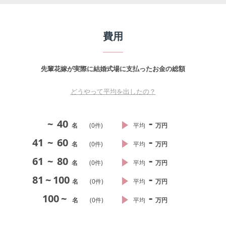
費用
先輩花嫁が実際に結婚式場に支払ったお金の総額
どうやって平均を出したの？
-
~
40
名
(
0
件)
平均
万円
-
41
~
60
名
(
0
件)
平均
万円
-
61
~
80
名
(
0
件)
平均
万円
-
81
~
100
名
(
0
件)
平均
万円
-
100
~
名
(
0
件)
平均
万円