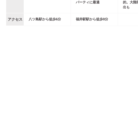
パーティに最適
的。大階
出も
アクセス
八ツ島
駅
から
徒歩
6
分
福井駅
駅
から
徒歩
0
分