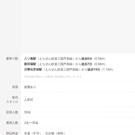
最寄り駅
八ツ島
駅
（
えちぜん鉄道三国芦原線
）
から
徒歩
6
分
（
0.5
km）
新田塚
駅
（
えちぜん鉄道三国芦原線
）
から
徒歩
7
分
（
0.6
km）
日華化学前
駅
（
えちぜん鉄道三国芦原線
）
から
徒歩
14
分
（
1.1
km）
※Google Mapから自動的に駅距離を計算しています
送迎
提携あり
挙式
人前式
スタイル
収容人数
30
名
着席人数
2名
〜
30名
持込料金
衣裳（不可）、引出物（有料）