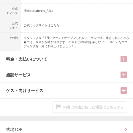
公式
@
victoriaforest_fukui
インスタ
公式
公式ウェブサイトはこちら
サイト
その他
スタッフより「4月にグランドオープンしたレストランです。緑あふれる小さな
森では、穏やかな時が流れます。ゲストとの時間を楽しむアットホームなウエ
ディングを一緒に創り上げましょう！」
料金・支払いについて
施設サービス
ゲスト向けサービス
内容に相違があった場合はこちらから
式場TOP