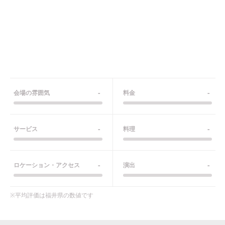
-
-
会場の雰囲気
料金
-
-
サービス
料理
-
-
ロケーション・アクセス
演出
※平均評価は
福井県
の数値です