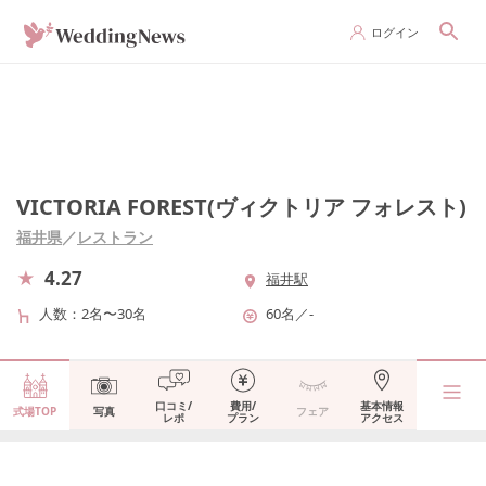
ログイン
VICTORIA FOREST(ヴィクトリア フォレスト)
福井県
／
レストラン
4.27
福井駅
人数
2名〜30名
60名
／
-
口コミ/
費用/
基本情報
式場TOP
写真
フェア
レポ
プラン
アクセス