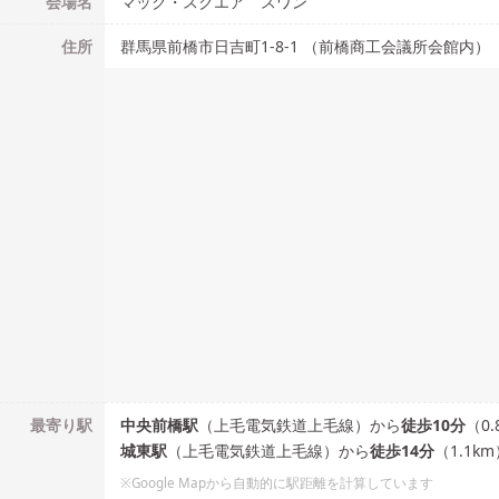
会場名
マック・スクエア スワン
住所
群馬県前橋市日吉町1-8-1 （前橋商工会議所会館内）
最寄り駅
中央前橋
駅
（
上毛電気鉄道上毛線
）
から
徒歩
10
分
（
0.
城東
駅
（
上毛電気鉄道上毛線
）
から
徒歩
14
分
（
1.1
km
※Google Mapから自動的に駅距離を計算しています