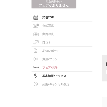
現在掲載中の
フェアがありません
式場TOP
公式写真
実例写真
口コミ
花嫁レポート
費用/
プラン
フェア
/見学
基本情報
/
アクセス
延期/キャンセル規定