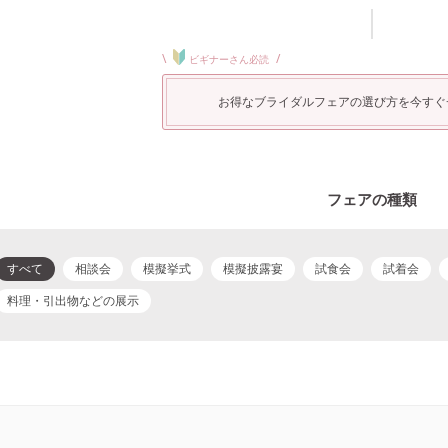
\
/
ビギナーさん必読
お得なブライダルフェアの選び方を今すぐ
フェアの種類
すべて
相談会
模擬挙式
模擬披露宴
試食会
試着会
料理・引出物などの展示