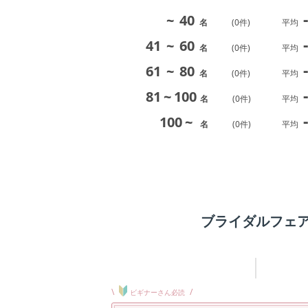
-
~
40
名
(
0
件)
平均
-
41
~
60
名
(
0
件)
平均
-
61
~
80
名
(
0
件)
平均
-
81
~
100
名
(
0
件)
平均
-
100
~
名
(
0
件)
平均
ブライダルフェ
\
/
ビギナーさん必読