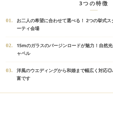
3つの特徴
0
1
.
お二人の希望に合わせて選べる！ 2つの挙式ス
ーティ会場
0
2
.
15mのガラスのバージンロードが魅力！自然
ャペル
0
3
.
洋風のウエディングから和婚まで幅広く対応◎
富です