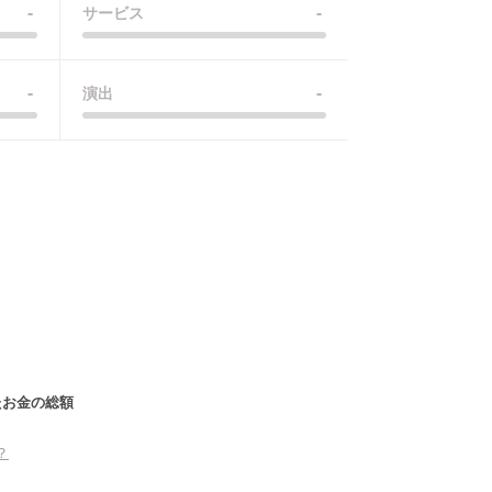
-
-
サービス
-
-
演出
たお金の総額
？