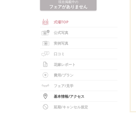
現在掲載中の
フェアがありません
式場TOP
公式写真
実例写真
口コミ
花嫁レポート
費用/
プラン
フェア
/見学
基本情報
/
アクセス
延期/キャンセル規定