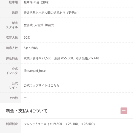
駐車場
駐車場90台（無料）
送迎
軽井沢駅とホテル間の送迎あり（要予約）
挙式
教会式
人前式
神前式
スタイル
収容人数
60
名
着席人数
6名
〜
60名
持込料金
衣装／新郎￥27,500、新婦￥55,000、引き出物／￥440
公式
@
mampei_hotel
インスタ
公式
公式ウェブサイトはこちら
サイト
その他
ー
料金・支払いについて
料理料金
フレンチ3コース（￥19,800、￥23,100、￥26,400）