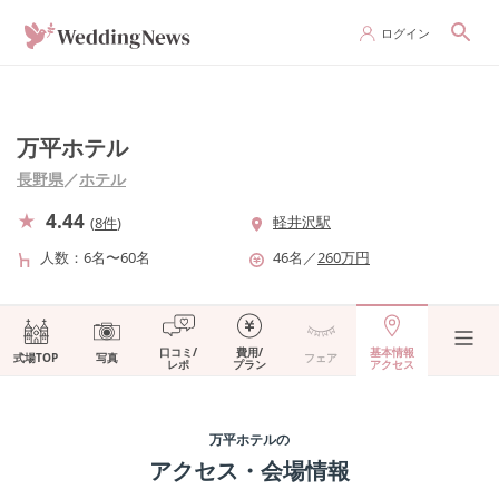
ログイン
万平ホテル
長野県
／
ホテル
4.44
軽井沢駅
(
8件
)
人数
6名〜60名
46
名
／
260
万円
口コミ/
費用/
基本情報
式場TOP
写真
フェア
レポ
プラン
アクセス
万平ホテル
の
アクセス・会場情報