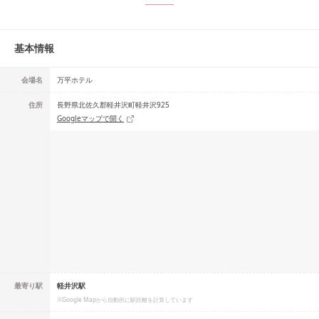
基本情報
会場名
万平ホテル
住所
長野県北佐久郡軽井沢町軽井沢925
Googleマップで開く
最寄り駅
軽井沢駅
※Google Mapから自動的に駅距離を計算しています