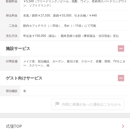
飲物料金
￥5,500（フリードリンク／ビール、焼酎、ワイン、乾杯用スパークリングワイ
ン、ソフトドリンク）
持込料金
衣装／新郎￥27,500、新婦￥55,000、引き出物／￥440
二次会
館内カフェテラス（～30名）、Bar（～15名）にて可能
支払方法
申込金￥100,000（振込）、最終見積り金額（事前振込・当日現金）支払
施設サービス
付帯設備
メイク室、宿泊施設、ガーデン、着付け室、クローク、音響、照明、TVモニタ
ー、スクリーン、他
ゲスト向けサービス
宿泊施設
有
内容に相違があった場合はこちらから
式場TOP