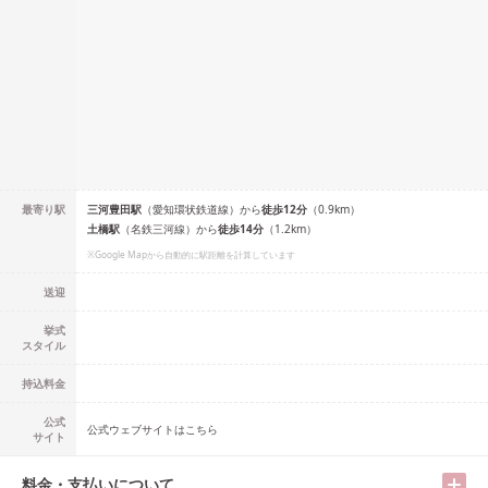
最寄り駅
三河豊田
駅
（
愛知環状鉄道線
）
から
徒歩
12
分
（
0.9
km）
土橋
駅
（
名鉄三河線
）
から
徒歩
14
分
（
1.2
km）
※Google Mapから自動的に駅距離を計算しています
送迎
挙式
スタイル
持込料金
公式
公式ウェブサイトはこちら
サイト
料金・支払いについて