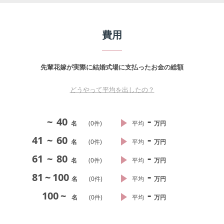
費用
先輩花嫁が実際に結婚式場に支払ったお金の総額
どうやって平均を出したの？
-
~
40
名
(
0
件)
平均
万円
-
41
~
60
名
(
0
件)
平均
万円
-
61
~
80
名
(
0
件)
平均
万円
-
81
~
100
名
(
0
件)
平均
万円
-
100
~
名
(
0
件)
平均
万円