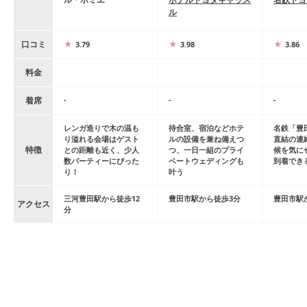
ル
口コミ
3.79
3.98
3.86
料金
着席
-
-
-
レンガ造りで木の温も
待合室、宿泊などホテ
名鉄「豊
り溢れる会場はゲスト
ルの設備を兼ね備えつ
直結の連
特徴
との距離も近く、少人
つ、一日一組のプライ
候を気に
数パーティーにぴった
ベートウェディングも
到着でき
り！
叶う
三河豊田
駅
から
徒歩
12
豊田市
駅
から
徒歩
3
分
豊田市
駅
アクセス
分