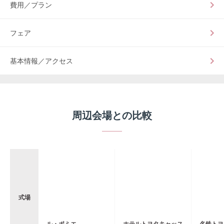
費用／プラン
フェア
基本情報／アクセス
周辺会場との比較
式場
ル・ポミエ
ホテルトヨタキャッス
名鉄トヨ