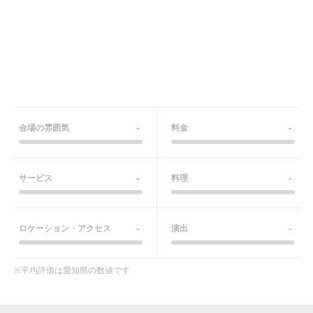
-
-
会場の雰囲気
料金
-
-
サービス
料理
-
-
ロケーション・アクセス
演出
※平均評価は
愛知県
の数値です