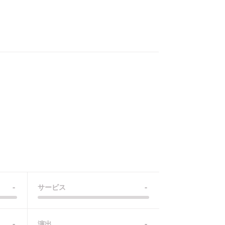
-
-
サービス
-
-
演出