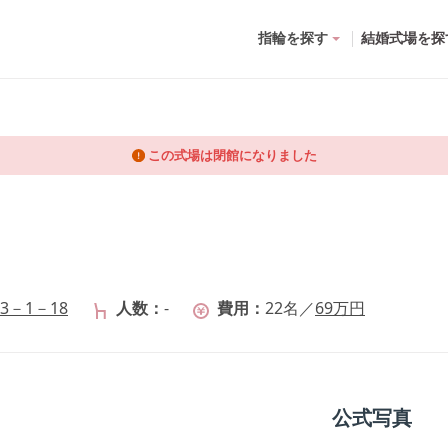
指輪を探す
結婚式場を探
この式場は閉館になりました
－1－18
人数
-
費用
22
名
／
69
万円
公式写真