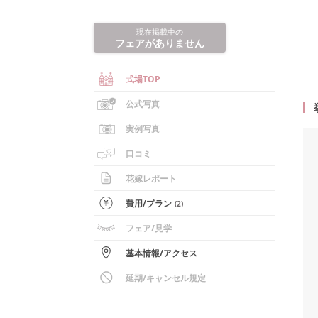
現在掲載中の
フェアがありません
式場TOP
公式写真
実例写真
口コミ
花嫁レポート
費用/
プラン
(
2
)
フェア
/見学
基本情報
/
アクセス
延期/キャンセル規定