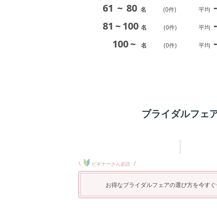
-
61
~
80
名
(
0
件)
平均
-
81
~
100
名
(
0
件)
平均
-
100
~
名
(
0
件)
平均
ブライダルフェ
\
/
ビギナーさん必読
お得なブライダルフェアの選び方を今すぐ