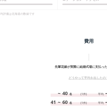
平均評価は
北海道
の数値です
費用
先輩花嫁が実際に結婚式場に支払っ
どうやって平均を出したの
-
~
40
名
(
1
件)
平均
-
41
~
60
名
(
1
件)
平均