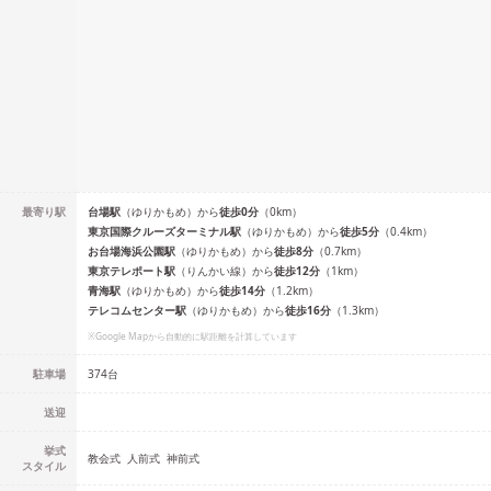
最寄り駅
台場
駅
（
ゆりかもめ
）
から
徒歩
0
分
（
0
km）
東京国際クルーズターミナル
駅
（
ゆりかもめ
）
から
徒歩
5
分
（
0.4
km）
お台場海浜公園
駅
（
ゆりかもめ
）
から
徒歩
8
分
（
0.7
km）
東京テレポート
駅
（
りんかい線
）
から
徒歩
12
分
（
1
km）
青海
駅
（
ゆりかもめ
）
から
徒歩
14
分
（
1.2
km）
テレコムセンター
駅
（
ゆりかもめ
）
から
徒歩
16
分
（
1.3
km）
※Google Mapから自動的に駅距離を計算しています
駐車場
374台
送迎
挙式
教会式
人前式
神前式
スタイル