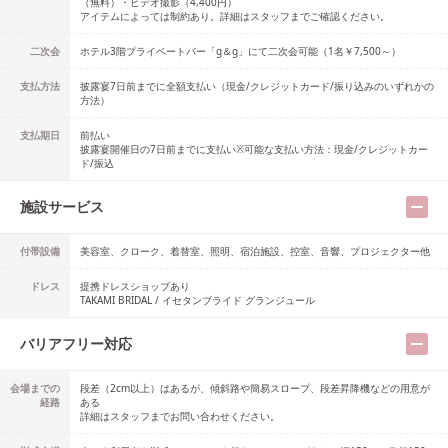
（無料）・ビデオ撮影（4,400円）
アイテムによっては制約あり。詳細はスタッフまでご確認ください。
二次会
ホテル3階プライベートバー「g＆g」にて二次会可能（1名￥7,500～）
支払方法
披露宴7日前までに全額支払い（現金/クレジットカード/振り込みのいずれかの
方法）
支払期日
前払い
披露宴開催日の7日前までに支払い※可能な支払い方法：現金/クレジットカー
ド/振込
施設サービス
付帯設備
美容室、クローク、着替室、照明、宿泊施設、控室、音響、プロジェクター他
ドレス
提携ドレスショップ
あり
TAKAMI BRIDAL / イセタンブライド グランジュール
バリアフリー対応
会場までの
段差（2cm以上）はあるが、傾斜路や簡易スロープ、段差昇降機などの用意が
経路
ある
詳細はスタッフまでお問い合わせください。