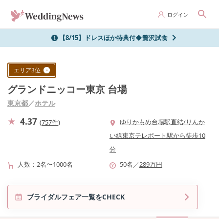
ログイン
【8/15】ドレスほか特典付◆贅沢試食
エリア
3
位
グランドニッコー東京 台場
東京都
／
ホテル
4.37
ゆりかもめ台場駅直結/りんか
(
757件
)
い線東京テレポート駅から徒歩10
分
人数
2名〜1000名
50
名
／
289
万円
ブライダルフェア一覧をCHECK