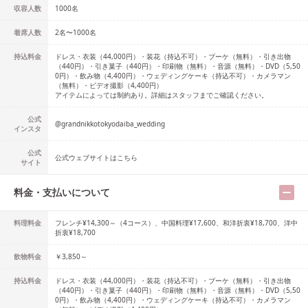
収容人数
1000
名
着席人数
2名
〜
1000名
持込料金
ドレス・衣装（44,000円）・装花（持込不可）・ブーケ（無料）・引き出物
（440円）・引き菓子（440円）・印刷物（無料）・音源（無料）・DVD（5,50
0円）・飲み物（4,400円）・ウェディングケーキ（持込不可）・カメラマン
（無料）・ビデオ撮影（4,400円）
アイテムによっては制約あり。詳細はスタッフまでご確認ください。
公式
@
grandnikkotokyodaiba_wedding
インスタ
公式
公式ウェブサイトはこちら
サイト
料金・支払いについて
料理料金
フレンチ¥14,300～（4コース）、中国料理¥17,600、和洋折衷¥18,700、洋中
折衷¥18,700
飲物料金
￥3,850～
持込料金
ドレス・衣装（44,000円）・装花（持込不可）・ブーケ（無料）・引き出物
（440円）・引き菓子（440円）・印刷物（無料）・音源（無料）・DVD（5,50
0円）・飲み物（4,400円）・ウェディングケーキ（持込不可）・カメラマン