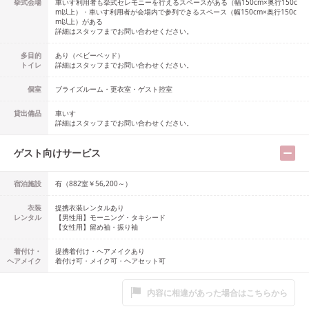
挙式会場
車いす利用者も挙式セレモニーを行えるスペースがある（幅150cm×奥行150c
m以上）・車いす利用者が会場内で参列できるスペース（幅150cm×奥行150c
m以上）がある
詳細はスタッフまでお問い合わせください。
多目的
あり
（
ベビーベッド
）
トイレ
詳細はスタッフまでお問い合わせください。
個室
ブライズルーム・更衣室・ゲスト控室
貸出備品
車いす
詳細はスタッフまでお問い合わせください。
ゲスト向けサービス
宿泊施設
有（882室￥56,200～）
衣装
提携衣装レンタルあり
レンタル
【男性用】
モーニング・タキシード
【女性用】
留め袖・振り袖
着付け・
提携着付け・ヘアメイクあり
ヘアメイク
着付け可・メイク可・ヘアセット可
内容に相違があった場合はこちらから