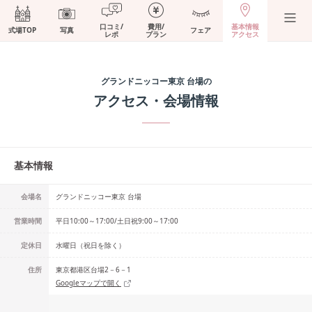
口コミ/
費用/
基本情報
式場TOP
写真
フェア
レポ
プラン
アクセス
グランドニッコー東京 台場
の
アクセス・会場情報
基本情報
会場名
グランドニッコー東京 台場
営業時間
平日10:00～17:00/土日祝9:00～17:00
定休日
水曜日（祝日を除く）
住所
東京都港区台場2－6－1
Googleマップで開く