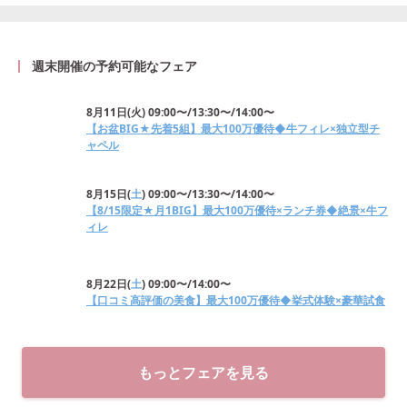
週末開催の予約可能なフェア
8月11日
(
火
)
09:00〜/13:30〜/14:00〜
【お盆BIG★先着5組】最大100万優待◆牛フィレ×独立型チ
ャペル
8月15日
(
土
)
09:00〜/13:30〜/14:00〜
【8/15限定★月1BIG】最大100万優待×ランチ券◆絶景×牛フ
ィレ
8月22日
(
土
)
09:00〜/14:00〜
【口コミ高評価の美食】最大100万優待◆挙式体験×豪華試食
もっとフェアを見る