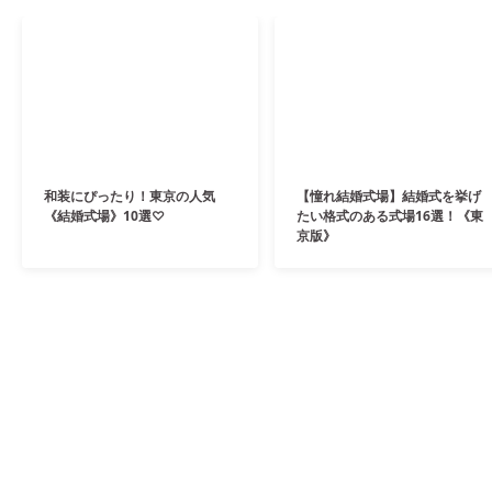
和装にぴったり！東京の人気
【憧れ結婚式場】結婚式を挙げ
《結婚式場》10選♡
たい格式のある式場16選！《東
京版》