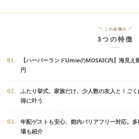
この会場の
3つの特徴
0
1
.
【ハーバーランドUmieのMOSAIC内】海見え
円
0
2
.
ふたり挙式、家族だけ、少人数の友人と！ごく
得に叶う
0
3
.
年配ゲストも安心、館内バリアフリー対応。多
場も紹介