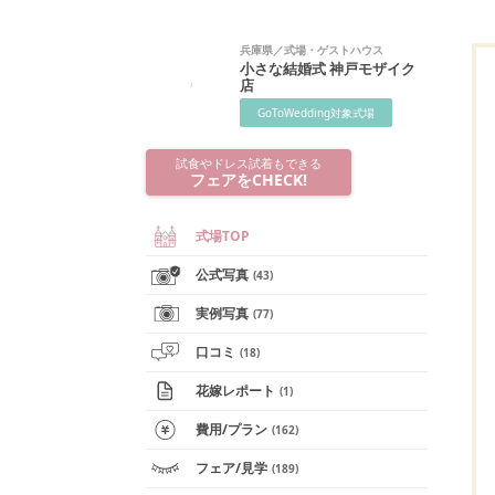
兵庫県
／
式場・ゲストハウス
小さな結婚式 神戸モザイク
店
GoToWedding対象式場
試食やドレス試着もできる
フェアをCHECK!
式場TOP
公式写真
(
43
)
実例写真
(
77
)
口コミ
(
18
)
花嫁レポート
(
1
)
費用/
プラン
(
162
)
フェア
/見学
(
189
)