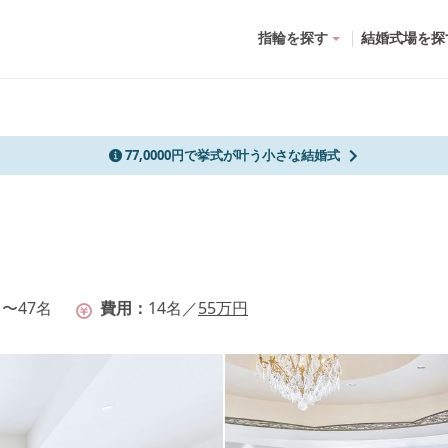
指輪を探す
結婚式場を探
77,0000円で挙式が叶う小さな結婚式
名〜47名
費用
14
名
／
55
万円