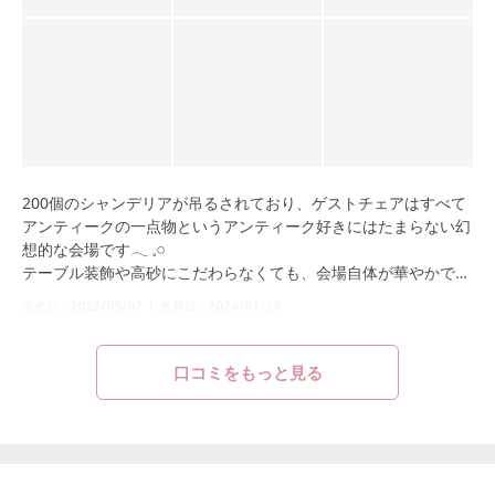
200個のシャンデリアが吊るされており、ゲストチェアはすべて
アンティークの一点物というアンティーク好きにはたまらない幻
想的な会場です𓂃 𓈒𓏸
テーブル装飾や高砂にこだわらなくても、会場自体が華やかで凝
ってるように見えました！
挙式日：
2022/05/07
|
更新日：
2024/01/26
70名以下という少し小さめな大きさではありますが、アットホー
ムでゲストとの距離感が近い雰囲気の式にしたい方にはおすすめ
です！
口コミをもっと見る