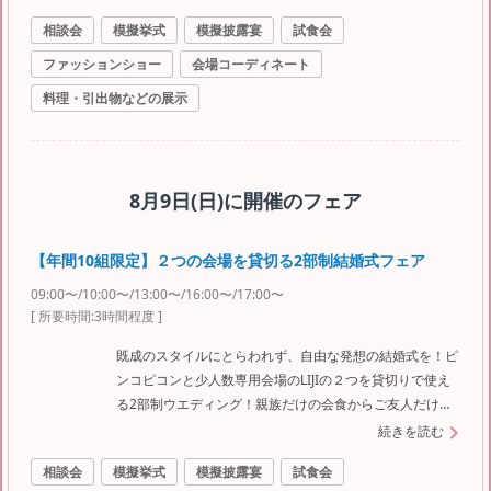
相談会
模擬挙式
模擬披露宴
試食会
ファッションショー
会場コーディネート
料理・引出物などの展示
8月9日(日)
に開催のフェア
【年間10組限定】２つの会場を貸切る2部制結婚式フェア
09:00〜/10:00〜/13:00〜/16:00〜/17:00〜
[ 所要時間:
3時間程度
]
既成のスタイルにとらわれず、自由な発想の結婚式を！ピ
ンコピコンと少人数専用会場のLIJIの２つを貸切りで使え
る2部制ウエディング！親族だけの会食からご友人だけの
披露パーティーや二次会まで使い方は様々！
続きを読む
相談会
模擬挙式
模擬披露宴
試食会