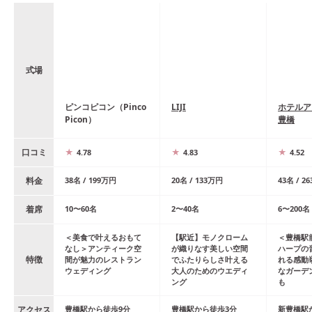
式場
ピンコピコン（Pinco
LIJI
ホテルア
Picon）
豊橋
口コミ
4.78
4.83
4.52
料金
38
名
/
199
万円
20
名
/
133
万円
43
名
/
26
着席
10
〜
60
名
2
〜
40
名
6
〜
200
名
＜美食で叶えるおもて
【駅近】モノクローム
＜豊橋駅
なし＞アンティーク空
が織りなす美しい空間
ハープの
特徴
間が魅力のレストラン
でふたりらしさ叶える
れる感動
ウェディング
大人のためのウエディ
なガーデ
ング
も
アクセス
豊橋
駅
から
徒歩
9
分
豊橋
駅
から
徒歩
3
分
新豊橋
駅