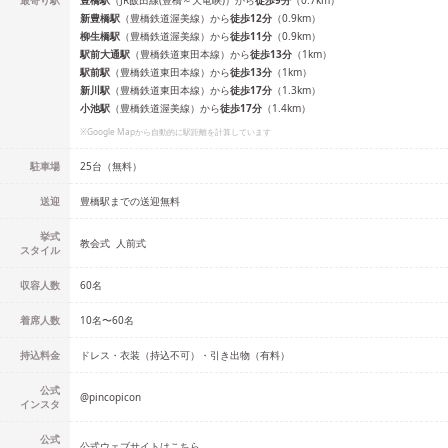
最寄り駅
豊橋
駅
（
JR飯田線(豊橋～天竜峡)
）
から
徒歩
9
分
（
0.7
km）
新豊橋
駅
（
豊橋鉄道渥美線
）
から
徒歩
12
分
（
0.9
km）
柳生橋
駅
（
豊橋鉄道渥美線
）
から
徒歩
11
分
（
0.9
km）
駅前大通
駅
（
豊橋鉄道東田本線
）
から
徒歩
13
分
（
1
km）
駅前
駅
（
豊橋鉄道東田本線
）
から
徒歩
13
分
（
1
km）
新川
駅
（
豊橋鉄道東田本線
）
から
徒歩
17
分
（
1.3
km）
小池
駅
（
豊橋鉄道渥美線
）
から
徒歩
17
分
（
1.4
km）
※Google Mapから自動的に駅距離を計算しています
駐車場
25台（無料）
送迎
豊橋駅までの送迎無料
挙式
教会式
人前式
スタイル
収容人数
60
名
着席人数
10名
〜
60名
持込料金
ドレス・衣装（持込不可）・引き出物（有料）
公式
@
pincopicon
インスタ
公式
公式ウェブサイトはこちら