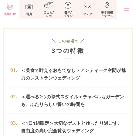
口コミ/
費用/
基本情報
式場TOP
写真
フェア
レポ
プラン
アクセス
この会場の
3つの特徴
0
1
.
＜美食で叶えるおもてなし＞アンティーク空間が魅
力のレストランウェディング
0
2
.
＜選べる2つの挙式スタイル＞チャペルもガーデン
も、ふたりらしい誓いの時間を
0
3
.
＜1日1組限定＞大切なゲストとゆったり過ごす、
自由度の高い完全貸切ウェディング