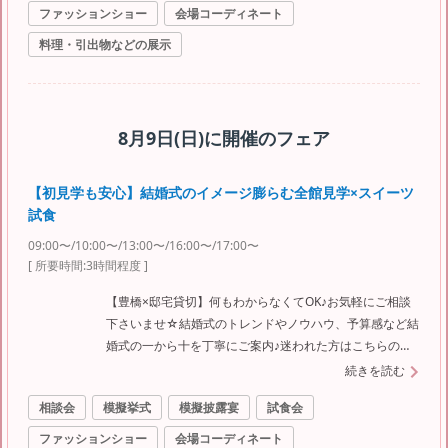
ファッションショー
会場コーディネート
料理・引出物などの展示
8月9日(日)
に開催のフェア
【初見学も安心】結婚式のイメージ膨らむ全館見学×スイーツ
試食
09:00〜/10:00〜/13:00〜/16:00〜/17:00〜
[ 所要時間:
3時間程度
]
【豊橋×邸宅貸切】何もわからなくてOK♪お気軽にご相談
下さいませ☆結婚式のトレンドやノウハウ、予算感など結
婚式の一から十を丁寧にご案内♪迷われた方はこちらのフ
ェアへ☆
続きを読む
相談会
模擬挙式
模擬披露宴
試食会
ファッションショー
会場コーディネート