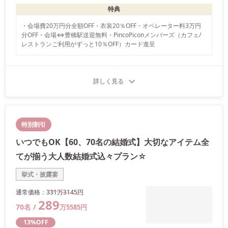
特典
・会場費20万円分全額OFF・衣装20％OFF・オペレーター料3万円
分OFF・会場⇔豊橋駅送迎無料・PincoPiconメンバーズ（カフェ/
詳しく見る
特別割引
いつでもOK【60、70名の結婚式】大切なアイテム全
てが揃う大人数結婚式込々プラン☆
挙式・披露宴
通常価格：
331万
3145
円
289
70
名 /
万
5585
円
13
%OFF