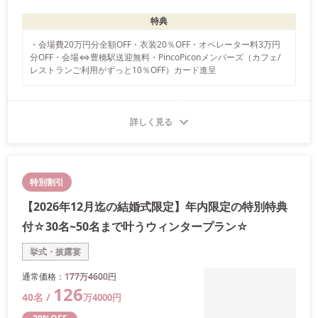
特典
・会場費20万円分全額OFF・衣装20％OFF・オペレーター料3万円
分OFF・会場⇔豊橋駅送迎無料・PincoPiconメンバーズ（カフェ/
詳しく見る
特別割引
【2026年12月迄の結婚式限定】年内限定の特別特典
付☆30名~50名まで叶うウィンタープラン☆
挙式・披露宴
通常価格：
177万
4600
円
126
40
名 /
万
4000
円