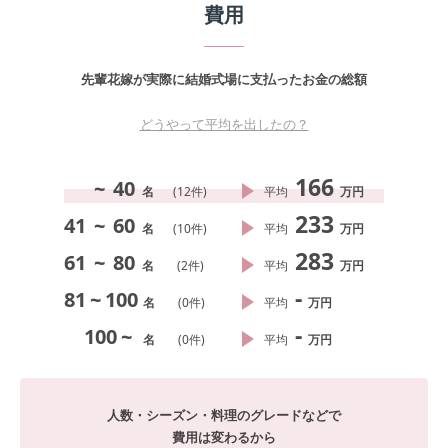
費用
先輩花嫁が実際に結婚式場に支払ったお金の総額
どうやって平均を出したの？
166
~
40
名
(
12
件)
平均
万円
233
41
~
60
名
(
10
件)
平均
万円
283
61
~
80
名
(
2
件)
平均
万円
-
81
~
100
名
(
0
件)
平均
万円
-
100
~
名
(
0
件)
平均
万円
人数・シーズン・料理のグレードなどで
費用は変わるから