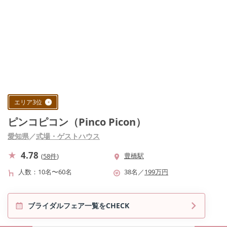
エリア
3
位
ピンコピコン（Pinco Picon）
愛知県
／
式場・ゲストハウス
4.78
豊橋駅
(
58件
)
人数
10名〜60名
38
名
／
199
万円
ブライダルフェア一覧をCHECK