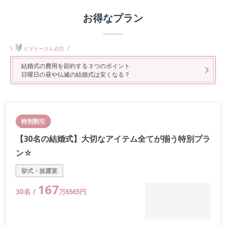
お得なプラン
\
/
ビギナーさん必読
結婚式の費用を節約する３つのポイント
日曜日の昼や仏滅の結婚式は安くなる？
特別割引
【30名の結婚式】大切なアイテム全てが揃う特別プラ
ン☆
挙式・披露宴
167
30
名 /
万
6565
円