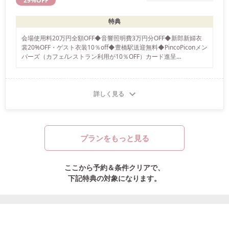
29
%OFF
特典
会場使用料20万円全額OFF◆音響照明費3万円分OFF◆新郎新婦衣
裳20%OFF・ゲスト衣装10％off◆豊橋駅送迎無料◆PincoPiconメン
バーズ（カフェ/レストラン利用が10％OFF）カード進呈

ウエルカムドリンク＆乾杯含む◆司会含む◆ウエディングドレス
は、国内メーカードレス・インポートブランドドレスなどの多種よ
り選択可能（金額差あり）
詳しく見る
プランをもっと見る
ここから予約＆条件クリアで、
下記特典の対象になります。