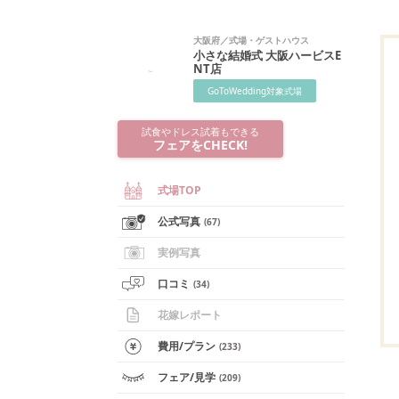
大阪府
／
式場・ゲストハウス
小さな結婚式 大阪ハービスE
NT店
GoToWedding対象式場
試食やドレス試着もできる
フェアをCHECK!
式場TOP
公式写真
(
67
)
実例写真
口コミ
(
34
)
花嫁レポート
費用/
プラン
(
233
)
フェア
/見学
(
209
)