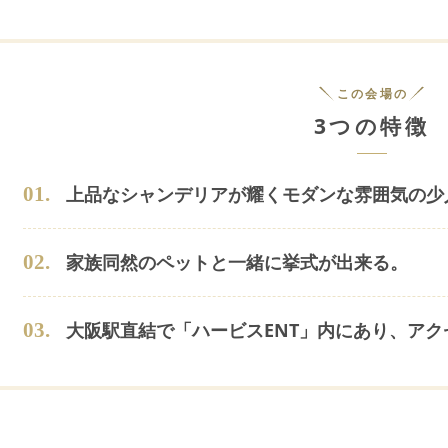
この会場の
3つの特徴
0
1
.
上品なシャンデリアが耀くモダンな雰囲気の少
0
2
.
家族同然のペットと一緒に挙式が出来る。
0
3
.
大阪駅直結で「ハービスENT」内にあり、ア