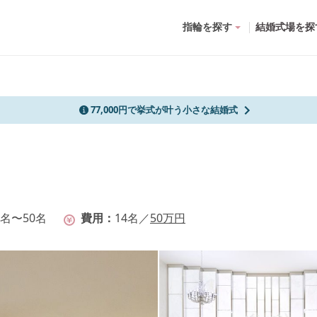
指輪を探す
結婚式場を探
77,000円で挙式が叶う小さな結婚式
2名〜50名
費用
14
名
／
50
万円