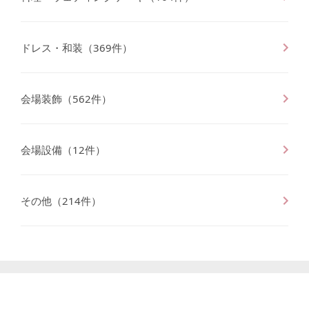
ドレス・和装
（
369
件）
会場装飾
（
562
件）
会場設備
（
12
件）
その他
（
214
件）