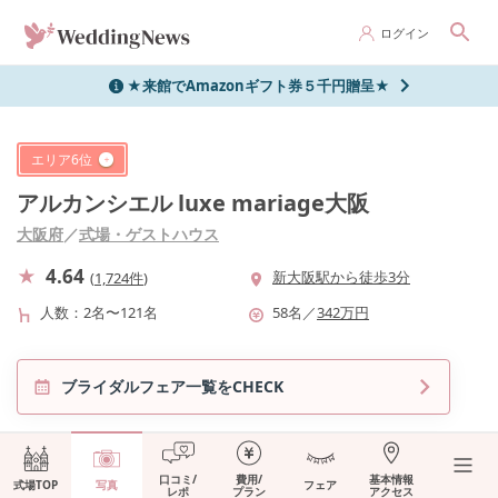
ログイン
★来館でAmazonギフト券５千円贈呈★
エリア
6
位
アルカンシエル luxe mariage大阪
大阪府
／
式場・ゲストハウス
4.64
新大阪駅から徒歩3分
(
1,724件
)
人数
2名〜121名
58
名
／
342
万円
ブライダルフェア一覧をCHECK
口コミ/
費用/
基本情報
式場TOP
写真
フェア
レポ
プラン
アクセス