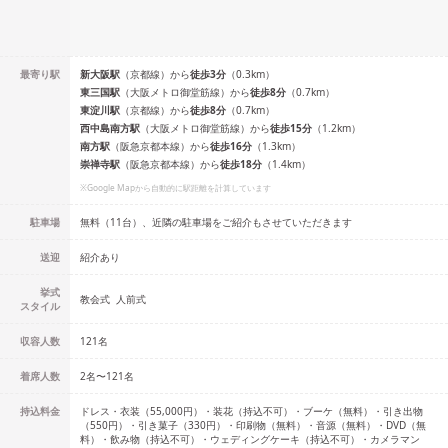
最寄り駅
新大阪
駅
（
京都線
）
から
徒歩
3
分
（
0.3
km）
東三国
駅
（
大阪メトロ御堂筋線
）
から
徒歩
8
分
（
0.7
km）
東淀川
駅
（
京都線
）
から
徒歩
8
分
（
0.7
km）
西中島南方
駅
（
大阪メトロ御堂筋線
）
から
徒歩
15
分
（
1.2
km）
南方
駅
（
阪急京都本線
）
から
徒歩
16
分
（
1.3
km）
崇禅寺
駅
（
阪急京都本線
）
から
徒歩
18
分
（
1.4
km）
※Google Mapから自動的に駅距離を計算しています
駐車場
無料（11台）、近隣の駐車場をご紹介もさせていただきます
送迎
紹介あり
挙式
教会式
人前式
スタイル
収容人数
121
名
着席人数
2名
〜
121名
持込料金
ドレス・衣装（55,000円）・装花（持込不可）・ブーケ（無料）・引き出物
（550円）・引き菓子（330円）・印刷物（無料）・音源（無料）・DVD（無
料）・飲み物（持込不可）・ウェディングケーキ（持込不可）・カメラマン