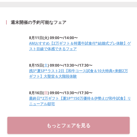
週末開催の予約可能なフェア
8月11日
(
火
)
09:00〜/14:00〜
AMおすすめ【2万ギフト＆特選牛試食付*結婚式プレ体験】ゲ
スト目線で体感できるフェア
8月15日
(
土
)
09:00〜/13:30〜/17:30〜
残3*夏SP*ラスト2日【和牛コース試食＆10大特典×来館2万
ギフト】大聖堂＆大階段体験
8月16日
(
日
)
09:00〜/13:30〜/17:30〜
最終日*2万ギフト【夏SP*150万優待＆伊勢えび和牛試食】リ
ニューアル邸宅
もっとフェアを見る