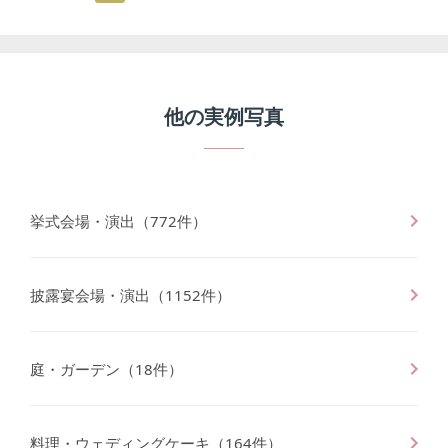
他の
実例写真
挙式会場・演出
（
772
件）
披露宴会場・演出
（
1152
件）
庭・ガーデン
（
18
件）
料理・ウェディングケーキ
（
164
件）