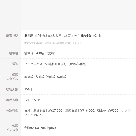
最寄り駅
勝川
駅
（
JR中央本線(名古屋～塩尻)
）
から
徒歩
1
分
（
0.1
km）
※Google Mapから自動的に駅距離を計算しています
駐車場
駐車場：430台（無料）
送迎
マイクロバスでの無料送迎あり（距離応相談）
挙式
教会式
人前式
神前式
仏前式
スタイル
収容人数
150
名
着席人数
2名
〜
150名
持込料金
有料／新婦衣裳1点¥27,500、新郎衣裳1点¥16,500、引出物1点¥330、カメラ
マン￥40,750
公式
@
theplaza.kachigawa
インスタ