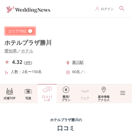
ログイン
エリア
10
位
ホテルプラザ勝川
愛知県
／
ホテル
4.32
勝川駅
(
3件
)
人数
2名〜150名
60名
／
-
口コミ/
費用/
基本情報
式場TOP
写真
フェア
レポ
プラン
アクセス
ホテルプラザ勝川
の
口コミ