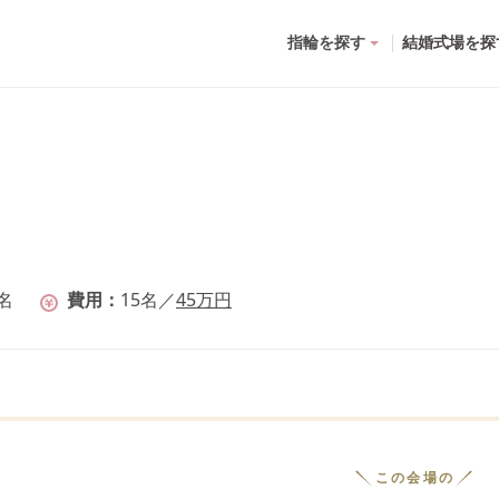
指輪を探す
結婚式場を探
名
費用
15
名
／
45
万円
この会場の