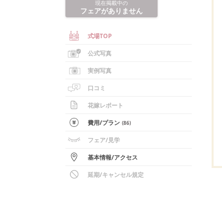
現在掲載中の
フェアがありません
式場TOP
公式写真
実例写真
口コミ
花嫁レポート
費用/
プラン
(
86
)
フェア
/見学
基本情報
/
アクセス
延期/キャンセル規定