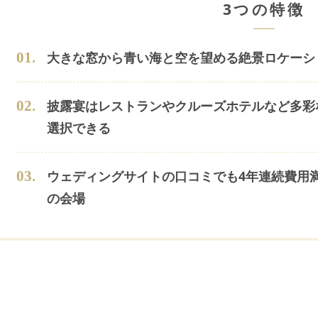
3つの特徴
0
1
.
大きな窓から青い海と空を望める絶景ロケーシ
0
2
.
披露宴はレストランやクルーズホテルなど多彩
選択できる
0
3
.
ウェディングサイトの口コミでも4年連続費用満
の会場