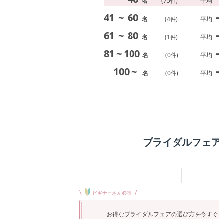
名
(
75
件)
平均
-
41
~
60
名
(
4
件)
平均
-
61
~
80
名
(
1
件)
平均
-
81
~
100
名
(
0
件)
平均
-
100
~
名
(
0
件)
平均
ブライダルフェ
\
/
ビギナーさん必読
お得なブライダルフェアの選び方を今すぐ