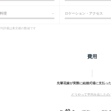
-
料理
ロケーション・アクセス
平均評価は
東京都
の数値です
費用
先輩花嫁が実際に結婚式場に支払っ
どうやって平均を出したの
-
~
40