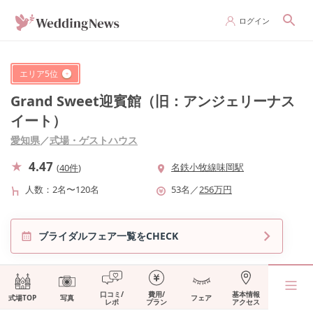
ログイン
エリア
5
位
Grand Sweet迎賓館（旧：アンジェリーナス
イート）
愛知県
／
式場・ゲストハウス
4.47
名鉄小牧線味岡駅
(
40件
)
人数
2名〜120名
53
名
／
256
万円
ブライダルフェア一覧をCHECK
口コミ/
費用/
基本情報
式場TOP
写真
フェア
レポ
プラン
アクセス