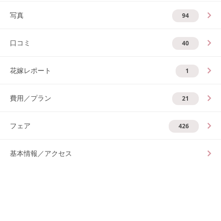
写真
94
口コミ
40
花嫁レポート
1
費用／プラン
21
フェア
426
基本情報／アクセス