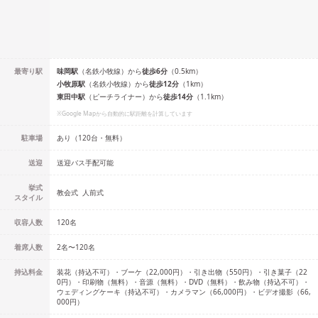
最寄り駅
味岡
駅
（
名鉄小牧線
）
から
徒歩
6
分
（
0.5
km）
小牧原
駅
（
名鉄小牧線
）
から
徒歩
12
分
（
1
km）
東田中
駅
（
ピーチライナー
）
から
徒歩
14
分
（
1.1
km）
※Google Mapから自動的に駅距離を計算しています
駐車場
あり（120台・無料）
送迎
送迎バス手配可能
挙式
教会式
人前式
スタイル
収容人数
120
名
着席人数
2名
〜
120名
持込料金
装花（持込不可）・ブーケ（22,000円）・引き出物（550円）・引き菓子（22
0円）・印刷物（無料）・音源（無料）・DVD（無料）・飲み物（持込不可）・
ウェディングケーキ（持込不可）・カメラマン（66,000円）・ビデオ撮影（66,
000円）