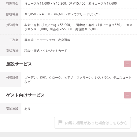
料理料金
洋コース￥11,000・￥13,200、洋￥15,400、和洋コース￥17,600
飲物料金
￥3,850・￥4,950・￥6,600（すべてフリードリンク）
持込料金
衣裳：有料（1点につき￥55,000）、引出物：有料（1個につき￥330）、カメ
ラマン￥55,000、司会者￥55,000、美容師￥55,000
二次会
宴会場・コテージでの二次会可能
支払方法
現金・振込・クレジットカード
施設サービス
付帯設備
ガーデン、控室、クローク、ピアノ、スクリーン、レストラン、テニスコート
など
ゲスト向けサービス
宿泊施設
あり
内容に相違があった場合はこちらから