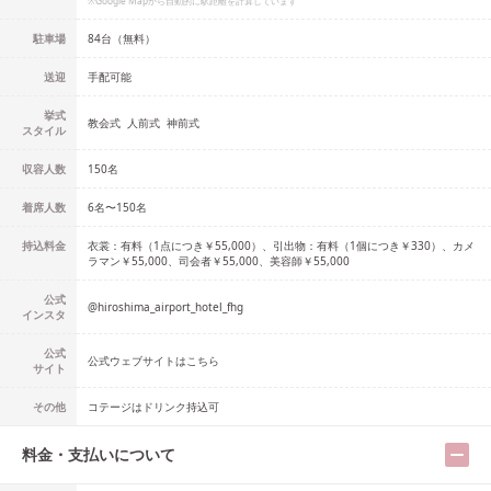
※Google Mapから自動的に駅距離を計算しています
駐車場
84台（無料）
送迎
手配可能
挙式
教会式
人前式
神前式
スタイル
収容人数
150
名
着席人数
6名
〜
150名
持込料金
衣裳：有料（1点につき￥55,000）、引出物：有料（1個につき￥330）、カメ
ラマン￥55,000、司会者￥55,000、美容師￥55,000
公式
@
hiroshima_airport_hotel_fhg
インスタ
公式
公式ウェブサイトはこちら
サイト
その他
コテージはドリンク持込可
料金・支払いについて