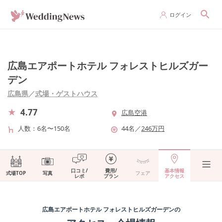
ログイン
広島エアポートホテル フォレストヒルズガー
デン
広島県
／
式場・ゲストハウス
4.77
広島空港
人数
6名〜150名
44
名
／
246
万円
口コミ/
費用/
基本情報
式場TOP
写真
フェア
レポ
プラン
アクセス
広島エアポートホテル フォレストヒルズガーデン
の