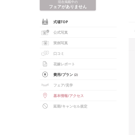
現在掲載中の
フェアがありません
式場TOP
公式写真
実例写真
口コミ
花嫁レポート
費用/
プラン
(
2
)
フェア
/見学
基本情報
/
アクセス
延期/キャンセル規定