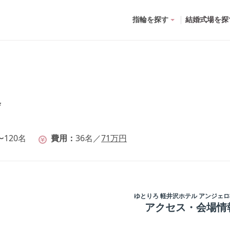
指輪を探す
結婚式場を探
会
〜120名
費用
36
名
／
71
万円
ゆとりろ 軽井沢ホテル アンジェ
アクセス・会場情