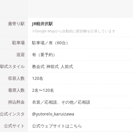
最寄り駅
JR軽井沢駅
※Google Mapから自動的に駅距離を計算しています
駐車場
駐車場／有（60台）
送迎
有（要予約）
挙式
スタイル
教会式
神前式
人前式
収容人数
120
名
着席人数
2名
〜
120名
持込料金
衣裳／応相談、その他／応相談
公式
インスタ
@
yutorelo_karuizawa
公式
サイト
公式ウェブサイトはこちら