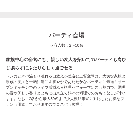
パーティ会場
収容人数：
2
〜
50
名
家族中心の会食にも、親しい友人を招いてのパーティも肩ひ
じ張らずにふたりらしく過ごせる
レンガと木の温もり溢れる自然光が差込む上質空間は、大切な家族と
親族・友人と一緒に過ごす和やかであたたかなパーティに最適！オー
プンキッチンでのライブ感溢れる料理パフォーマンスも魅力で、調理
の音や芳しい香りとともに出来立て熱々の料理でのおもてなしが叶い
ます。なお、2名から最大50名まで少人数結婚式に対応したお得なプ
ランも用意しておりますのでコスパも抜群！