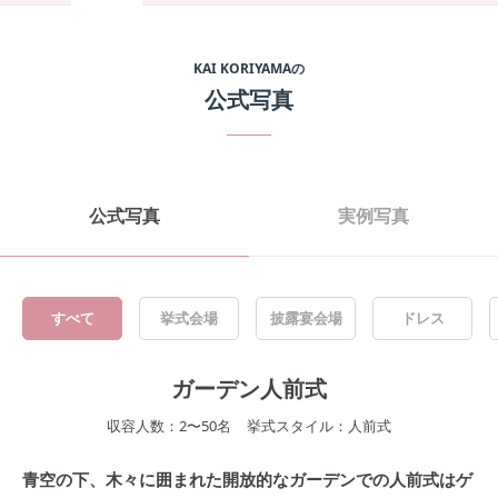
KAI KORIYAMA
の
公式写真
公式写真
実例写真
すべて
挙式会場
披露宴会場
ドレス
ガーデン人前式
収容人数：
2
〜
50
名
挙式スタイル：
人前式
青空の下、木々に囲まれた開放的なガーデンでの人前式はゲ