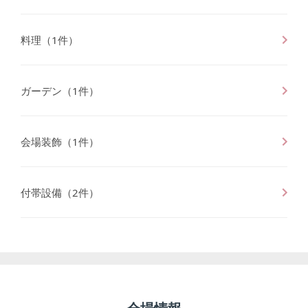
料理
（
1
件）
ガーデン
（
1
件）
会場装飾
（
1
件）
付帯設備
（
2
件）