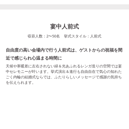
宴中人前式
収容人数：
2
〜
50
名
挙式スタイル：
人前式
自由度の高い会場内で行う人前式は、ゲストからの祝福を間
近で感じられ心温まる時間に
天候や寒暖差に左右されない緑＆光あふれるレンガ造りの空間では宴
中セレモニーが叶います。挙式演出＆進行も自由自在で気心の知れた
ごく内輪の結婚式ならでは、ふたりらしいメッセージで感謝の気持ち
を伝えられます。