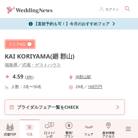
ログイン
【直前予約も可！】今月のおすすめフェア
エリア
4
位
KAI KORIYAMA(廻 郡山)
福島県
／
式場・ゲストハウス
4.59
JR郡山駅
(
3件
)
人数
2名〜50名
29
名
／
169
万円
ブライダルフェア一覧をCHECK
口コミ/
費用/
基本情報
式場TOP
写真
フェア
レポ
プラン
アクセス