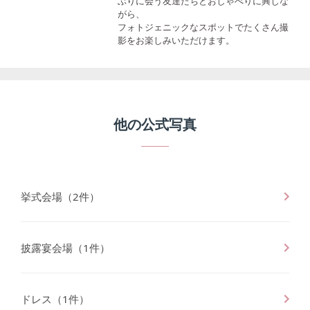
ぶりに会う友達たちとおしゃべりに興じな
がら、
フォトジェニックなスポットでたくさん撮
影をお楽しみいただけます。
他の公式写真
挙式会場
（
2
件）
披露宴会場
（
1
件）
ドレス
（
1
件）