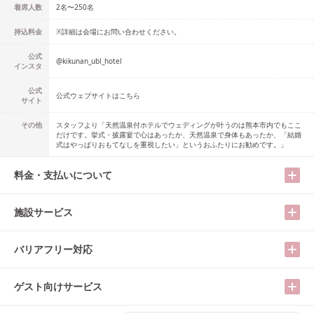
着席人数
2名
〜
250名
持込料金
※詳細は会場にお問い合わせください。
公式
@
kikunan_ubl_hotel
インスタ
公式
公式ウェブサイトはこちら
サイト
その他
スタッフより「天然温泉付ホテルでウェディングが叶うのは熊本市内でもここ
だけです。挙式・披露宴で心はあったか、天然温泉で身体もあったか、「結婚
式はやっぱりおもてなしを重視したい」というおふたりにお勧めです。」
料金・支払いについて
施設サービス
バリアフリー対応
ゲスト向けサービス