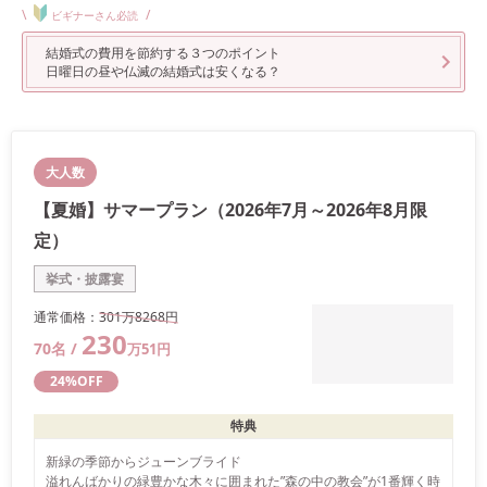
\
/
ビギナーさん必読
結婚式の費用を節約する３つのポイント
日曜日の昼や仏滅の結婚式は安くなる？
大人数
【夏婚】サマープラン（2026年7月～2026年8月限
定）
挙式・披露宴
通常価格：
301万
8268
円
230
70
名 /
万
51
円
24
%OFF
特典
新緑の季節からジューンブライド

溢れんばかりの緑豊かな木々に囲まれた”森の中の教会”が1番輝く時