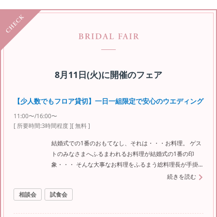
8月11日(火)
に開催のフェア
【少人数でもフロア貸切】一日一組限定で安心のウエディング
11:00〜/16:00〜
[ 所要時間:
3時間程度
]
[ 無料 ]
結婚式での1番のおもてなし、それは・・・お料理。 ゲス
トのみなさまへふるまわれるお料理が結婚式の1番の印
象・・・ そんな大事なお料理をふるまう総料理長が手掛
ける渾身の美味しいお料理を是非ご賞味ください！ 人気
続きを読む
のフェアになりますのでご予約はお早めに！！
相談会
試食会