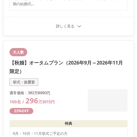
期の結婚式

費用的にもとてもリーズナブルに行えますので是非この機会に当プ
ランをご利用ください。

小さい頃からのあこがれや夢・・・ユウベルホテルで叶えましょ
う！！

詳しく見る
まずはお気軽にご相談へお越しください♪
大人数
【秋婚】オータムプラン（2026年9月～2026年11月
限定）
挙式・披露宴
通常価格：
382万
8990
円
296
100
名 /
万
3015
円
23
%OFF
特典
9月・10月・11月挙式ご予定の方
