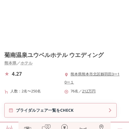
菊南温泉ユウベルホテル ウエディング
熊本県
／
ホテル
4.27
熊本県熊本市北区鶴羽田3ー1
0ー１
人数
2名〜250名
76
名
／
212
万円
ブライダルフェア一覧をCHECK