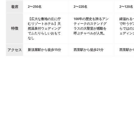
着席
2
〜
250
名
2
〜
220
名
2
〜
120
名
【広大な敷地の丘に佇
100年の歴史を誇るアン
緑溢れる
むリゾートホテル】天
ティークのステンドグ
で叶うゲ
特徴
然温泉付ウェディング
ラスの大聖堂が感動を
らではの
でふたりらしいおもて
呼ぶチャペルが人気。
ェディン
なし
アクセス
新須屋
駅
から
徒歩
15
分
西里
駅
から
徒歩
21
分
西里
駅
か