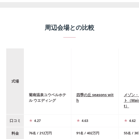
周辺会場との比較
式場
菊南温泉ユウベルホテ
四季の丘 seasons wit
メゾン・
ル ウエディング
h
ト（Mais
t）
口コミ
4.27
4.63
4.62
料金
76
名
/
212
万円
91
名
/
402
万円
55
名
/
30