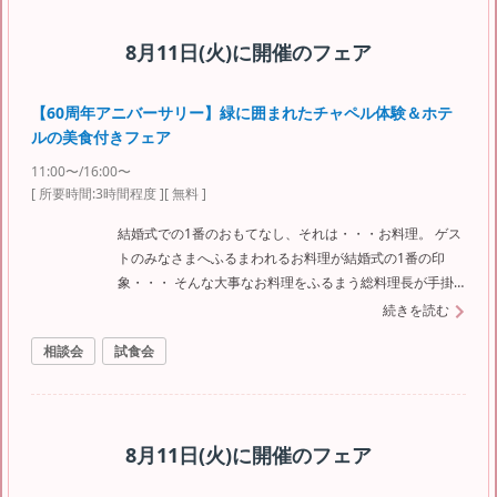
8月11日(火)
に開催のフェア
【60周年アニバーサリー】緑に囲まれたチャペル体験＆ホテ
ルの美食付きフェア
11:00〜/16:00〜
[ 所要時間:
3時間程度
]
[ 無料 ]
結婚式での1番のおもてなし、それは・・・お料理。 ゲス
トのみなさまへふるまわれるお料理が結婚式の1番の印
象・・・ そんな大事なお料理をふるまう総料理長が手掛
ける渾身の美味しいお料理を是非ご賞味ください！ 人気
続きを読む
のフェアになりますのでご予約はお早めに！！
相談会
試食会
8月11日(火)
に開催のフェア