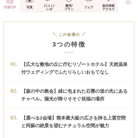
口コミ/
費用/
基本情報
式場TOP
写真
フェア
レポ
プラン
アクセス
この会場の
3つの特徴
0
1
.
【広大な敷地の丘に佇むリゾートホテル】天然温泉
付ウェディングでふたりらしいおもてなし
0
2
.
【森の中の教会】緑に包まれた石畳の道の先にある
チャペル。陽光が降りそそぐ祝福の場所
0
3
.
【選べる2会場】熊本最大級の広さを誇る上質空間
と阿蘇の絶景を望むナチュラル空間が魅力