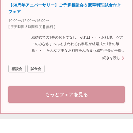
【60周年アニバーサリー】ご予算相談会＆豪華料理試食付き
フェア
10:00〜/12:00〜/16:00〜
[ 所要時間:
3時間程度
]
[ 無料 ]
結婚式での1番のおもてなし、それは・・・お料理。 ゲス
トのみなさまへふるまわれるお料理が結婚式の1番の印
象・・・ そんな大事なお料理をふるまう総料理長が手掛
ける渾身の美味しいお料理を是非ご賞味ください！ 人気
続きを読む
のフェアになりますのでご予約はお早めに！！
相談会
試食会
もっとフェアを見る