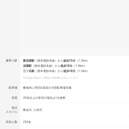
最寄り駅
新須屋
駅
（
熊本電鉄本線
）
から
徒歩
15
分
（
1.3
km）
須屋
駅
（
熊本電鉄本線
）
から
徒歩
18
分
（
1.4
km）
三ツ石
駅
（
熊本電鉄本線
）
から
徒歩
18
分
（
1.5
km）
※Google Mapから自動的に駅距離を計算しています
駐車場
敷地内に400台収容の大型駐車場完備
送迎
20名以上の挙式の場合は1台無料
挙式
教会式
人前式
スタイル
収容人数
250
名