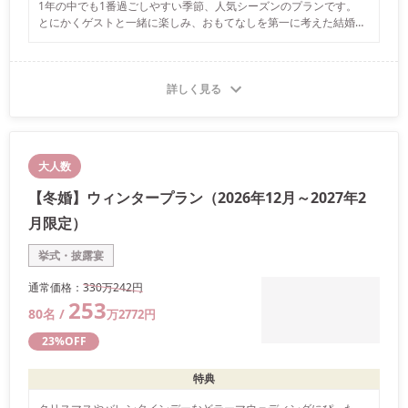
1年の中でも1番過ごしやすい季節、人気シーズンのプランです。

とにかくゲストと一緒に楽しみ、おもてなしを第一に考えた結婚式
プランとなります。

種類も充実したドリンクを片手にゆっくりとお待ちいただき、

披露宴でも安心してお過ごしいただけます。

ゲストと一緒に楽しみ、感謝を伝える・・・そんなおもてなしＷを
詳しく見る
一緒に叶えませんか。
大人数
【冬婚】ウィンタープラン（2026年12月～2027年2
月限定）
挙式・披露宴
通常価格：
330万
242
円
253
80
名 /
万
2772
円
23
%OFF
特典