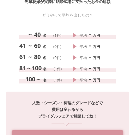
先輩花嫁が実際に結婚式場に支払ったお金の総額
どうやって平均を出したの？
-
~
40
名
(
1
件)
平均
万円
-
41
~
60
名
(
0
件)
平均
万円
-
61
~
80
名
(
0
件)
平均
万円
-
81
~
100
名
(
1
件)
平均
万円
-
100
~
名
(
1
件)
平均
万円
人数・シーズン・料理のグレードなどで
費用は変わるから
ブライダルフェアで相談してね！