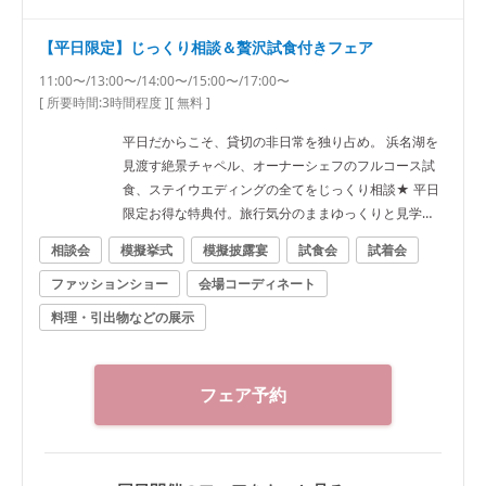
【平日限定】じっくり相談＆贅沢試食付きフェア
11:00〜/13:00〜/14:00〜/15:00〜/17:00〜
[ 所要時間:
3時間程度
]
[ 無料 ]
平日だからこそ、貸切の非日常を独り占め。 浜名湖を
見渡す絶景チャペル、オーナーシェフのフルコース試
食、ステイウエディングの全てをじっくり相談★ 平日
限定お得な特典付。旅行気分のままゆっくりと見学
を！
相談会
模擬挙式
模擬披露宴
試食会
試着会
ファッションショー
会場コーディネート
料理・引出物などの展示
フェア予約