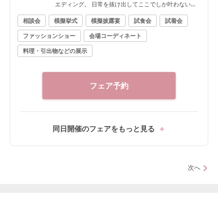
エディング。 日常を抜け出してここでしか叶わない一
日を★
相談会
模擬挙式
模擬披露宴
試食会
試着会
ファッションショー
会場コーディネート
料理・引出物などの展示
フェア予約
同日開催のフェアをもっと見る
次へ