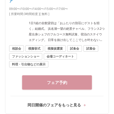
ア
09:00〜/10:00〜/14:00〜/15:00〜/17:00〜
[ 所要時間:
3時間程度
]
[ 無料 ]
1日1組の全館貸切は「おふたりの別荘にゲストを招
く」結婚式。 浜名湖一望の絶景チャペル、フランス2つ
星出身シェフのフルコース無料試食、宿泊のステイウ
エディング。 日常を抜け出してここでしか叶わない一
日を★
相談会
模擬挙式
模擬披露宴
試食会
試着会
ファッションショー
会場コーディネート
料理・引出物などの展示
フェア予約
同日開催のフェアをもっと見る