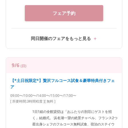
フェア予約
同日開催のフェアをもっと見る
9/6
(日)
【*土日祝限定*】贅沢フルコース試食＆豪華特典付きフェ
ア
09:00〜/10:00〜/14:00〜/15:00〜/17:00〜
[ 所要時間:
3時間程度
]
[ 無料 ]
1日1組の全館貸切は「おふたりの別荘にゲストを招
く」結婚式。 浜名湖一望の絶景チャペル、フランス2つ
星出身シェフのフルコース無料試食、宿泊のステイウ