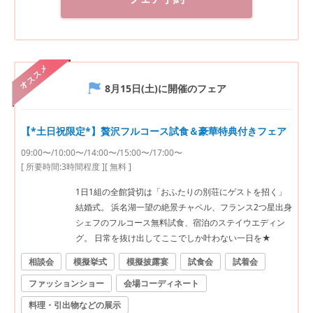
オススメ
8月15日(土)
に開催のフェア
【*土日祝限定*】贅沢フルコース試食＆豪華特典付きフェア
09:00〜/10:00〜/14:00〜/15:00〜/17:00〜
[ 所要時間:
3時間程度
]
[ 無料 ]
1日1組の全館貸切は「おふたりの別荘にゲストを招く」
結婚式。 浜名湖一望の絶景チャペル、フランス2つ星出身
シェフのフルコース無料試食、宿泊のステイウエディン
グ。 日常を抜け出してここでしか叶わない一日を★
相談会
模擬挙式
模擬披露宴
試食会
試着会
ファッションショー
会場コーディネート
料理・引出物などの展示