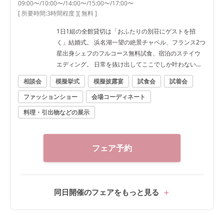
09:00〜/10:00〜/14:00〜/15:00〜/17:00〜
[ 所要時間:
3時間程度
]
[ 無料 ]
1日1組の全館貸切は「おふたりの別荘にゲストを招
く」結婚式。 浜名湖一望の絶景チャペル、フランス2つ
星出身シェフのフルコース無料試食、宿泊のステイウ
エディング。 日常を抜け出してここでしか叶わない一
日を★
相談会
模擬挙式
模擬披露宴
試食会
試着会
ファッションショー
会場コーディネート
料理・引出物などの展示
フェア予約
同日開催のフェアをもっと見る