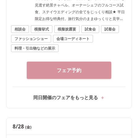
見渡す絶景チャペル、オーナーシェフのフルコース試
食、ステイウエディングの全てをじっくり相談★ 平日
限定お得な特典付。旅行気分のままゆっくりと見学
を！
相談会
模擬挙式
模擬披露宴
試食会
試着会
ファッションショー
会場コーディネート
料理・引出物などの展示
フェア予約
同日開催のフェアをもっと見る
8/28
(金)