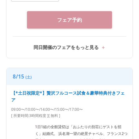
フェア予約
同日開催のフェアをもっと見る
8/15
(土)
【*土日祝限定*】贅沢フルコース試食＆豪華特典付きフェ
ア
09:00〜/10:00〜/14:00〜/15:00〜/17:00〜
[ 所要時間:
3時間程度
]
[ 無料 ]
1日1組の全館貸切は「おふたりの別荘にゲストを招
く」結婚式。 浜名湖一望の絶景チャペル、フランス2つ