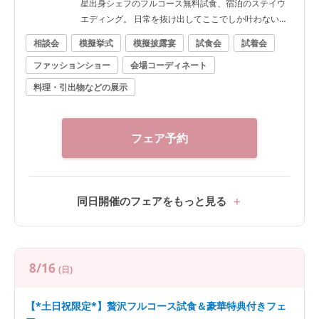
星出身シェフのフルコース無料試食、宿泊のステイウ
エディング。 日常を抜け出してここでしか叶わない一
日を★
相談会
模擬挙式
模擬披露宴
試食会
試着会
ファッションショー
会場コーディネート
料理・引出物などの展示
フェア予約
同日開催のフェアをもっと見る
8/16
(日)
【*土日祝限定*】贅沢フルコース試食＆豪華特典付きフェ