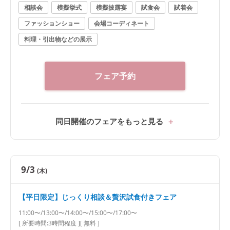
日を★
相談会
模擬挙式
模擬披露宴
試食会
試着会
ファッションショー
会場コーディネート
料理・引出物などの展示
フェア予約
同日開催のフェアをもっと見る
9/3
(木)
【平日限定】じっくり相談＆贅沢試食付きフェア
11:00〜/13:00〜/14:00〜/15:00〜/17:00〜
[ 所要時間:
3時間程度
]
[ 無料 ]