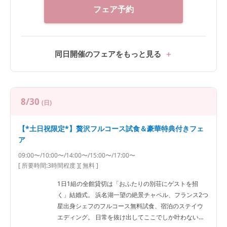
フェア予約
同日開催のフェアをもっと見る
8/30
(日)
【*土日祝限定*】贅沢フルコース試食＆豪華特典付きフェ
ア
09:00〜/10:00〜/14:00〜/15:00〜/17:00〜
[ 所要時間:
3時間程度
]
[ 無料 ]
1日1組の全館貸切は「おふたりの別荘にゲストを招
く」結婚式。 浜名湖一望の絶景チャペル、フランス2つ
星出身シェフのフルコース無料試食、宿泊のステイウ
エディング。 日常を抜け出してここでしか叶わない一