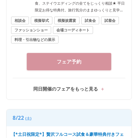
食、ステイウエディングの全てをじっくり相談★ 平日
限定お得な特典付。旅行気分のままゆっくりと見学
を！
相談会
模擬挙式
模擬披露宴
試食会
試着会
ファッションショー
会場コーディネート
料理・引出物などの展示
フェア予約
同日開催のフェアをもっと見る
8/22
(土)
【*土日祝限定*】贅沢フルコース試食＆豪華特典付きフェ