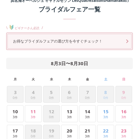
浜名湖オーベルジュ キャトルセゾン LesQuatreSaisonsHamanako
の
ブライダルフェア一覧
\
/
ビギナーさん必読
お得なブライダルフェアの選び方を今すぐチェック！
8月3日
〜
8月30日
月
火
水
木
金
土
日
3
4
5
6
7
8
9
0件
0件
0件
0件
0件
0件
0件
10
11
12
13
14
15
16
3件
3件
0件
3件
3件
3件
3件
17
18
19
20
21
22
23
3件
0件
0件
3件
3件
3件
3件