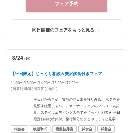
フェア予約
同日開催のフェアをもっと見る
8/24
(月)
【平日限定】じっくり相談＆贅沢試食付きフェア
11:00〜/13:00〜/14:00〜/15:00〜/17:00〜
[ 所要時間:
3時間程度
]
[ 無料 ]
平日だからこそ、貸切の非日常を独り占め。 浜名湖を
見渡す絶景チャペル、オーナーシェフのフルコース試
食、ステイウエディングの全てをじっくり相談★ 平日
限定お得な特典付。旅行気分のままゆっくりと見学
を！
相談会
模擬挙式
模擬披露宴
試食会
試着会