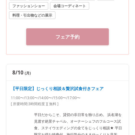
ファッションショー
会場コーディネート
料理・引出物などの展示
フェア予約
8/10
(月)
【平日限定】じっくり相談＆贅沢試食付きフェア
11:00〜/13:00〜/14:00〜/15:00〜/17:00〜
[ 所要時間:
3時間程度
]
[ 無料 ]
平日だからこそ、貸切の非日常を独り占め。 浜名湖を
見渡す絶景チャペル、オーナーシェフのフルコース試
食、ステイウエディングの全てをじっくり相談★ 平日
限定お得な特典付。旅行気分のままゆっくりと見学