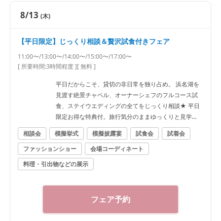
8/13
(木)
【平日限定】じっくり相談＆贅沢試食付きフェア
11:00〜/13:00〜/14:00〜/15:00〜/17:00〜
[ 所要時間:
3時間程度
]
[ 無料 ]
平日だからこそ、貸切の非日常を独り占め。 浜名湖を
見渡す絶景チャペル、オーナーシェフのフルコース試
食、ステイウエディングの全てをじっくり相談★ 平日
限定お得な特典付。旅行気分のままゆっくりと見学
を！
相談会
模擬挙式
模擬披露宴
試食会
試着会
ファッションショー
会場コーディネート
料理・引出物などの展示
フェア予約