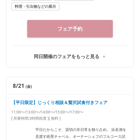
料理・引出物などの展示
フェア予約
同日開催のフェアをもっと見る
8/21
(金)
【平日限定】じっくり相談＆贅沢試食付きフェア
11:00〜/13:00〜/14:00〜/15:00〜/17:00〜
[ 所要時間:
3時間程度
]
[ 無料 ]
平日だからこそ、貸切の非日常を独り占め。 浜名湖を
見渡す絶景チャペル、オーナーシェフのフルコース試