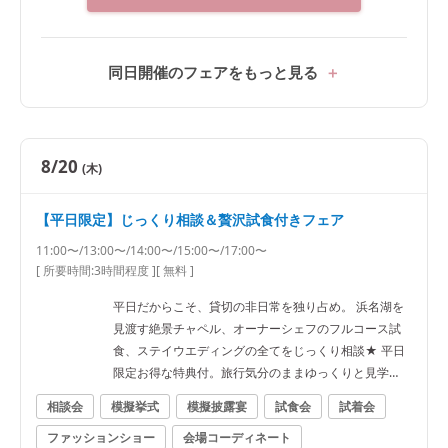
同日開催のフェアをもっと見る
8/20
(木)
【平日限定】じっくり相談＆贅沢試食付きフェア
11:00〜/13:00〜/14:00〜/15:00〜/17:00〜
[ 所要時間:
3時間程度
]
[ 無料 ]
平日だからこそ、貸切の非日常を独り占め。 浜名湖を
見渡す絶景チャペル、オーナーシェフのフルコース試
食、ステイウエディングの全てをじっくり相談★ 平日
限定お得な特典付。旅行気分のままゆっくりと見学
を！
相談会
模擬挙式
模擬披露宴
試食会
試着会
ファッションショー
会場コーディネート