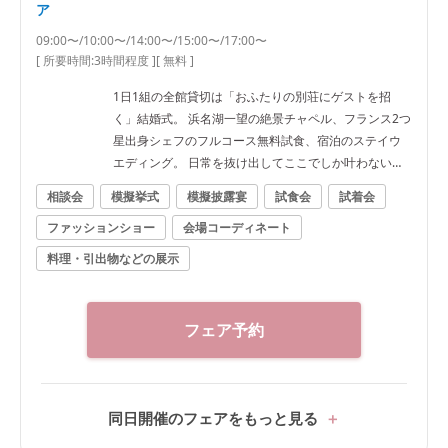
ア
09:00〜/10:00〜/14:00〜/15:00〜/17:00〜
[ 所要時間:
3時間程度
]
[ 無料 ]
1日1組の全館貸切は「おふたりの別荘にゲストを招
く」結婚式。 浜名湖一望の絶景チャペル、フランス2つ
星出身シェフのフルコース無料試食、宿泊のステイウ
エディング。 日常を抜け出してここでしか叶わない一
日を★
相談会
模擬挙式
模擬披露宴
試食会
試着会
ファッションショー
会場コーディネート
料理・引出物などの展示
フェア予約
同日開催のフェアをもっと見る