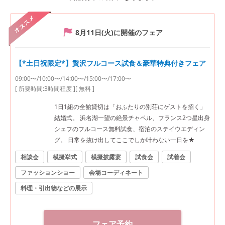
オススメ
8月11日(火)
に開催のフェア
【*土日祝限定*】贅沢フルコース試食＆豪華特典付きフェア
09:00〜/10:00〜/14:00〜/15:00〜/17:00〜
[ 所要時間:
3時間程度
]
[ 無料 ]
1日1組の全館貸切は「おふたりの別荘にゲストを招く」
結婚式。 浜名湖一望の絶景チャペル、フランス2つ星出身
シェフのフルコース無料試食、宿泊のステイウエディン
グ。 日常を抜け出してここでしか叶わない一日を★
相談会
模擬挙式
模擬披露宴
試食会
試着会
ファッションショー
会場コーディネート
料理・引出物などの展示
フェア予約