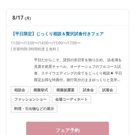
8/17
(月)
【平日限定】じっくり相談＆贅沢試食付きフェア
11:00〜/13:00〜/14:00〜/15:00〜/17:00〜
[ 所要時間:
3時間程度
]
[ 無料 ]
平日だからこそ、貸切の非日常を独り占め。 浜名湖を
見渡す絶景チャペル、オーナーシェフのフルコース試
食、ステイウエディングの全てをじっくり相談★ 平日
限定お得な特典付。旅行気分のままゆっくりと見学
を！
相談会
模擬挙式
模擬披露宴
試食会
試着会
ファッションショー
会場コーディネート
料理・引出物などの展示
フェア予約