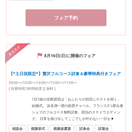
フェア予約
オススメ
8月16日(日)
に開催のフェア
【*土日祝限定*】贅沢フルコース試食＆豪華特典付きフェア
09:00〜/10:00〜/14:00〜/15:00〜/17:00〜
[ 所要時間:
3時間程度
]
[ 無料 ]
1日1組の全館貸切は「おふたりの別荘にゲストを招く」
結婚式。 浜名湖一望の絶景チャペル、フランス2つ星出身
シェフのフルコース無料試食、宿泊のステイウエディン
グ。 日常を抜け出してここでしか叶わない一日を★
相談会
模擬挙式
模擬披露宴
試食会
試着会