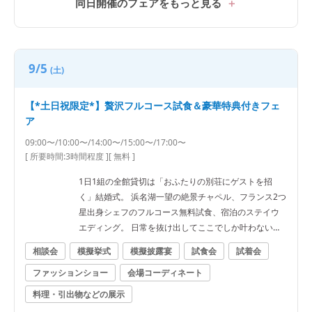
同日開催のフェアをもっと見る
9/5
(土)
【*土日祝限定*】贅沢フルコース試食＆豪華特典付きフェ
ア
09:00〜/10:00〜/14:00〜/15:00〜/17:00〜
[ 所要時間:
3時間程度
]
[ 無料 ]
1日1組の全館貸切は「おふたりの別荘にゲストを招
く」結婚式。 浜名湖一望の絶景チャペル、フランス2つ
星出身シェフのフルコース無料試食、宿泊のステイウ
エディング。 日常を抜け出してここでしか叶わない一
日を★
相談会
模擬挙式
模擬披露宴
試食会
試着会
ファッションショー
会場コーディネート
料理・引出物などの展示