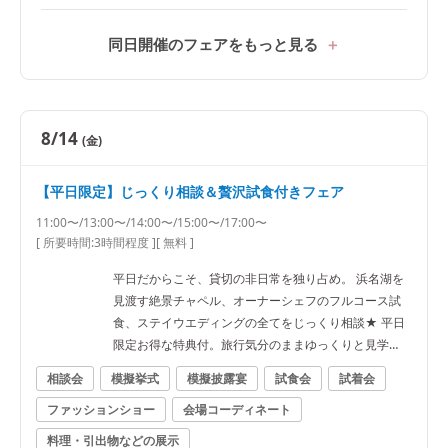
同日開催のフェアをもっと見る
8/14
(金)
【平日限定】じっくり相談＆贅沢試食付きフェア
11:00〜/13:00〜/14:00〜/15:00〜/17:00〜
[ 所要時間:
3時間程度
]
[ 無料 ]
平日だからこそ、貸切の非日常を独り占め。 浜名湖を
見渡す絶景チャペル、オーナーシェフのフルコース試
食、ステイウエディングの全てをじっくり相談★ 平日
限定お得な特典付。旅行気分のままゆっくりと見学
を！
相談会
模擬挙式
模擬披露宴
試食会
試着会
ファッションショー
会場コーディネート
料理・引出物などの展示