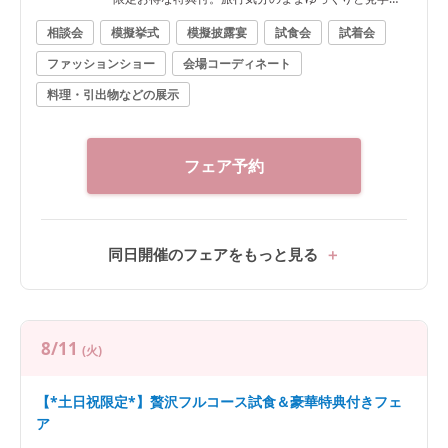
を！
相談会
模擬挙式
模擬披露宴
試食会
試着会
ファッションショー
会場コーディネート
料理・引出物などの展示
フェア予約
同日開催のフェアをもっと見る
8/11
(火)
【*土日祝限定*】贅沢フルコース試食＆豪華特典付きフェ
ア