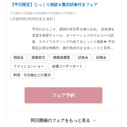
【平日限定】じっくり相談＆贅沢試食付きフェア
11:00〜/13:00〜/14:00〜/15:00〜/17:00〜
[ 所要時間:
3時間程度
]
[ 無料 ]
平日だからこそ、貸切の非日常を独り占め。 浜名湖を
見渡す絶景チャペル、オーナーシェフのフルコース試
食、ステイウエディングの全てをじっくり相談★ 平日
限定お得な特典付。旅行気分のままゆっくりと見学
を！
相談会
模擬挙式
模擬披露宴
試食会
試着会
ファッションショー
会場コーディネート
料理・引出物などの展示
フェア予約
同日開催のフェアをもっと見る