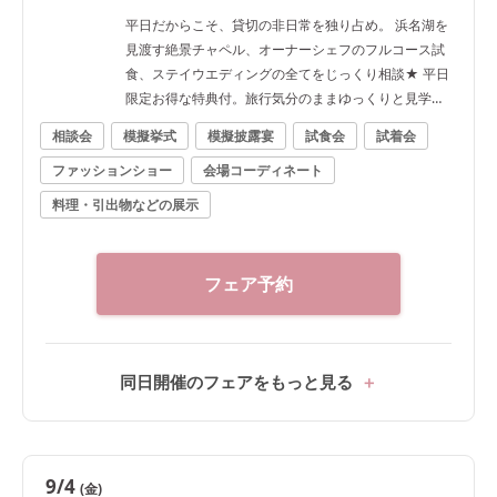
平日だからこそ、貸切の非日常を独り占め。 浜名湖を
見渡す絶景チャペル、オーナーシェフのフルコース試
食、ステイウエディングの全てをじっくり相談★ 平日
限定お得な特典付。旅行気分のままゆっくりと見学
を！
相談会
模擬挙式
模擬披露宴
試食会
試着会
ファッションショー
会場コーディネート
料理・引出物などの展示
フェア予約
同日開催のフェアをもっと見る
9/4
(金)