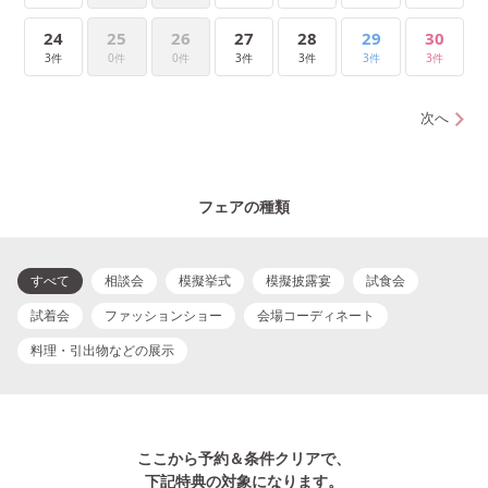
24
25
26
27
28
29
30
3件
0件
0件
3件
3件
3件
3件
次へ
フェアの種類
すべて
相談会
模擬挙式
模擬披露宴
試食会
試着会
ファッションショー
会場コーディネート
料理・引出物などの展示
ここから予約＆条件クリアで、
下記特典の対象になります。