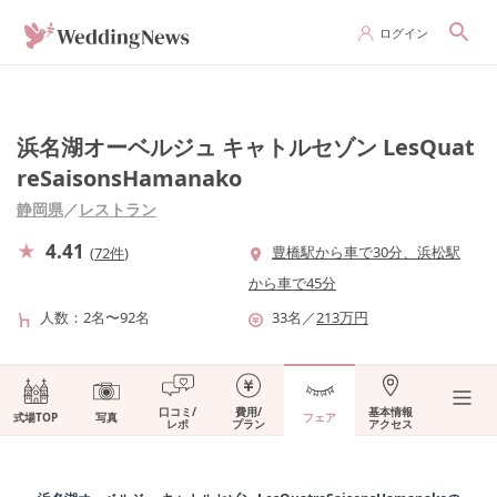
ログイン
浜名湖オーベルジュ キャトルセゾン LesQuat
reSaisonsHamanako
静岡県
／
レストラン
4.41
豊橋駅から車で30分、浜松駅
(
72件
)
から車で45分
人数
2名〜92名
33
名
／
213
万円
口コミ/
費用/
基本情報
式場TOP
写真
フェア
レポ
プラン
アクセス