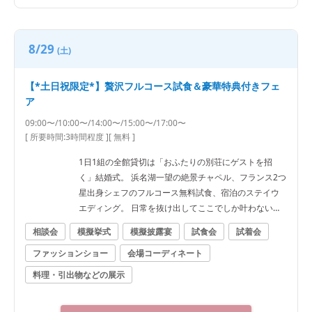
8/29
(土)
【*土日祝限定*】贅沢フルコース試食＆豪華特典付きフェ
ア
09:00〜/10:00〜/14:00〜/15:00〜/17:00〜
[ 所要時間:
3時間程度
]
[ 無料 ]
1日1組の全館貸切は「おふたりの別荘にゲストを招
く」結婚式。 浜名湖一望の絶景チャペル、フランス2つ
星出身シェフのフルコース無料試食、宿泊のステイウ
エディング。 日常を抜け出してここでしか叶わない一
日を★
相談会
模擬挙式
模擬披露宴
試食会
試着会
ファッションショー
会場コーディネート
料理・引出物などの展示