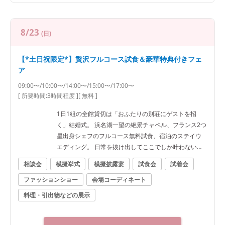
8/23
(日)
【*土日祝限定*】贅沢フルコース試食＆豪華特典付きフェ
ア
09:00〜/10:00〜/14:00〜/15:00〜/17:00〜
[ 所要時間:
3時間程度
]
[ 無料 ]
1日1組の全館貸切は「おふたりの別荘にゲストを招
く」結婚式。 浜名湖一望の絶景チャペル、フランス2つ
星出身シェフのフルコース無料試食、宿泊のステイウ
エディング。 日常を抜け出してここでしか叶わない一
日を★
相談会
模擬挙式
模擬披露宴
試食会
試着会
ファッションショー
会場コーディネート
料理・引出物などの展示