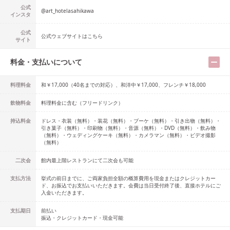
公式
@
art_hotelasahikawa
インスタ
公式
公式ウェブサイトはこちら
サイト
料金・支払いについて
料理料金
和￥17,000（40名までの対応）、和洋中￥17,000、フレンチ￥18,000
飲物料金
料理料金に含む（フリードリンク）
持込料金
ドレス・衣装（無料）・装花（無料）・ブーケ（無料）・引き出物（無料）・
引き菓子（無料）・印刷物（無料）・音源（無料）・DVD（無料）・飲み物
（無料）・ウェディングケーキ（無料）・カメラマン（無料）・ビデオ撮影
（無料）
二次会
館内最上階レストランにて二次会も可能
支払方法
挙式の前日までに、ご両家負担全額の概算費用を現金またはクレジットカー
ド、お振込でお支払いいただきます。会費は当日受付終了後、直接ホテルにご
入金いただきます。
支払期日
前払い
振込・クレジットカード・現金可能