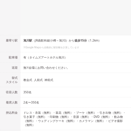
最寄り駅
旭川
駅
（
JR函館本線(小樽～旭川)
）
から
徒歩
15
分
（
1.2
km）
※Google Mapから自動的に駅距離を計算しています
駐車場
有（タイムズアートホテル旭川）
送迎
無※会場にお問い合わせください。
挙式
教会式
人前式
神前式
スタイル
収容人数
350
名
着席人数
2名
〜
350名
持込料金
ドレス・衣装（無料）・装花（無料）・ブーケ（無料）・引き出物（無料）・
引き菓子（無料）・印刷物（無料）・音源（無料）・DVD（無料）・飲み物
（無料）・ウェディングケーキ（無料）・カメラマン（無料）・ビデオ撮影
（無料）