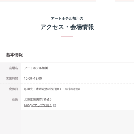
アートホテル旭川
の
アクセス・会場情報
基本情報
会場名
アートホテル旭川
営業時間
10:00~18:00
定休日
毎週火・水曜定休※祝日除く・年末年始休
住所
北海道旭川市7条通6
Googleマップで開く