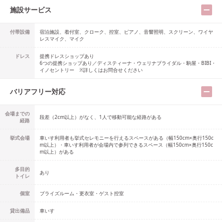
施設サービス
付帯設備
宿泊施設、着付室、クローク、控室、ピアノ、音響照明、スクリーン、ワイヤ
レスマイク、マイク
ドレス
提携ドレスショップ
あり
6つの提携ショップあり／ディスティーナ・ウェリナブライダル・駒屋・BIBI・
イノセントリー ※詳しくはお問合せください
バリアフリー対応
会場までの
段差（2cm以上）がなく、1人で移動可能な経路がある
経路
挙式会場
車いす利用者も挙式セレモニーを行えるスペースがある（幅150cm×奥行150c
m以上）・車いす利用者が会場内で参列できるスペース（幅150cm×奥行150c
m以上）がある
多目的
あり
トイレ
個室
ブライズルーム・更衣室・ゲスト控室
貸出備品
車いす