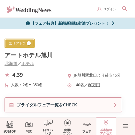
ログイン
【フェア特典】新郎新婦様宿泊プレゼント！
エリア
1
位
アートホテル旭川
北海道
／
ホテル
4.39
JR旭川駅北口より徒歩15分
人数
2名〜350名
140
名
／
80
万円
ブライダルフェア一覧をCHECK
口コミ/
費用/
基本情報
式場TOP
写真
フェア
レポ
プラン
アクセス