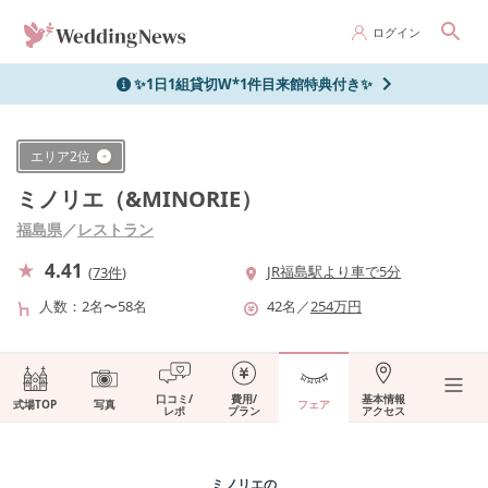
ログイン
✨1日1組貸切W*1件目来館特典付き✨
エリア
2
位
ミノリエ（&MINORIE）
福島県
／
レストラン
4.41
JR福島駅より車で5分
(
73件
)
人数
2名〜58名
42
名
／
254
万円
口コミ/
費用/
基本情報
式場TOP
写真
フェア
レポ
プラン
アクセス
ミノリエ
の