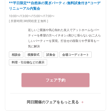
**平日限定**自然体の寛ぎパーティ♪無料試食付き*コーデ
リニューアル内覧会
10:00〜/13:00〜/15:00〜/17:00〜
[ 所要時間:
3時間程度
]
[ 無料 ]
近しいご親族や気心知れた友人でアットホームなパー
ティーを希望の方へイチオシ♪肩ひじ張らないお二人ら
しいパーティーを実現。打合せの段取りや予算等も一
気に解決
相談会
模擬挙式
試食会
会場コーディネート
料理・引出物などの展示
フェア予約
同日開催のフェアをもっと見る