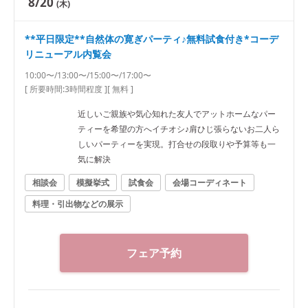
8/20
(木)
**平日限定**自然体の寛ぎパーティ♪無料試食付き*コーデ
リニューアル内覧会
10:00〜/13:00〜/15:00〜/17:00〜
[ 所要時間:
3時間程度
]
[ 無料 ]
近しいご親族や気心知れた友人でアットホームなパー
ティーを希望の方へイチオシ♪肩ひじ張らないお二人ら
しいパーティーを実現。打合せの段取りや予算等も一
気に解決
相談会
模擬挙式
試食会
会場コーディネート
料理・引出物などの展示
フェア予約