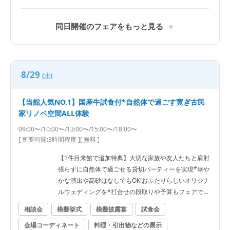
同日開催のフェアをもっと見る
8/29
(土)
【当館人気NO.1】国産牛試食付*自然体で過ごす寛ぎ古民
家リノベ空間ALL体験
09:00〜/10:00〜/13:00〜/15:00〜/18:00〜
[ 所要時間:
3時間程度
]
[ 無料 ]
【1件目来館で追加特典】大切な家族や友人たちと肩肘
張らずに自然体で過ごせる貸切パーティーを実現*華や
かな演出や高砂はなしでもOK!おふたりらしいオリジナ
ルウェディングを*打合せの段取りや予算もフェアで解
決
相談会
模擬挙式
模擬披露宴
試食会
会場コーディネート
料理・引出物などの展示