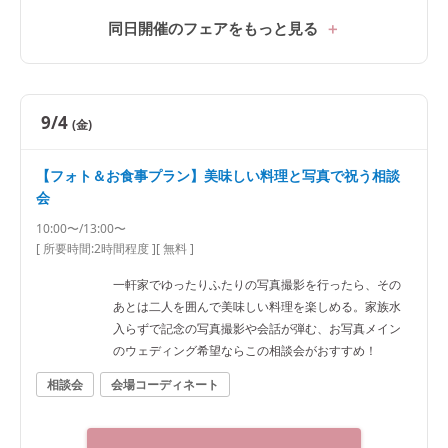
同日開催のフェアをもっと見る
9/4
(金)
【フォト＆お食事プラン】美味しい料理と写真で祝う相談
会
10:00〜/13:00〜
[ 所要時間:
2時間程度
]
[ 無料 ]
一軒家でゆったりふたりの写真撮影を行ったら、その
あとは二人を囲んで美味しい料理を楽しめる。家族水
入らずで記念の写真撮影や会話が弾む、お写真メイン
のウェディング希望ならこの相談会がおすすめ！
相談会
会場コーディネート