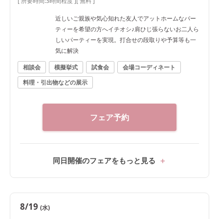
[ 所要時間:
3時間程度
]
[ 無料 ]
近しいご親族や気心知れた友人でアットホームなパー
ティーを希望の方へイチオシ♪肩ひじ張らないお二人ら
しいパーティーを実現。打合せの段取りや予算等も一
気に解決
相談会
模擬挙式
試食会
会場コーディネート
料理・引出物などの展示
フェア予約
同日開催のフェアをもっと見る
8/19
(水)