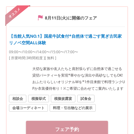
オススメ
8月11日(火)
に開催のフェア
【当館人気NO.1】国産牛試食付*自然体で過ごす寛ぎ古民家
リノベ空間ALL体験
09:00〜/10:00〜/14:00〜/15:00〜/17:00〜
[ 所要時間:
3時間程度
]
[ 無料 ]
大切な家族や友人たちと肩肘張らずに自然体で過ごせる
貸切パーティーを実現*華やかな演出や高砂なしでもOK!
おふたりらしいオリジナルWを*1件目来館で料理ランクU
Pか衣装優待有り！※ご希望に合わせてご案内いたします
相談会
模擬挙式
模擬披露宴
試食会
会場コーディネート
料理・引出物などの展示
フェア予約