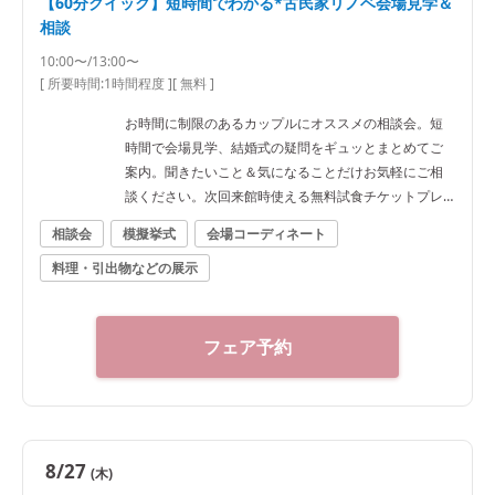
【60分クイック】短時間でわかる*古民家リノベ会場見学＆
相談
10:00〜/13:00〜
[ 所要時間:
1時間程度
]
[ 無料 ]
お時間に制限のあるカップルにオススメの相談会。短
時間で会場見学、結婚式の疑問をギュッとまとめてご
案内。聞きたいこと＆気になることだけお気軽にご相
談ください。次回来館時使える無料試食チケットプレ
ゼント♪
相談会
模擬挙式
会場コーディネート
料理・引出物などの展示
フェア予約
8/27
(木)