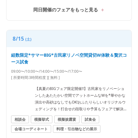
同日開催のフェアをもっと見る
8/15
(土)
組数限定*サマーBIG*古民家リノベ空間貸切W体験＆贅沢コ
ース試食
09:00〜/10:00〜/14:00〜/15:00〜/17:00〜
[ 所要時間:
3時間程度
]
[ 無料 ]
【真夏のBIGフェア限定開催!!】古民家をリノベーショ
ンしたあたたかい空間でアットホームなWを*華やかな
演出や高砂はなしでもOK!おふたりらしいオリジナルウ
ェディングを！打合せの段取りや予算もフェアで解決
◎
相談会
模擬挙式
模擬披露宴
試食会
会場コーディネート
料理・引出物などの展示