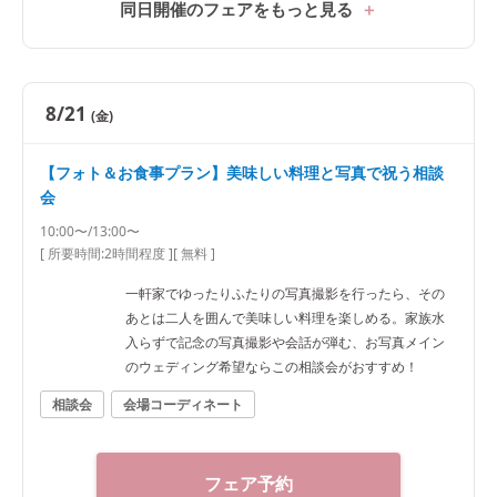
同日開催のフェアをもっと見る
8/21
(金)
【フォト＆お食事プラン】美味しい料理と写真で祝う相談
会
10:00〜/13:00〜
[ 所要時間:
2時間程度
]
[ 無料 ]
一軒家でゆったりふたりの写真撮影を行ったら、その
あとは二人を囲んで美味しい料理を楽しめる。家族水
入らずで記念の写真撮影や会話が弾む、お写真メイン
のウェディング希望ならこの相談会がおすすめ！
相談会
会場コーディネート
フェア予約