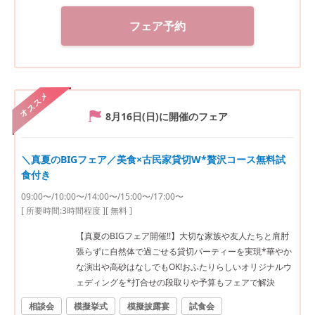
フェア予約
オススメ
8月16日(日)
に開催のフェア
＼真夏のBIGフェア／美食×古民家貸切W*贅沢コース無料試
食付き
09:00〜/10:00〜/14:00〜/15:00〜/17:00〜
[ 所要時間:
3時間程度
]
[ 無料 ]
【真夏のBIGフェア開催!!】大切な家族や友人たちと肩肘
張らずに自然体で過ごせる貸切パーティーを実現*華やか
な演出や高砂はなしでもOK!おふたりらしいオリジナルウ
ェディングを*打合せの段取りや予算もフェアで解決
相談会
模擬挙式
模擬披露宴
試食会