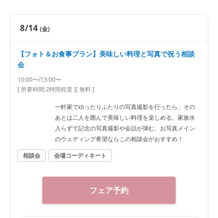
8/14
(金)
【フォト＆お食事プラン】美味しい料理と写真で祝う相談
会
10:00〜/13:00〜
[ 所要時間:
2時間程度
]
[ 無料 ]
一軒家でゆったりふたりの写真撮影を行ったら、その
あとは二人を囲んで美味しい料理を楽しめる。家族水
入らずで記念の写真撮影や会話が弾む、お写真メイン
のウェディング希望ならこの相談会がおすすめ！
相談会
会場コーディネート
フェア予約