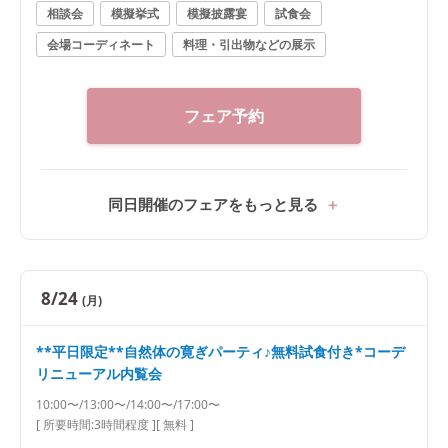
相談会
模擬挙式
模擬披露宴
試食会
会場コーディネート
料理・引出物などの展示
フェア予約
同日開催のフェアをもっと見る
8/24
(月)
**平日限定**自然体の寛ぎパーティ♪無料試食付き*コーデ
リニューアル内覧会
10:00〜/13:00〜/14:00〜/17:00〜
[ 所要時間:
3時間程度
]
[ 無料 ]