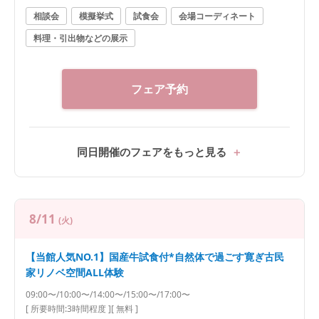
相談会
模擬挙式
試食会
会場コーディネート
料理・引出物などの展示
フェア予約
同日開催のフェアをもっと見る
8/11
(火)
【当館人気NO.1】国産牛試食付*自然体で過ごす寛ぎ古民
家リノベ空間ALL体験
09:00〜/10:00〜/14:00〜/15:00〜/17:00〜
[ 所要時間:
3時間程度
]
[ 無料 ]