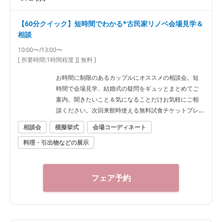
【60分クイック】短時間でわかる*古民家リノベ会場見学＆
相談
10:00〜/13:00〜
[ 所要時間:
1時間程度
]
[ 無料 ]
お時間に制限のあるカップルにオススメの相談会。短
時間で会場見学、結婚式の疑問をギュッとまとめてご
案内。聞きたいこと＆気になることだけお気軽にご相
談ください。次回来館時使える無料試食チケットプレ
ゼント♪
相談会
模擬挙式
会場コーディネート
料理・引出物などの展示
フェア予約