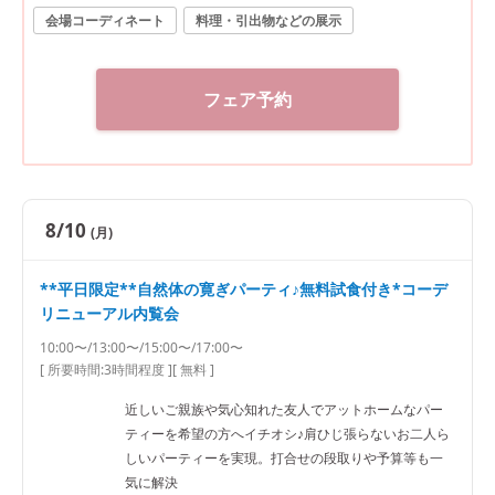
会場コーディネート
料理・引出物などの展示
フェア予約
8/10
(月)
**平日限定**自然体の寛ぎパーティ♪無料試食付き*コーデ
リニューアル内覧会
10:00〜/13:00〜/15:00〜/17:00〜
[ 所要時間:
3時間程度
]
[ 無料 ]
近しいご親族や気心知れた友人でアットホームなパー
ティーを希望の方へイチオシ♪肩ひじ張らないお二人ら
しいパーティーを実現。打合せの段取りや予算等も一
気に解決