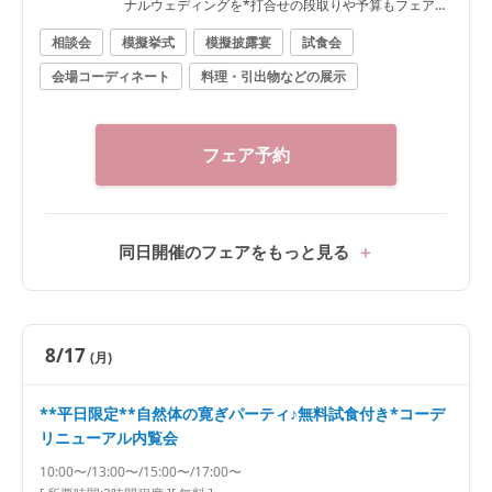
ナルウェディングを*打合せの段取りや予算もフェアで
解決
相談会
模擬挙式
模擬披露宴
試食会
会場コーディネート
料理・引出物などの展示
フェア予約
同日開催のフェアをもっと見る
8/17
(月)
**平日限定**自然体の寛ぎパーティ♪無料試食付き*コーデ
リニューアル内覧会
10:00〜/13:00〜/15:00〜/17:00〜