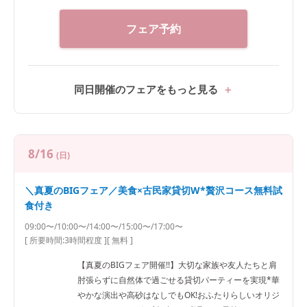
フェア予約
同日開催のフェアをもっと見る
8/16
(日)
＼真夏のBIGフェア／美食×古民家貸切W*贅沢コース無料試
食付き
09:00〜/10:00〜/14:00〜/15:00〜/17:00〜
[ 所要時間:
3時間程度
]
[ 無料 ]
【真夏のBIGフェア開催!!】大切な家族や友人たちと肩
肘張らずに自然体で過ごせる貸切パーティーを実現*華
やかな演出や高砂はなしでもOK!おふたりらしいオリジ