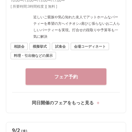
10:00〜/13:00〜/15:00〜/17:00〜
[ 所要時間:
3時間程度
]
[ 無料 ]
近しいご親族や気心知れた友人でアットホームなパー
ティーを希望の方へイチオシ♪肩ひじ張らないお二人ら
しいパーティーを実現。打合せの段取りや予算等も一
気に解決
相談会
模擬挙式
試食会
会場コーディネート
料理・引出物などの展示
フェア予約
同日開催のフェアをもっと見る
9/2
(水)