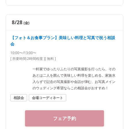
8/28
(金)
【フォト＆お食事プラン】美味しい料理と写真で祝う相談
会
10:00〜/13:00〜
[ 所要時間:
2時間程度
]
[ 無料 ]
一軒家でゆったりふたりの写真撮影を行ったら、その
あとは二人を囲んで美味しい料理を楽しめる。家族水
入らずで記念の写真撮影や会話が弾む、お写真メイン
のウェディング希望ならこの相談会がおすすめ！
相談会
会場コーディネート
フェア予約