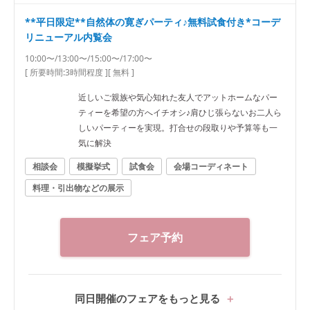
**平日限定**自然体の寛ぎパーティ♪無料試食付き*コーデ
リニューアル内覧会
10:00〜/13:00〜/15:00〜/17:00〜
[ 所要時間:
3時間程度
]
[ 無料 ]
近しいご親族や気心知れた友人でアットホームなパー
ティーを希望の方へイチオシ♪肩ひじ張らないお二人ら
しいパーティーを実現。打合せの段取りや予算等も一
気に解決
相談会
模擬挙式
試食会
会場コーディネート
料理・引出物などの展示
フェア予約
同日開催のフェアをもっと見る