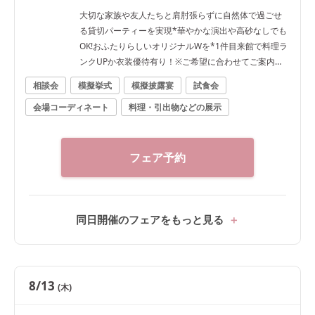
大切な家族や友人たちと肩肘張らずに自然体で過ごせ
る貸切パーティーを実現*華やかな演出や高砂なしでも
OK!おふたりらしいオリジナルWを*1件目来館で料理ラ
ンクUPか衣装優待有り！※ご希望に合わせてご案内い
たします
相談会
模擬挙式
模擬披露宴
試食会
会場コーディネート
料理・引出物などの展示
フェア予約
同日開催のフェアをもっと見る
8/13
(木)