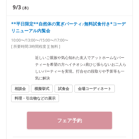
9/3
(木)
**平日限定**自然体の寛ぎパーティ♪無料試食付き*コーデ
リニューアル内覧会
10:00〜/13:00〜/15:00〜/17:00〜
[ 所要時間:
3時間程度
]
[ 無料 ]
近しいご親族や気心知れた友人でアットホームなパー
ティーを希望の方へイチオシ♪肩ひじ張らないお二人ら
しいパーティーを実現。打合せの段取りや予算等も一
気に解決
相談会
模擬挙式
試食会
会場コーディネート
料理・引出物などの展示
フェア予約