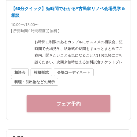
【60分クイック】短時間でわかる*古民家リノベ会場見学＆
相談
10:00〜/13:00〜
[ 所要時間:
1時間程度
]
[ 無料 ]
お時間に制限のあるカップルにオススメの相談会。短
時間で会場見学、結婚式の疑問をギュッとまとめてご
案内。聞きたいこと＆気になることだけお気軽にご相
談ください。次回来館時使える無料試食チケットプレ
ゼント♪
相談会
模擬挙式
会場コーディネート
料理・引出物などの展示
フェア予約