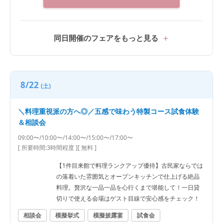
同日開催のフェアをもっと見る
8/22
(土)
＼料理重視派の方へ◎／五感で味わう特製コース試食体験
＆相談会
09:00〜/10:00〜/14:00〜/15:00〜/17:00〜
[ 所要時間:
3時間程度
]
[ 無料 ]
【1件目来館で料理ランクアップ優待】古民家ならでは
の落着いた雰囲気とオープンキッチンで仕上げる絶品
料理。贅沢な一品一品を心行くまで堪能して！一日貸
切りで使える会場はゲスト目線で安心感をチェック！
相談会
模擬挙式
模擬披露宴
試食会