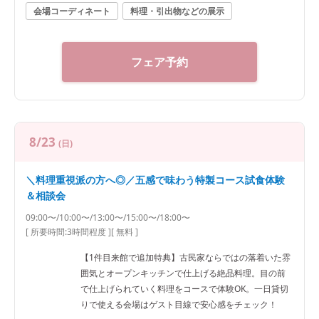
会場コーディネート
料理・引出物などの展示
フェア予約
8/23
(日)
＼料理重視派の方へ◎／五感で味わう特製コース試食体験
＆相談会
09:00〜/10:00〜/13:00〜/15:00〜/18:00〜
[ 所要時間:
3時間程度
]
[ 無料 ]
【1件目来館で追加特典】古民家ならではの落着いた雰
囲気とオープンキッチンで仕上げる絶品料理。目の前
で仕上げられていく料理をコースで体験OK。一日貸切
りで使える会場はゲスト目線で安心感をチェック！