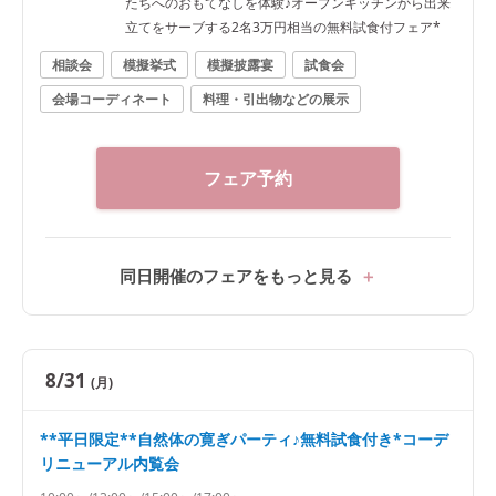
たちへのおもてなしを体験♪オープンキッチンから出来
立てをサーブする2名3万円相当の無料試食付フェア*
相談会
模擬挙式
模擬披露宴
試食会
会場コーディネート
料理・引出物などの展示
フェア予約
同日開催のフェアをもっと見る
8/31
(月)
**平日限定**自然体の寛ぎパーティ♪無料試食付き*コーデ
リニューアル内覧会