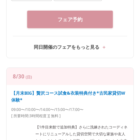
フェア予約
同日開催のフェアをもっと見る
8/30
(日)
【月末BIG】贅沢コース試食&衣装特典付き*古民家貸切W
体験*
09:00〜/10:00〜/14:00〜/15:00〜/17:00〜
[ 所要時間:
3時間程度
]
[ 無料 ]
【1件目来館で追加特典】さらに洗練されたコーディネ
ートにリニューアルした貸切空間で大切な家族や友人