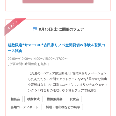
オススメ
8月15日(土)
に開催のフェア
組数限定*サマーBIG*古民家リノベ空間貸切W体験＆贅沢コ
ース試食
09:00〜/10:00〜/14:00〜/15:00〜/17:00〜
[ 所要時間:
3時間程度
]
[ 無料 ]
【真夏のBIGフェア限定開催!!】古民家をリノベーション
したあたたかい空間でアットホームなWを*華やかな演出
や高砂はなしでもOK!おふたりらしいオリジナルウェディ
ングを！打合せの段取りや予算もフェアで解決◎
相談会
模擬挙式
模擬披露宴
試食会
会場コーディネート
料理・引出物などの展示