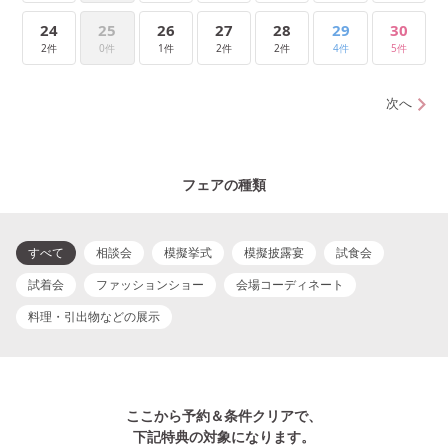
24
25
26
27
28
29
30
2件
0件
1件
2件
2件
4件
5件
次へ
フェアの種類
すべて
相談会
模擬挙式
模擬披露宴
試食会
試着会
ファッションショー
会場コーディネート
料理・引出物などの展示
ここから予約＆条件クリアで、
下記特典の対象になります。