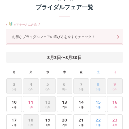
ブライダルフェア一覧
\
/
ビギナーさん必読
お得なブライダルフェアの選び方を今すぐチェック！
8月3日
〜
8月30日
月
火
水
木
金
土
日
3
4
5
6
7
8
9
0件
0件
0件
0件
0件
0件
0件
10
11
12
13
14
15
16
2件
5件
0件
2件
2件
5件
5件
17
18
19
20
21
22
23
2件
0件
1件
2件
2件
1件
4件