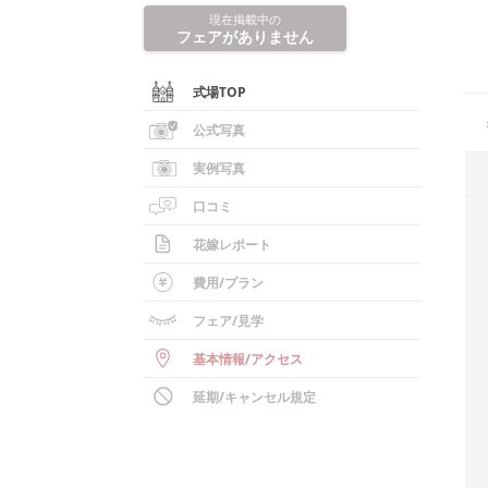
現在掲載中の
フェアがありません
式場TOP
公式写真
実例写真
口コミ
花嫁レポート
費用/
プラン
フェア
/見学
基本情報
/
アクセス
延期/キャンセル規定