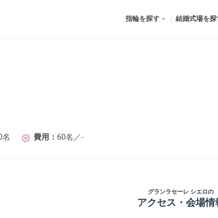
指輪を探す
結婚式場を探
0名
費用
60名
／
-
グランラセーレ シエロ
の
アクセス・会場情