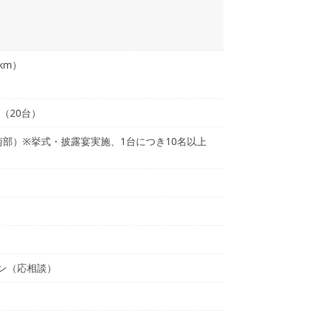
km）
（20台）
部）※挙式・披露宴実施、1台につき10名以上
ン（応相談）