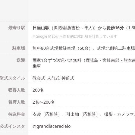
最寄り駅
日当山
駅
（
JR肥薩線(吉松～隼人)
）
から
徒歩
16
分
（
1.3
※Google Mapから自動的に駅距離を計算しています
駐車場
無料80台式場横駐車場（60台）、式場北側第二駐車場
送迎
両家1台ずつ送迎バス無料（鹿児島・宮崎南部・熊本南
乗車
挙式
スタイル
教会式
人前式
神前式
収容人数
200
名
着席人数
2名
〜
200名
持込料金
衣裳（応相談）、引出物（応相談）、撮影・カメラマ
公式
インスタ
@
grandlacerecielo