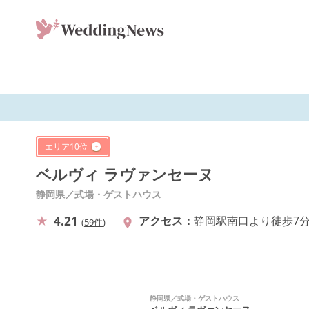
エリア
10
位
ベルヴィ ラヴァンセーヌ
静岡県
／
式場・ゲストハウス
4.21
アクセス
静岡駅南口より徒歩7
(
59件
)
静岡県
／
式場・ゲストハウス