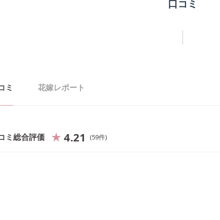
口コミ
コミ
花嫁レポート
4.21
コミ総合評価
59
件