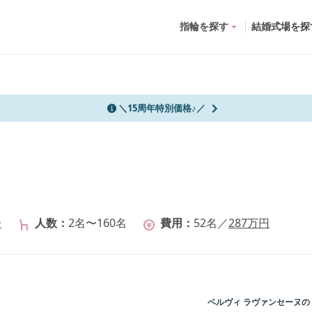
指輪を探す
結婚式場を探
＼15周年特別価格♪／
分
人数
2名〜160名
費用
52
名
／
287
万円
ベルヴィ ラヴァンセーヌ
の