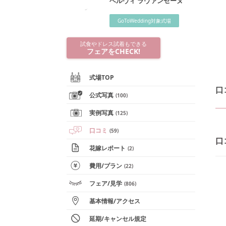
ベルヴィ ラヴァンセーヌ
GoToWedding対象式場
試食やドレス試着もできる
フェアをCHECK!
式場TOP
口
公式写真
(
100
)
実例写真
(
125
)
口コミ
(
59
)
口
花嫁レポート
(
2
)
費用/
プラン
(
22
)
フェア
/見学
(
806
)
基本情報
/
アクセス
延期/キャンセル規定