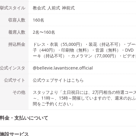
挙式
スタイル
教会式
人前式
神前式
収容人数
160
名
着席人数
2名
〜
160名
持込料金
ドレス・衣装（55,000円）・装花（持込不可）・ブーケ
子（440円）・印刷物（無料）・音源（無料）・DV
ーキ（持込不可）・カメラマン（77,000円）・ビデオ撮
公式
インスタ
@
bellevie.lavantscene.official
公式
サイト
公式ウェブサイトはこちら
その他
スタッフより「土日祝日には、2万円相当の特選コー
～、11時～、15時～開催していますので、週末のお
間をご予約ください」
料金・支払いについて
施設サービス