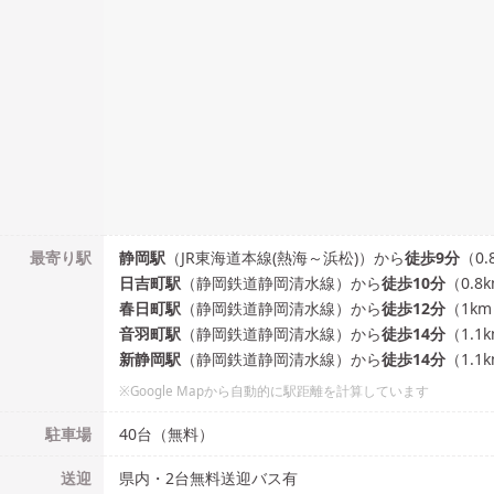
最寄り駅
静岡
駅
（
JR東海道本線(熱海～浜松)
）
から
徒歩
9
分
（
0.
日吉町
駅
（
静岡鉄道静岡清水線
）
から
徒歩
10
分
（
0.8
春日町
駅
（
静岡鉄道静岡清水線
）
から
徒歩
12
分
（
1
k
音羽町
駅
（
静岡鉄道静岡清水線
）
から
徒歩
14
分
（
1.1
新静岡
駅
（
静岡鉄道静岡清水線
）
から
徒歩
14
分
（
1.1
※Google Mapから自動的に駅距離を計算しています
駐車場
40台（無料）
送迎
県内・2台無料送迎バス有