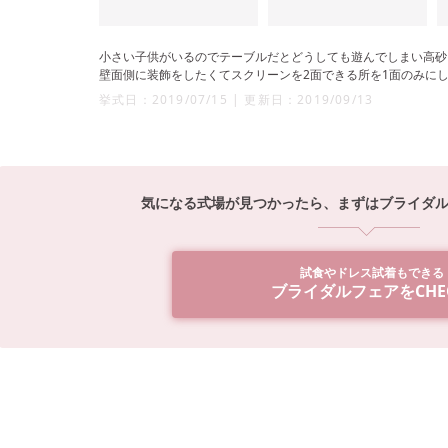
小さい子供がいるのでテーブルだとどうしても遊んでしまい高砂
壁面側に装飾をしたくてスクリーンを2面できる所を1面のみに
挙式日：
2019/07/15
|
更新日：
2019/09/13
気になる式場が見つかったら、
まずはブライダ
試食やドレス試着もできる
ブライダルフェアをCHEC