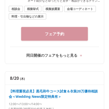
ネート紹介などゆったりと見学・相談ができるチャン
ス♪
相談会
模擬挙式
模擬披露宴
会場コーディネート
料理・引出物などの展示
フェア予約
同日開催のフェアをもっと見る
8/20
(木)
【料理重視必見】黒毛和牛コース試食＆衣装20万優待相談
会＜Wedding News限定特典有＞
12:00〜/13:00〜/14:00〜
[ 所要時間:
2時間30分程度
]
[ 無料 ]