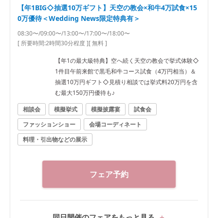
【年1BIG◇抽選10万ギフト】天空の教会×和牛4万試食×15
0万優待＜Wedding News限定特典有＞
08:30〜/09:00〜/13:00〜/17:00〜/18:00〜
[ 所要時間:
2時間30分程度
]
[ 無料 ]
【年1の最大級特典】空へ続く天空の教会で挙式体験◇
1件目午前来館で黒毛和牛コース試食（4万円相当）＆
抽選10万円ギフト◇見積り相談では挙式料20万円を含
む最大150万円優待も♪
相談会
模擬挙式
模擬披露宴
試食会
ファッションショー
会場コーディネート
料理・引出物などの展示
フェア予約
同日開催のフェアをもっと見る