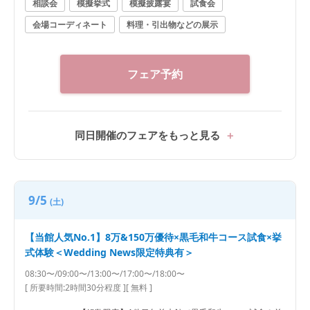
相談会
模擬挙式
模擬披露宴
試食会
会場コーディネート
料理・引出物などの展示
フェア予約
同日開催のフェアをもっと見る
9/5
(土)
【当館人気No.1】8万&150万優待×黒毛和牛コース試食×挙
式体験＜Wedding News限定特典有＞
08:30〜/09:00〜/13:00〜/17:00〜/18:00〜
[ 所要時間:
2時間30分程度
]
[ 無料 ]