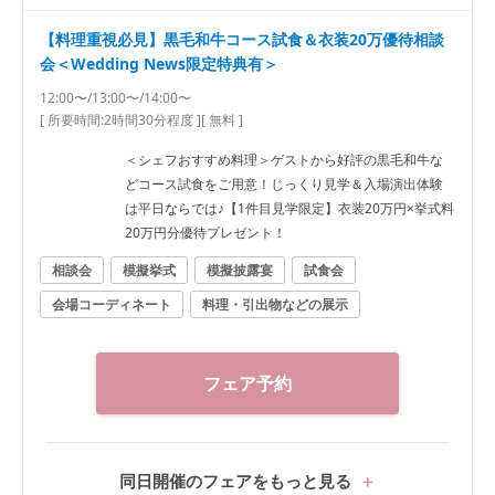
【料理重視必見】黒毛和牛コース試食＆衣装20万優待相談
会＜Wedding News限定特典有＞
12:00〜/13:00〜/14:00〜
[ 所要時間:
2時間30分程度
]
[ 無料 ]
＜シェフおすすめ料理＞ゲストから好評の黒毛和牛な
どコース試食をご用意！じっくり見学＆入場演出体験
は平日ならでは♪【1件目見学限定】衣装20万円×挙式料
20万円分優待プレゼント！
相談会
模擬挙式
模擬披露宴
試食会
会場コーディネート
料理・引出物などの展示
フェア予約
同日開催のフェアをもっと見る