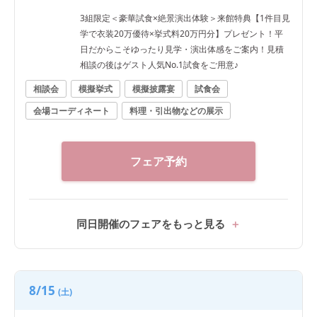
3組限定＜豪華試食×絶景演出体験＞来館特典【1件目見
学で衣装20万優待×挙式料20万円分】プレゼント！平
日だからこそゆったり見学・演出体感をご案内！見積
相談の後はゲスト人気No.1試食をご用意♪
相談会
模擬挙式
模擬披露宴
試食会
会場コーディネート
料理・引出物などの展示
フェア予約
同日開催のフェアをもっと見る
8/15
(土)