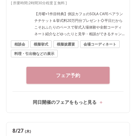
[ 所要時間:
2時間30分程度
]
[ 無料 ]
【月曜×1件目特典】併設カフェのSOLA CAFEペアラン
チチケット＆挙式料20万円分プレゼント◇平日だから
こそおふたりのペースで挙式入場体験や全館コーディ
ネート紹介などゆったりと見学・相談ができるチャン
ス♪
相談会
模擬挙式
模擬披露宴
会場コーディネート
料理・引出物などの展示
フェア予約
同日開催のフェアをもっと見る
8/27
(木)