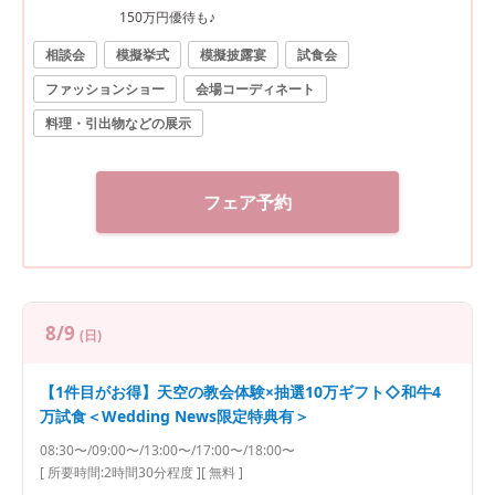
150万円優待も♪
相談会
模擬挙式
模擬披露宴
試食会
ファッションショー
会場コーディネート
料理・引出物などの展示
フェア予約
8/9
(日)
【1件目がお得】天空の教会体験×抽選10万ギフト◇和牛4
万試食＜Wedding News限定特典有＞
08:30〜/09:00〜/13:00〜/17:00〜/18:00〜
[ 所要時間:
2時間30分程度
]
[ 無料 ]