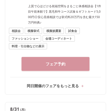
上質で心ほどける祝福空間をまるごと体感相談会【1件
目午前来館で】黒毛和牛コース試食＆ギフトカード5,0
00円◇安心見積相談では挙式料20万円を含む最大150
万円特典♪
相談会
模擬挙式
模擬披露宴
試食会
ファッションショー
会場コーディネート
料理・引出物などの展示
フェア予約
同日開催のフェアをもっと見る
8/31
(月)