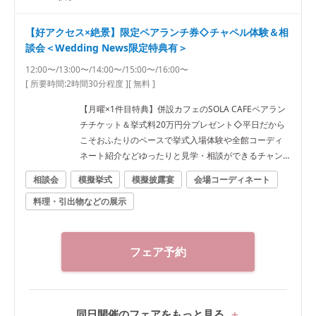
【好アクセス×絶景】限定ペアランチ券◇チャペル体験＆相
談会＜Wedding News限定特典有＞
12:00〜/13:00〜/14:00〜/15:00〜/16:00〜
[ 所要時間:
2時間30分程度
]
[ 無料 ]
【月曜×1件目特典】併設カフェのSOLA CAFEペアラン
チチケット＆挙式料20万円分プレゼント◇平日だから
こそおふたりのペースで挙式入場体験や全館コーディ
ネート紹介などゆったりと見学・相談ができるチャン
ス♪
相談会
模擬挙式
模擬披露宴
会場コーディネート
料理・引出物などの展示
フェア予約
同日開催のフェアをもっと見る