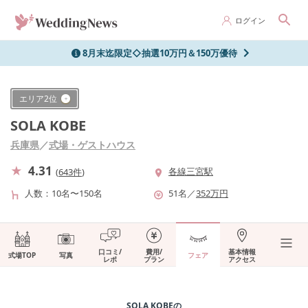
ログイン
8月末迄限定◇抽選10万円＆150万優待
エリア
2
位
SOLA KOBE
兵庫県
／
式場・ゲストハウス
4.31
各線三宮駅
(
643件
)
人数
10名〜150名
51
名
／
352
万円
口コミ/
費用/
基本情報
式場TOP
写真
フェア
レポ
プラン
アクセス
SOLA KOBE
の