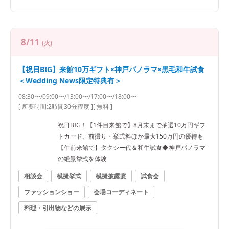
8/11
(火)
【祝日BIG】来館10万ギフト×神戸パノラマ×黒毛和牛試食
＜Wedding News限定特典有＞
08:30〜/09:00〜/13:00〜/17:00〜/18:00〜
[ 所要時間:
2時間30分程度
]
[ 無料 ]
祝日BIG！【1件目来館で】8月末まで抽選10万円ギフ
トカード、前撮り・挙式料ほか最大150万円の優待も
【午前来館で】タクシー代＆和牛試食◆神戸パノラマ
の絶景挙式を体験
相談会
模擬挙式
模擬披露宴
試食会
ファッションショー
会場コーディネート
料理・引出物などの展示