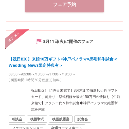
フェア予約
オススメ
8月11日(火)
に開催のフェア
【祝日BIG】来館10万ギフト×神戸パノラマ×黒毛和牛試食＜
Wedding News限定特典有＞
08:30〜/09:00〜/13:00〜/17:00〜/18:00〜
[ 所要時間:
2時間30分程度
]
[ 無料 ]
祝日BIG！【1件目来館で】8月末まで抽選10万円ギフト
カード、前撮り・挙式料ほか最大150万円の優待も【午前
来館で】タクシー代＆和牛試食◆神戸パノラマの絶景挙
式を体験
相談会
模擬挙式
模擬披露宴
試食会
ファッションショー
会場コーディネート