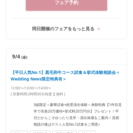
フェア予約
同日開催のフェアをもっと見る
9/4
(金)
【平日人気No.1】黒毛和牛コース試食＆挙式体験相談会＜
Wedding News限定特典有＞
12:00〜/13:00〜/14:00〜
[ 所要時間:
2時間30分程度
]
[ 無料 ]
3組限定＜豪華試食×絶景演出体験＞来館特典【1件目見
学で衣装20万優待×挙式料20万円分】プレゼント！平
日だからこそゆったり見学・演出体感をご案内！見積
相談の後はゲスト人気No.1試食をご用意♪