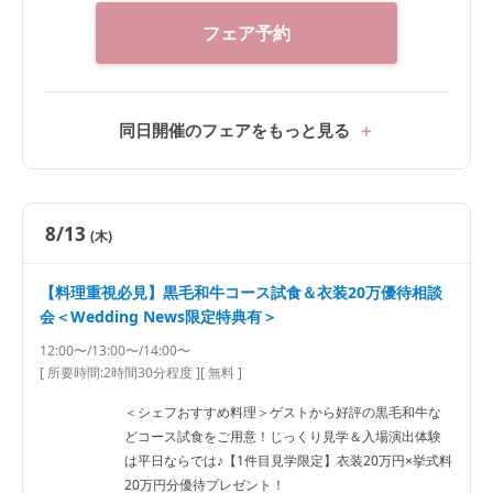
フェア予約
同日開催のフェアをもっと見る
8/13
(木)
【料理重視必見】黒毛和牛コース試食＆衣装20万優待相談
会＜Wedding News限定特典有＞
12:00〜/13:00〜/14:00〜
[ 所要時間:
2時間30分程度
]
[ 無料 ]
＜シェフおすすめ料理＞ゲストから好評の黒毛和牛な
どコース試食をご用意！じっくり見学＆入場演出体験
は平日ならでは♪【1件目見学限定】衣装20万円×挙式料
20万円分優待プレゼント！