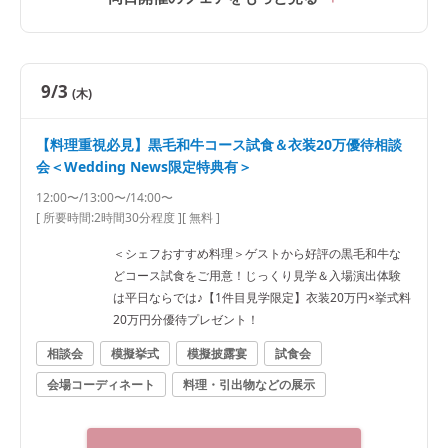
9/3
(木)
【料理重視必見】黒毛和牛コース試食＆衣装20万優待相談
会＜Wedding News限定特典有＞
12:00〜/13:00〜/14:00〜
[ 所要時間:
2時間30分程度
]
[ 無料 ]
＜シェフおすすめ料理＞ゲストから好評の黒毛和牛な
どコース試食をご用意！じっくり見学＆入場演出体験
は平日ならでは♪【1件目見学限定】衣装20万円×挙式料
20万円分優待プレゼント！
相談会
模擬挙式
模擬披露宴
試食会
会場コーディネート
料理・引出物などの展示