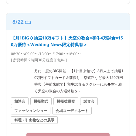
8/22
(土)
【月1BIG◇抽選10万ギフト】天空の教会×和牛4万試食×15
0万優待＜Wedding News限定特典有＞
08:30〜/09:00〜/13:00〜/17:00〜/18:00〜
[ 所要時間:
2時間30分程度
]
[ 無料 ]
月に一度のBIG開催！【1件目来館で】8月末まで抽選1
0万円ギフトカード＆前撮り・挙式料など最大150万円
特典【午前来館で】和牛試食＆タクシー代も◆空へ続
く天空の教会の入場体験を♪
相談会
模擬挙式
模擬披露宴
試食会
ファッションショー
会場コーディネート
料理・引出物などの展示