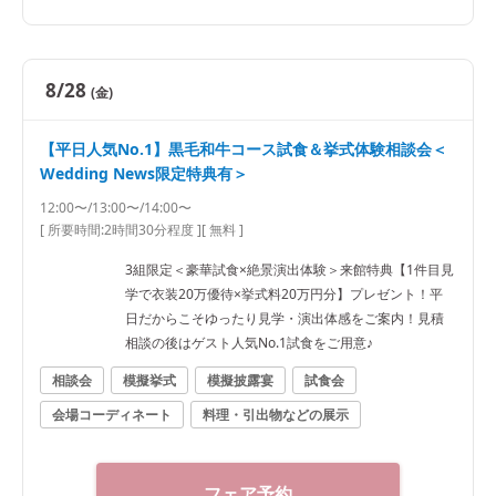
8/28
(金)
【平日人気No.1】黒毛和牛コース試食＆挙式体験相談会＜
Wedding News限定特典有＞
12:00〜/13:00〜/14:00〜
[ 所要時間:
2時間30分程度
]
[ 無料 ]
3組限定＜豪華試食×絶景演出体験＞来館特典【1件目見
学で衣装20万優待×挙式料20万円分】プレゼント！平
日だからこそゆったり見学・演出体感をご案内！見積
相談の後はゲスト人気No.1試食をご用意♪
相談会
模擬挙式
模擬披露宴
試食会
会場コーディネート
料理・引出物などの展示
フェア予約