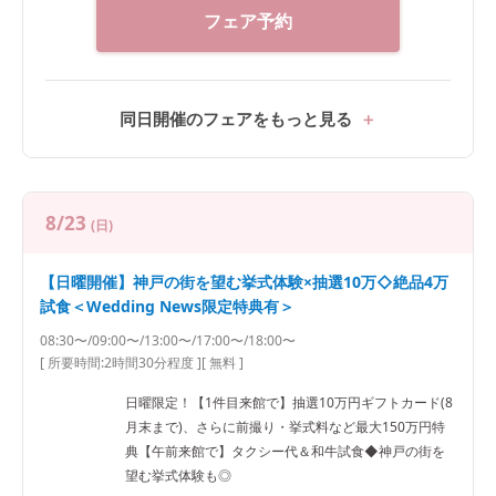
フェア予約
同日開催のフェアをもっと見る
8/23
(日)
【日曜開催】神戸の街を望む挙式体験×抽選10万◇絶品4万
試食＜Wedding News限定特典有＞
08:30〜/09:00〜/13:00〜/17:00〜/18:00〜
[ 所要時間:
2時間30分程度
]
[ 無料 ]
日曜限定！【1件目来館で】抽選10万円ギフトカード(8
月末まで)、さらに前撮り・挙式料など最大150万円特
典【午前来館で】タクシー代＆和牛試食◆神戸の街を
望む挙式体験も◎