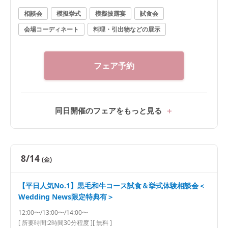
相談会
模擬挙式
模擬披露宴
試食会
会場コーディネート
料理・引出物などの展示
フェア予約
同日開催のフェアをもっと見る
8/14
(金)
【平日人気No.1】黒毛和牛コース試食＆挙式体験相談会＜
Wedding News限定特典有＞
12:00〜/13:00〜/14:00〜
[ 所要時間:
2時間30分程度
]
[ 無料 ]