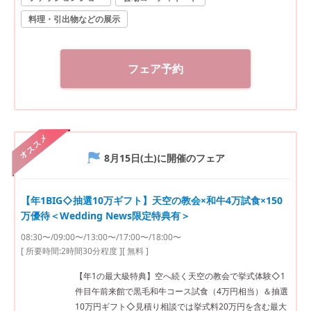
料理・引出物などの展示
フェア予約
オススメ
8月15日(土)
に開催のフェア
【年1BIG◇抽選10万ギフト】天空の教会×和牛4万試食×150
万優待＜Wedding News限定特典有＞
08:30〜/09:00〜/13:00〜/17:00〜/18:00〜
[ 所要時間:
2時間30分程度
]
[ 無料 ]
【年1の最大級特典】空へ続く天空の教会で挙式体験◇1
件目午前来館で黒毛和牛コース試食（4万円相当）＆抽選
10万円ギフト◇見積り相談では挙式料20万円を含む最大