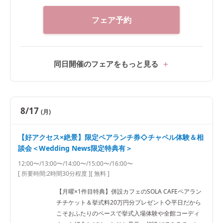
フェア予約
同日開催のフェアをもっと見る
8/17
(月)
【好アクセス×絶景】限定ペアランチ券◇チャペル体験＆相
談会＜Wedding News限定特典有＞
12:00〜/13:00〜/14:00〜/15:00〜/16:00〜
[ 所要時間:
2時間30分程度
]
[ 無料 ]
【月曜×1件目特典】併設カフェのSOLA CAFEペアラン
チチケット＆挙式料20万円分プレゼント◇平日だから
こそおふたりのペースで挙式入場体験や全館コーディ