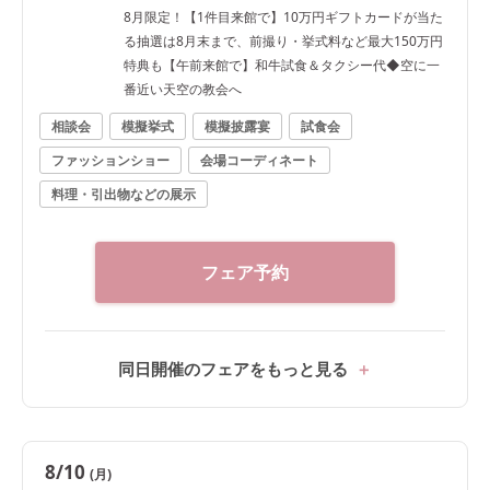
8月限定！【1件目来館で】10万円ギフトカードが当た
る抽選は8月末まで、前撮り・挙式料など最大150万円
特典も【午前来館で】和牛試食＆タクシー代◆空に一
番近い天空の教会へ
相談会
模擬挙式
模擬披露宴
試食会
ファッションショー
会場コーディネート
料理・引出物などの展示
フェア予約
同日開催のフェアをもっと見る
8/10
(月)