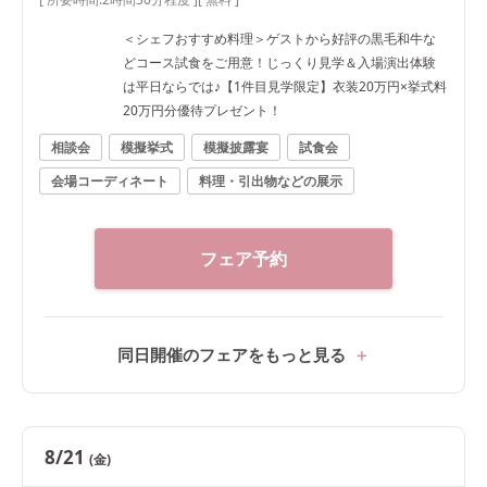
＜シェフおすすめ料理＞ゲストから好評の黒毛和牛な
どコース試食をご用意！じっくり見学＆入場演出体験
は平日ならでは♪【1件目見学限定】衣装20万円×挙式料
20万円分優待プレゼント！
相談会
模擬挙式
模擬披露宴
試食会
会場コーディネート
料理・引出物などの展示
フェア予約
同日開催のフェアをもっと見る
8/21
(金)