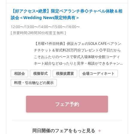
【好アクセス×絶景】限定ペアランチ券◇チャペル体験＆相
談会＜Wedding News限定特典有＞
12:00〜/13:00〜/14:00〜/15:00〜/16:00〜
[ 所要時間:
2時間30分程度
]
[ 無料 ]
【月曜×1件目特典】併設カフェのSOLA CAFEペアラン
チチケット＆挙式料20万円分プレゼント◇平日だから
こそおふたりのペースで挙式入場体験や全館コーディ
ネート紹介などゆったりと見学・相談ができるチャン
ス♪
相談会
模擬挙式
模擬披露宴
会場コーディネート
料理・引出物などの展示
フェア予約
同日開催のフェアをもっと見る