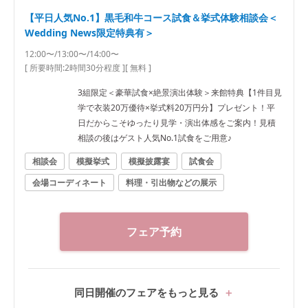
【平日人気No.1】黒毛和牛コース試食＆挙式体験相談会＜
Wedding News限定特典有＞
12:00〜/13:00〜/14:00〜
[ 所要時間:
2時間30分程度
]
[ 無料 ]
3組限定＜豪華試食×絶景演出体験＞来館特典【1件目見
学で衣装20万優待×挙式料20万円分】プレゼント！平
日だからこそゆったり見学・演出体感をご案内！見積
相談の後はゲスト人気No.1試食をご用意♪
相談会
模擬挙式
模擬披露宴
試食会
会場コーディネート
料理・引出物などの展示
フェア予約
同日開催のフェアをもっと見る