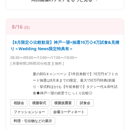
8/16
(日)
【8月限定◇比較歓迎】神戸一望×抽選10万◇4万試食&見積
り＜Wedding News限定特典有＞
08:30〜/09:00〜/13:00〜/17:00〜/18:00〜
[ 所要時間:
2時間30分程度
]
[ 無料 ]
夏のBIGキャンペーン【1件目来館で】10万円ギフトカ
ード抽選は8月末までの限定、最大150万円特典(前撮
り・挙式料ほか)も【午前来館で】タクシー代＆和牛試
食◆神戸一望の絶景でじっくり比較◎
相談会
模擬挙式
模擬披露宴
試食会
ファッションショー
会場コーディネート
料理・引出物などの展示