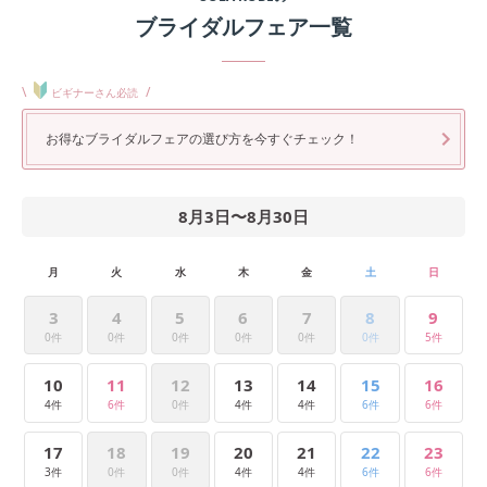
ブライダルフェア一覧
\
/
ビギナーさん必読
お得なブライダルフェアの選び方を今すぐチェック！
8月3日
〜
8月30日
月
火
水
木
金
土
日
3
4
5
6
7
8
9
0件
0件
0件
0件
0件
0件
5件
10
11
12
13
14
15
16
4件
6件
0件
4件
4件
6件
6件
17
18
19
20
21
22
23
3件
0件
0件
4件
4件
6件
6件