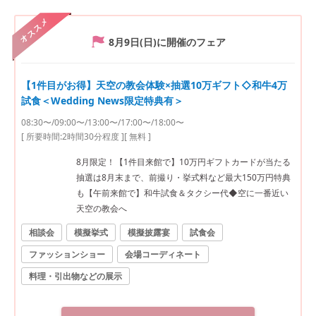
オススメ
8月9日(日)
に開催のフェア
【1件目がお得】天空の教会体験×抽選10万ギフト◇和牛4万
試食＜Wedding News限定特典有＞
08:30〜/09:00〜/13:00〜/17:00〜/18:00〜
[ 所要時間:
2時間30分程度
]
[ 無料 ]
8月限定！【1件目来館で】10万円ギフトカードが当たる
抽選は8月末まで、前撮り・挙式料など最大150万円特典
も【午前来館で】和牛試食＆タクシー代◆空に一番近い
天空の教会へ
相談会
模擬挙式
模擬披露宴
試食会
ファッションショー
会場コーディネート
料理・引出物などの展示