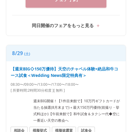
同日開催のフェアをもっと見る
8/29
(土)
【週末BIG◇150万優待】天空のチャペル体験×絶品和牛コ
ース試食＜Wedding News限定特典有＞
08:30〜/09:00〜/13:00〜/17:00〜/18:00〜
[ 所要時間:
2時間30分程度
]
[ 無料 ]
週末BIG開催！【1件目来館で】10万円ギフトカードが
当たる抽選(8月末まで)＋最大150万円優待(前撮り・挙
式料ほか)【午前来館で】和牛試食＆タクシー代◆空に
一番近い天空の教会へ
相談会
模擬挙式
模擬披露宴
試食会