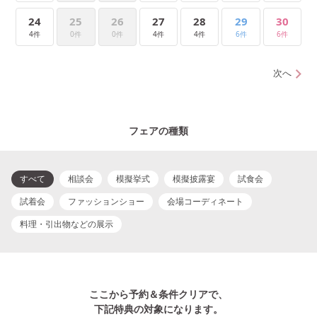
24
25
26
27
28
29
30
4件
0件
0件
4件
4件
6件
6件
次へ
フェアの種類
すべて
相談会
模擬挙式
模擬披露宴
試食会
試着会
ファッションショー
会場コーディネート
料理・引出物などの展示
ここから予約＆条件クリアで、
下記特典の対象になります。