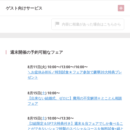
ゲスト向けサービス
内容に相違があった場合はこちらから
週末開催の予約可能なフェア
8月11日
(
火
)
10:00〜/13:00〜/16:00〜
＼お盆休みBIG／特別試食★フェア参加で豪華20大特典プレ
ゼント
8月15日
(
土
)
10:00〜
【出来ない結婚式、ゼロに】費用の不安解消☆とことん相談
フェア
8月15日
(
土
)
10:00〜/13:30〜
【2組限定＆SP7大特典付き】週末＆当フェアでしか食べるこ
とができないシェフ特製のスペシャルコースを無料試食×緑と