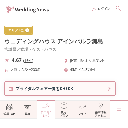
ログイン
エリア
1
位
ウェディングハウス アインパルラ浦島
宮城県
／
式場・ゲストハウス
4.67
JR古川駅より車で5分
(
16件
)
人数
2名〜200名
45
名
／
243
万円
ブライダルフェア一覧をCHECK
口コミ/
費用/
基本情報
式場TOP
写真
フェア
レポ
プラン
アクセス