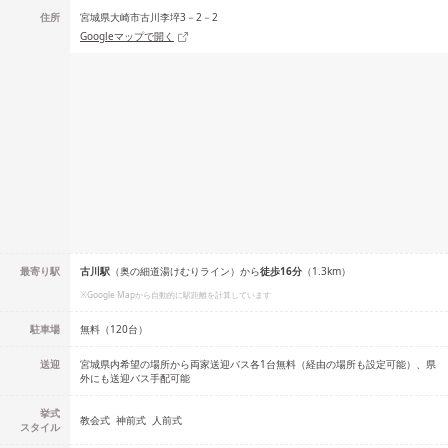
住所
宮城県大崎市古川李埣3－2－2
Googleマップで開く
最寄り駅
古川
駅
（
奥の細道湯けむりライン
）
から
徒歩
16
分
（
1.3
km）
※Google Mapから自動的に駅距離を計算しています
駐車場
無料（120台）
送迎
宮城県内希望の場所から両家送迎バス各1台無料（経由の場所も設定可能）、県
外にも送迎バス手配可能
挙式
教会式
神前式
人前式
スタイル