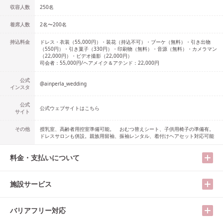
収容人数
250
名
着席人数
2名
〜
200名
持込料金
ドレス・衣装（55,000円）・装花（持込不可）・ブーケ（無料）・引き出物
（550円）・引き菓子（330円）・印刷物（無料）・音源（無料）・カメラマン
（22,000円）・ビデオ撮影（22,000円）
司会者：55,000円/ヘアメイク＆アテンド：22,000円
公式
@
ainperla_wedding
インスタ
公式
公式ウェブサイトはこちら
サイト
その他
授乳室、高齢者用控室準備可能。 おむつ替えシート、子供用椅子の準備有。
ドレスサロンも併設。親族用留袖、振袖レンタル、着付けヘアセット対応可能
料金・支払いについて
施設サービス
バリアフリー対応