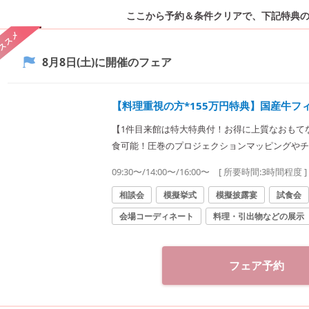
ここから予約＆条件クリアで、
下記特典
ススメ
8月8日(土)
に開催のフェア
【料理重視の方*155万円特典】国産牛フ
【1件目来館は特大特典付！お得に上質なおもて
食可能！圧巻のプロジェクションマッピングやチ
ぜひご参加ください！
09:30〜/14:00〜/16:00〜
[ 所要時間:
3時間程度
]
相談会
模擬挙式
模擬披露宴
試食会
会場コーディネート
料理・引出物などの展示
フェア予約