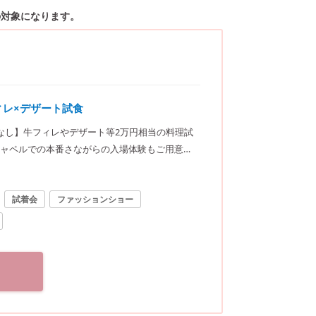
の対象になります。
ィレ×デザート試食
なし】牛フィレやデザート等2万円相当の料理試
ャペルでの本番さながらの入場体験もご用意！
試着会
ファッションショー