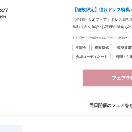
【組数限定】憧れドレス特典
8/7
(金)
【金曜日限定フェア】ドレス重視派
ル独り占め体験♪お料理の試食も
気の充実フェア！
10:30〜/12:00〜/14:00〜/16:00〜
相談会
模擬挙式
模擬披露
会場コーディネート
料理・引
フェア予
同日開催のフェアを