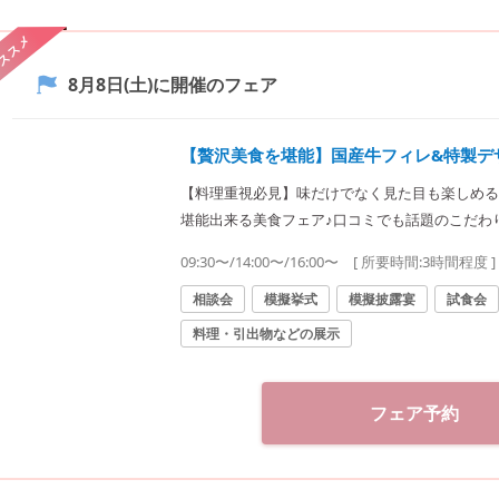
ススメ
8月8日(土)
に開催のフェア
【贅沢美食を堪能】国産牛フィレ&特製デ
【料理重視必見】味だけでなく見た目も楽しめる
堪能出来る美食フェア♪口コミでも話題のこだわ
楽しみいただけます。
09:30〜/14:00〜/16:00〜
[ 所要時間:
3時間程度
]
相談会
模擬挙式
模擬披露宴
試食会
料理・引出物などの展示
フェア予約