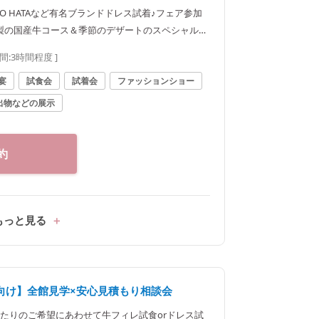
KO HATAなど有名ブランドドレス試着♪フェア参加
製の国産牛コース＆季節のデザートのスペシャルコ
間:
3時間程度
]
宴
試食会
試着会
ファッションショー
出物などの展示
約
もっと見る
向け】全館見学×安心見積もり相談会
たりのご希望にあわせて牛フィレ試食orドレス試