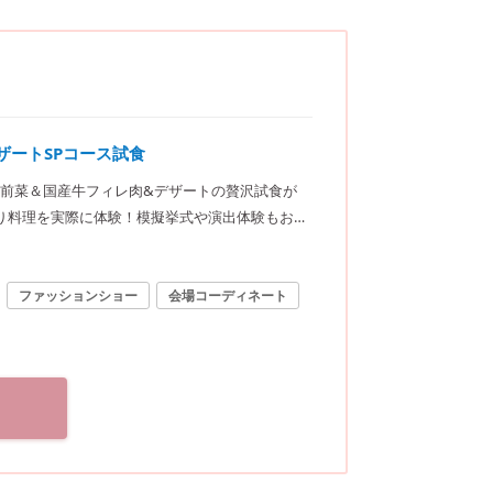
ザートSPコース試食
前菜＆国産牛フィレ肉&デザートの贅沢試食が
り料理を実際に体験！模擬挙式や演出体験もお
ファッションショー
会場コーディネート