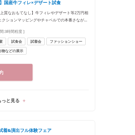
典】国産牛フィレ×デザート試食
に上質なおもてなし】牛フィレやデザート等2万円相
ェクションマッピングやチャペルでの本番さながら
ください！
間:
3時間程度
]
宴
試食会
試着会
ファッションショー
出物などの展示
約
もっと見る
試着&演出フル体験フェア