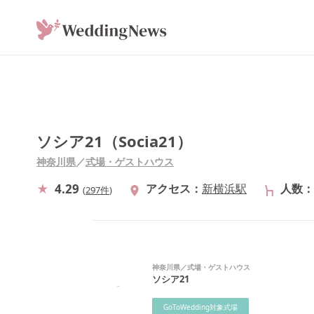
ソシア21（Socia21）
神奈川県
／
式場・ゲストハウス
4.29
アクセス
新横浜駅
人数
(
297件
)
神奈川県
／
式場・ゲストハウス
ソシア21
GoToWedding対象式場