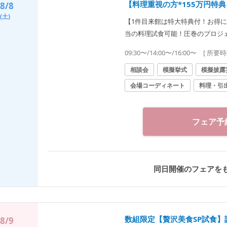
【料理重視の方*155万円特
8/8
(土)
【1件目来館は特大特典付！お得
当の料理試食可能！圧巻のプロジ
の入場体験もご用意！ぜひご参加
09:30〜/14:00〜/16:00〜
[ 所要時
相談会
模擬挙式
模擬披露
会場コーディネート
料理・引
フェア予
同日開催のフェアを
数組限定【贅沢美食SP試食】
8/9