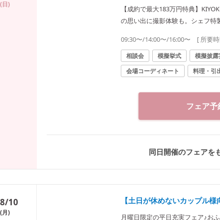
(日)
【成約で最大183万円特典】KIYO
の思い出に撮影体験も。シェフ特
ースも体感※試食は人数限定
09:30〜/14:00〜/16:00〜
[ 所要時
相談会
模擬挙式
模擬披露
会場コーディネート
料理・引
フェア予
同日開催のフェアを
【土日が休めないカップル様
8/10
(月)
月曜日限定の平日充実フェア♪おふ