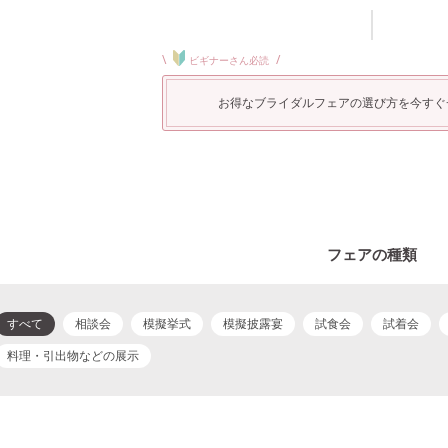
\
/
ビギナーさん必読
お得なブライダルフェアの選び方を今すぐ
フェアの種類
すべて
相談会
模擬挙式
模擬披露宴
試食会
試着会
料理・引出物などの展示