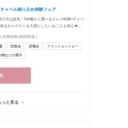
♪チャペル独り占め体験フェア
の方は必見！500着から選べるドレス特典×チャペ
出来るからゲストを大切にしたいお二人も安心★人
[ 所要時間:
3時間程度
]
宴
試食会
試着会
ファッションショー
出物などの展示
約
もっと見る