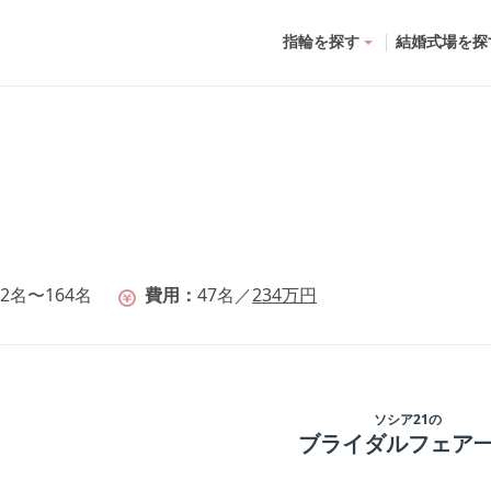
指輪を探す
結婚式場を探
2名〜164名
費用
47
名
／
234
万円
ソシア21
の
ブライダルフェア