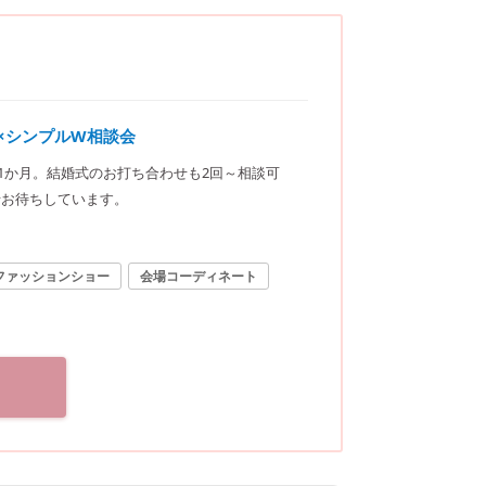
×シンプルW相談会
1か月。結婚式のお打ち合わせも2回～相談可
せお待ちしています。
ファッションショー
会場コーディネート