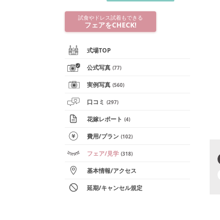
試食やドレス試着もできる
フェアをCHECK!
式場TOP
公式写真
(
77
)
実例写真
(
560
)
口コミ
(
297
)
花嫁レポート
(
4
)
費用/
プラン
(
102
)
フェア
/見学
(
318
)
基本情報
/
アクセス
延期/キャンセル規定