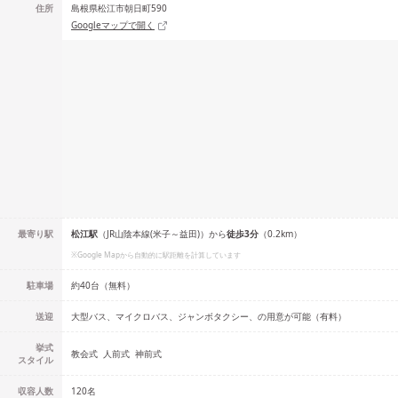
住所
島根県松江市朝日町590
Googleマップで開く
最寄り駅
松江
駅
（
JR山陰本線(米子～益田)
）
から
徒歩
3
分
（
0.2
km）
※Google Mapから自動的に駅距離を計算しています
駐車場
約40台（無料）
送迎
大型バス、マイクロバス、ジャンボタクシー、の用意が可能（有料）
挙式
教会式
人前式
神前式
スタイル
収容人数
120
名