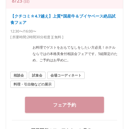
8/23
(日)
【クチコミ☆4.7越え】上質*国産牛＆ブイヤベース絶品試
食フェア
12:30〜/16:00〜
[ 所要時間:
2時間30分程度
]
[ 無料 ]
お料理でゲストをおもてなしをしたい方必見！ホテル
ならではの本格美食付相談会フェアです。5組限定のた
め、ご予約はお早めに。
相談会
試食会
会場コーディネート
料理・引出物などの展示
フェア予約