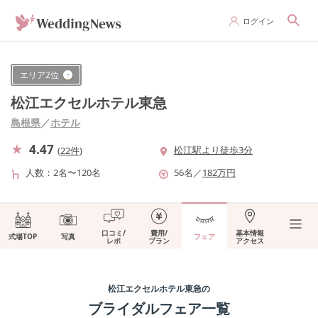
ログイン
エリア
2
位
松江エクセルホテル東急
島根県
／
ホテル
4.47
松江駅より徒歩3分
(
22件
)
人数
2名〜120名
56
名
／
182
万円
口コミ/
費用/
基本情報
式場TOP
写真
フェア
レポ
プラン
アクセス
松江エクセルホテル東急
の
ブライダルフェア一覧