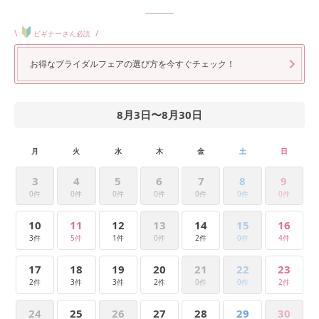
\
/
ビギナーさん必読
お得なブライダルフェアの選び方を今すぐチェック！
8月3日
〜
8月30日
月
火
水
木
金
土
日
3
4
5
6
7
8
9
0件
0件
0件
0件
0件
0件
0件
10
11
12
13
14
15
16
3件
5件
1件
0件
2件
0件
4件
17
18
19
20
21
22
23
2件
3件
3件
2件
0件
0件
2件
24
25
26
27
28
29
30