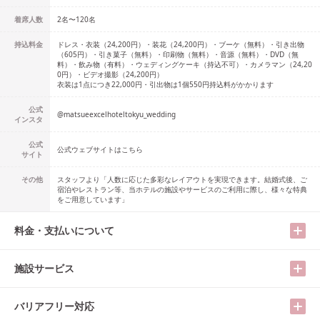
着席人数
2名
〜
120名
持込料金
ドレス・衣装（24,200円）・装花（24,200円）・ブーケ（無料）・引き出物
（605円）・引き菓子（無料）・印刷物（無料）・音源（無料）・DVD（無
料）・飲み物（有料）・ウェディングケーキ（持込不可）・カメラマン（24,20
0円）・ビデオ撮影（24,200円）
衣装は1点につき22,000円・引出物は1個550円持込料がかかります
公式
@
matsueexcelhoteltokyu_wedding
インスタ
公式
公式ウェブサイトはこちら
サイト
その他
スタッフより「人数に応じた多彩なレイアウトを実現できます。結婚式後、ご
宿泊やレストラン等、当ホテルの施設やサービスのご利用に際し、様々な特典
をご用意しています」
料金・支払いについて
施設サービス
バリアフリー対応