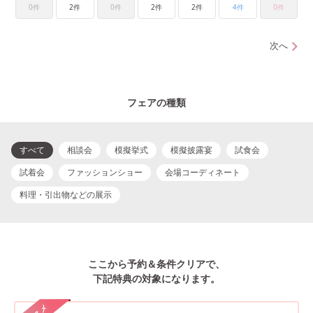
0件
2件
0件
2件
2件
4件
0件
次へ
フェアの種類
すべて
相談会
模擬挙式
模擬披露宴
試食会
試着会
ファッションショー
会場コーディネート
料理・引出物などの展示
ここから予約＆条件クリアで、
下記特典の対象になります。