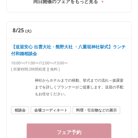
同日開催のフェアをもっと見る
8/25
(火)
【送迎安心 出雲大社・熊野大社 ・八重垣神社挙式】ランチ
付和婚相談会
10:00〜/11:00〜/12:00〜/13:00〜
[ 所要時間:
2時間程度
]
[ 無料 ]
神社からホテルまでの移動、挙式までの流れ～披露宴
までを詳しくプランナーがご提案します。送迎の手配
もお任せください。
相談会
会場コーディネート
料理・引出物などの展示
フェア予約