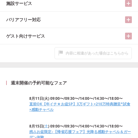
施設サービス
バリアフリー対応
ゲスト向けサービス
内容に相違があった場合はこちらから
週末開催の予約可能なフェア
8月11日
(
火
)
09:00〜/09:30〜/14:00〜/14:30〜/18:00〜
直前OK【年イチ★お盆SP】3万ギフト×210万特典贈呈*試食
×感動チャペル
8月15日
(
土
)
09:00〜/09:30〜/14:00〜/14:30〜/18:00〜
残△お盆限定♪【帰省応援フェア】光降る感動チャペル＆ガー
デン体験