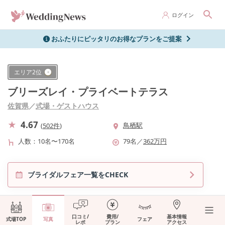
ログイン
おふたりにピッタリのお得なプランをご提案
エリア
2
位
ブリーズレイ・プライベートテラス
佐賀県
／
式場・ゲストハウス
4.67
鳥栖駅
(
502件
)
人数
10名〜170名
79
名
／
362
万円
ブライダルフェア一覧をCHECK
口コミ/
費用/
基本情報
式場TOP
写真
フェア
レポ
プラン
アクセス