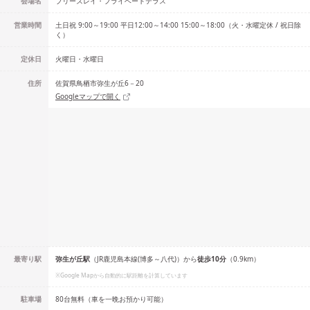
会場名
ブリーズレイ・プライベートテラス
営業時間
土日祝 9:00～19:00 平日12:00～14:00 15:00～18:00（火・水曜定休 / 祝日除
く）
定休日
火曜日・水曜日
住所
佐賀県鳥栖市弥生が丘6－20
Googleマップで開く
最寄り駅
弥生が丘
駅
（
JR鹿児島本線(博多～八代)
）
から
徒歩
10
分
（
0.9
km）
※Google Mapから自動的に駅距離を計算しています
駐車場
80台無料（車を一晩お預かり可能）