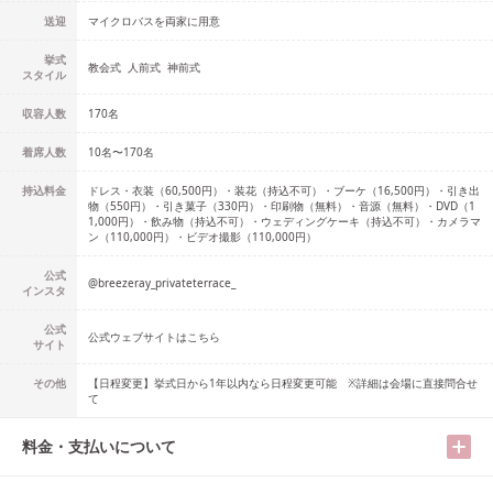
送迎
マイクロバスを両家に用意
挙式
教会式
人前式
神前式
スタイル
収容人数
170
名
着席人数
10名
〜
170名
持込料金
ドレス・衣装（60,500円）・装花（持込不可）・ブーケ（16,500円）・引き出
物（550円）・引き菓子（330円）・印刷物（無料）・音源（無料）・DVD（1
1,000円）・飲み物（持込不可）・ウェディングケーキ（持込不可）・カメラマ
ン（110,000円）・ビデオ撮影（110,000円）
公式
@
breezeray_privateterrace_
インスタ
公式
公式ウェブサイトはこちら
サイト
その他
【日程変更】挙式日から1年以内なら日程変更可能 ※詳細は会場に直接問合せ
て
料金・支払いについて