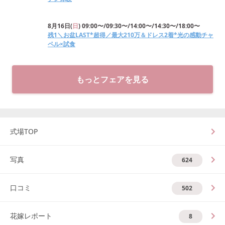
8月16日
(
日
)
09:00〜/09:30〜/14:00〜/14:30〜/18:00〜
残1＼お盆LAST*超得／最大210万＆ドレス2着*光の感動チャ
ペル×試食
もっとフェアを見る
式場TOP
写真
624
口コミ
502
花嫁レポート
8