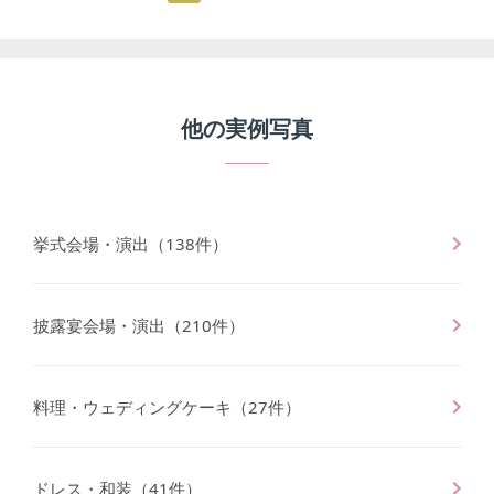
他の
実例写真
挙式会場・演出
（
138
件）
披露宴会場・演出
（
210
件）
料理・ウェディングケーキ
（
27
件）
ドレス・和装
（
41
件）