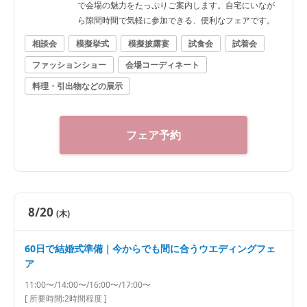
で会場の魅力をたっぷりご案内します。自宅にいなが
ら隙間時間で気軽に参加できる、便利なフェアです。
相談会
模擬挙式
模擬披露宴
試食会
試着会
ファッションショー
会場コーディネート
料理・引出物などの展示
フェア予約
8/20
(木)
60日で結婚式準備｜今からでも間に合うウエディングフェ
ア
11:00〜/14:00〜/16:00〜/17:00〜
[ 所要時間:
2時間程度
]