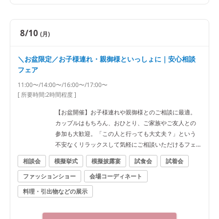
8/10
(月)
＼お盆限定／お子様連れ・親御様といっしょに｜安心相談
フェア
11:00〜/14:00〜/16:00〜/17:00〜
[ 所要時間:
2時間程度
]
【お盆開催】お子様連れや親御様とのご相談に最適。
カップルはもちろん、おひとり、ご家族やご友人との
参加も大歓迎。「この人と行っても大丈夫？」という
不安なくリラックスして気軽にご相談いただけるフェ
アです。
相談会
模擬挙式
模擬披露宴
試食会
試着会
ファッションショー
会場コーディネート
料理・引出物などの展示