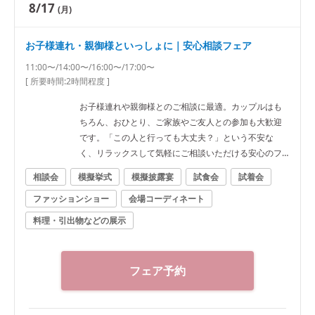
8/17
(月)
お子様連れ・親御様といっしょに｜安心相談フェア
11:00〜/14:00〜/16:00〜/17:00〜
[ 所要時間:
2時間程度
]
お子様連れや親御様とのご相談に最適。カップルはも
ちろん、おひとり、ご家族やご友人との参加も大歓迎
です。「この人と行っても大丈夫？」という不安な
く、リラックスして気軽にご相談いただける安心のフ
ェアです。
相談会
模擬挙式
模擬披露宴
試食会
試着会
ファッションショー
会場コーディネート
料理・引出物などの展示
フェア予約