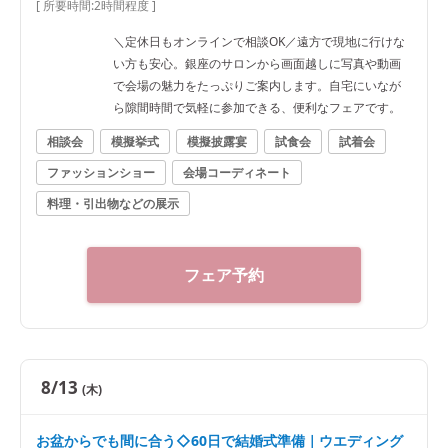
[ 所要時間:
2時間程度
]
＼定休日もオンラインで相談OK／遠方で現地に行けな
い方も安心。銀座のサロンから画面越しに写真や動画
で会場の魅力をたっぷりご案内します。自宅にいなが
ら隙間時間で気軽に参加できる、便利なフェアです。
相談会
模擬挙式
模擬披露宴
試食会
試着会
ファッションショー
会場コーディネート
料理・引出物などの展示
フェア予約
8/13
(木)
お盆からでも間に合う◇60日で結婚式準備｜ウエディング