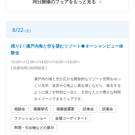
同日開催のフェアをもっと見る
8/22
(土)
残り2！瀬戸内海と空を望むリゾート◆オーシャンビュー体
験会
10:00〜/12:00〜/14:00〜/16:00〜/18:00〜
[ 所要時間:
2時間程度
]
瀬戸内の海と空が広がる開放的なリゾート空間をゆっ
くり見学。波音や心地よい風を感じながら、旅をする
ように過ごす特別な一日と、大切な人との豊かな時間
をイメージできるフェアです。
相談会
模擬挙式
模擬披露宴
試食会
試着会
ファッションショー
会場コーディネート
料理・引出物などの展示