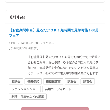
8/14
(金)
【お盆期間中も】見るだけＯＫ！短時間で見学可能！60分
フェア
11:00〜/14:00〜/16:00〜/17:00〜
[ 所要時間:
2時間程度
]
【お盆開催】見るだけOK！30分でも60分でもご希望に
合わせご案内。お仕事帰りや予定の合間にも気軽に参
加でき、会場見学を中心に知りたいことだけを効率よ
くチェック。初めての式場見学や情報収集にもおすす
め◎
相談会
模擬挙式
模擬披露宴
試食会
試着会
ファッションショー
会場コーディネート
料理・引出物などの展示