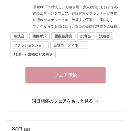
最短60日で叶える、お急ぎ婚・少人数婚にもおすすめ
のウエディングフェア。経験豊富なプランナーが準備
の流れやスケジュール、予算まで丁寧にご案内しま
す。今からでも間に合う、安心の結婚式準備をご提案
いたします
相談会
模擬挙式
模擬披露宴
試食会
試着会
ファッションショー
会場コーディネート
料理・引出物などの展示
フェア予約
同日開催のフェアをもっと見る
8/21
(金)