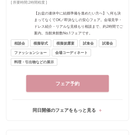
[ 所要時間:
2時間程度
]
【お盆の連休中に結婚準備を進めたい方へ】＼何も決
まってなくてOK／即決なしの安心フェア。会場見学・
ドレス紹介・リアルな見積もり相談まで、約2時間でご
案内。当館来館数No.1フェアです。
相談会
模擬挙式
模擬披露宴
試食会
試着会
ファッションショー
会場コーディネート
料理・引出物などの展示
フェア予約
同日開催のフェアをもっと見る