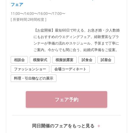
フェア
11:00〜/14:00〜/16:00〜/17:00〜
[ 所要時間:
2時間程度
]
【お盆開催】最短60日で叶える、お急ぎ婚・少人数婚
にもおすすめのウエディングフェア。経験豊富なプラ
ンナーが準備の流れやスケジュール、予算まで丁寧に
ご案内。今からでも間に合う、結婚式準備をご提案。
相談会
模擬挙式
模擬披露宴
試食会
試着会
ファッションショー
会場コーディネート
料理・引出物などの展示
フェア予約
同日開催のフェアをもっと見る