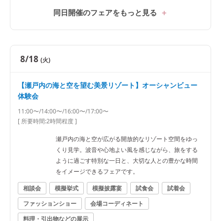
同日開催のフェアをもっと見る
8/18
(火)
【瀬戸内の海と空を望む美景リゾート】オーシャンビュー
体験会
11:00〜/14:00〜/16:00〜/17:00〜
[ 所要時間:
2時間程度
]
瀬戸内の海と空が広がる開放的なリゾート空間をゆっ
くり見学。波音や心地よい風を感じながら、旅をする
ように過ごす特別な一日と、大切な人との豊かな時間
をイメージできるフェアです。
相談会
模擬挙式
模擬披露宴
試食会
試着会
ファッションショー
会場コーディネート
料理・引出物などの展示