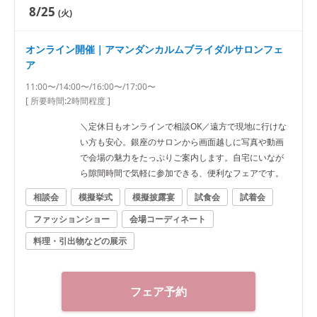
8/25
(火)
オンライン開催｜アマンダンカルムブライダルサロンフェ
ア
11:00〜/14:00〜/16:00〜/17:00〜
[ 所要時間:
2時間程度
]
＼定休日もオンラインで相談OK／遠方で現地に行けな
い方も安心。銀座のサロンから画面越しに写真や動画
で会場の魅力をたっぷりご案内します。自宅にいなが
ら隙間時間で気軽に参加できる、便利なフェアです。
相談会
模擬挙式
模擬披露宴
試食会
試着会
ファッションショー
会場コーディネート
料理・引出物などの展示
フェア予約