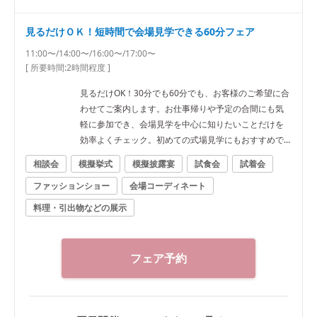
見るだけＯＫ！短時間で会場見学できる60分フェア
11:00〜/14:00〜/16:00〜/17:00〜
[ 所要時間:
2時間程度
]
見るだけOK！30分でも60分でも、お客様のご希望に合
わせてご案内します。お仕事帰りや予定の合間にも気
軽に参加でき、会場見学を中心に知りたいことだけを
効率よくチェック。初めての式場見学にもおすすめで
す。
相談会
模擬挙式
模擬披露宴
試食会
試着会
ファッションショー
会場コーディネート
料理・引出物などの展示
フェア予約