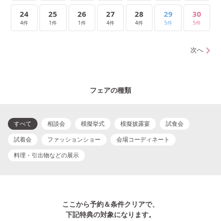
24
25
26
27
28
29
30
4件
1件
1件
4件
4件
5件
5件
次へ
フェアの種類
すべて
相談会
模擬挙式
模擬披露宴
試食会
試着会
ファッションショー
会場コーディネート
料理・引出物などの展示
ここから予約＆条件クリアで、
下記特典の対象になります。