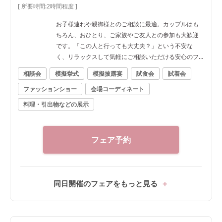
[ 所要時間:
2時間程度
]
お子様連れや親御様とのご相談に最適。カップルはも
ちろん、おひとり、ご家族やご友人との参加も大歓迎
です。「この人と行っても大丈夫？」という不安な
く、リラックスして気軽にご相談いただける安心のフ
ェアです。
相談会
模擬挙式
模擬披露宴
試食会
試着会
ファッションショー
会場コーディネート
料理・引出物などの展示
フェア予約
同日開催のフェアをもっと見る