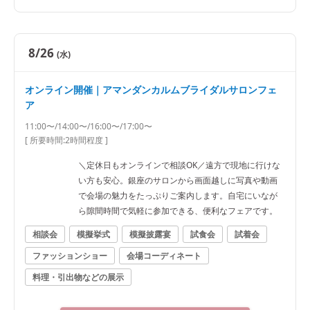
8/26
(水)
オンライン開催｜アマンダンカルムブライダルサロンフェ
ア
11:00〜/14:00〜/16:00〜/17:00〜
[ 所要時間:
2時間程度
]
＼定休日もオンラインで相談OK／遠方で現地に行けな
い方も安心。銀座のサロンから画面越しに写真や動画
で会場の魅力をたっぷりご案内します。自宅にいなが
ら隙間時間で気軽に参加できる、便利なフェアです。
相談会
模擬挙式
模擬披露宴
試食会
試着会
ファッションショー
会場コーディネート
料理・引出物などの展示