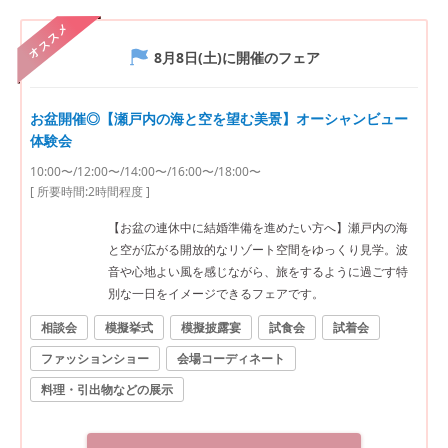
オススメ
8月8日(土)
に開催のフェア
お盆開催◎【瀬戸内の海と空を望む美景】オーシャンビュー
体験会
10:00〜/12:00〜/14:00〜/16:00〜/18:00〜
[ 所要時間:
2時間程度
]
【お盆の連休中に結婚準備を進めたい方へ】瀬戸内の海
と空が広がる開放的なリゾート空間をゆっくり見学。波
音や心地よい風を感じながら、旅をするように過ごす特
別な一日をイメージできるフェアです。
相談会
模擬挙式
模擬披露宴
試食会
試着会
ファッションショー
会場コーディネート
料理・引出物などの展示