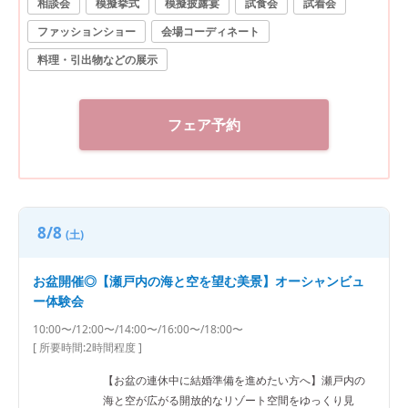
相談会
模擬挙式
模擬披露宴
試食会
試着会
ファッションショー
会場コーディネート
料理・引出物などの展示
フェア予約
8/8
(土)
お盆開催◎【瀬戸内の海と空を望む美景】オーシャンビュ
ー体験会
10:00〜/12:00〜/14:00〜/16:00〜/18:00〜
[ 所要時間:
2時間程度
]
【お盆の連休中に結婚準備を進めたい方へ】瀬戸内の
海と空が広がる開放的なリゾート空間をゆっくり見