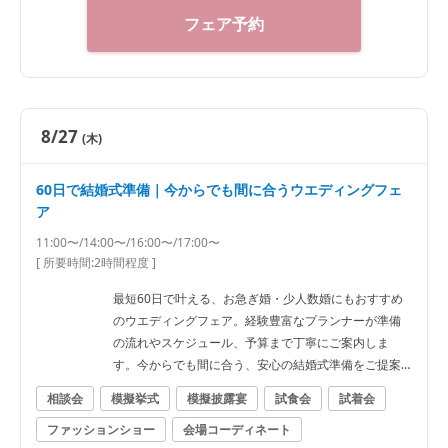
フェア予約
8/27
(木)
60日で結婚式準備｜今からでも間に合うウエディングフェ
ア
11:00〜/14:00〜/16:00〜/17:00〜
[ 所要時間:
2時間程度
]
最短60日で叶える、お急ぎ婚・少人数婚にもおすすめ
のウエディングフェア。経験豊富なプランナーが準備
の流れやスケジュール、予算まで丁寧にご案内しま
す。今からでも間に合う、安心の結婚式準備をご提案
いたします
相談会
模擬挙式
模擬披露宴
試食会
試着会
ファッションショー
会場コーディネート