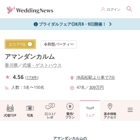
ログイン
ブライダルフェア◎8月8・9日開催！
エリア
1
位
令和型パーティー
アマンダンカルム
香川県
／
式場・ゲストハウス
4.56
JR高松駅より車で7分
(
173件
)
人数
5名〜150名
47
名
／
309
万円
口コミ/
費用/
基本情報
式場TOP
写真
フェア
レポ
プラン
アクセス
アマンダンカルム
の