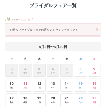
ブライダルフェア一覧
\
/
ビギナーさん必読
お得なブライダルフェアの選び方を今すぐチェック！
8月3日
〜
8月30日
月
火
水
木
金
土
日
3
4
5
6
7
8
9
0件
0件
0件
0件
0件
5件
5件
10
11
12
13
14
15
16
4件
5件
1件
4件
4件
5件
5件
17
18
19
20
21
22
23
4件
4件
1件
4件
4件
5件
5件