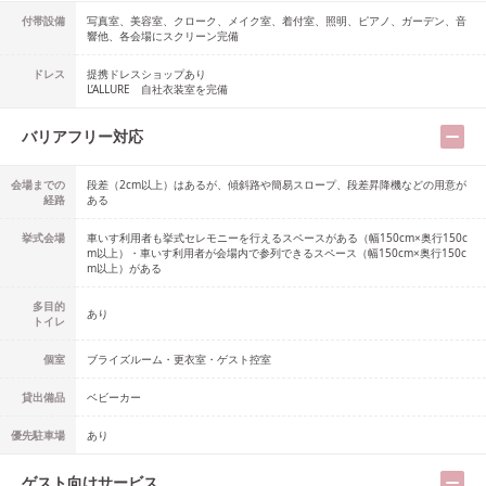
付帯設備
写真室、美容室、クローク、メイク室、着付室、照明、ピアノ、ガーデン、音
響他、各会場にスクリーン完備
ドレス
提携ドレスショップ
あり
L’ALLURE 自社衣装室を完備
バリアフリー対応
会場までの
段差（2cm以上）はあるが、傾斜路や簡易スロープ、段差昇降機などの用意が
経路
ある
挙式会場
車いす利用者も挙式セレモニーを行えるスペースがある（幅150cm×奥行150c
m以上）・車いす利用者が会場内で参列できるスペース（幅150cm×奥行150c
m以上）がある
多目的
あり
トイレ
個室
ブライズルーム・更衣室・ゲスト控室
貸出備品
ベビーカー
優先駐車場
あり
ゲスト向けサービス