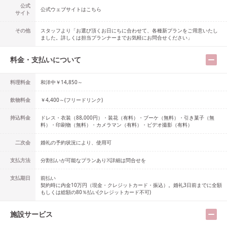
公式
公式ウェブサイトはこちら
サイト
その他
スタッフより「お選び頂くお日にちに合わせて、各種新プランをご用意いたし
ました。詳しくは担当プランナーまでお気軽にお問合せください」
料金・支払いについて
料理料金
和洋中￥14,850～
飲物料金
￥4,400～(フリードリンク)
持込料金
ドレス・衣装（88,000円）・装花（有料）・ブーケ（無料）・引き菓子（無
料）・印刷物（無料）・カメラマン（有料）・ビデオ撮影（有料）
二次会
婚礼の予約状況により、使用可
支払方法
分割払いが可能なプランあり※詳細は問合せを
支払期日
前払い
契約時に内金10万円（現金・クレジットカード・振込）。婚礼3日前までに全額
もしくは総額の80％払い(クレジットカード不可)
施設サービス