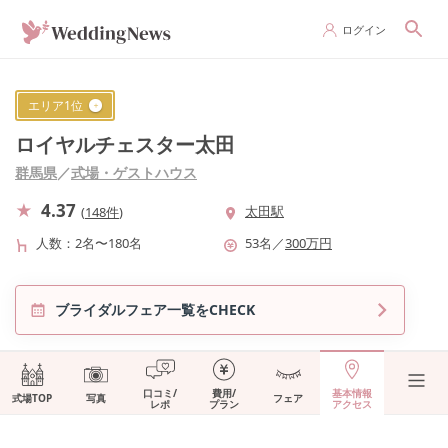
ログイン
エリア
1
位
ロイヤルチェスター太田
群馬県
／
式場・ゲストハウス
4.37
太田駅
(
148件
)
人数
2名〜180名
53
名
／
300
万円
ブライダルフェア一覧をCHECK
口コミ/
費用/
基本情報
式場TOP
写真
フェア
レポ
プラン
アクセス