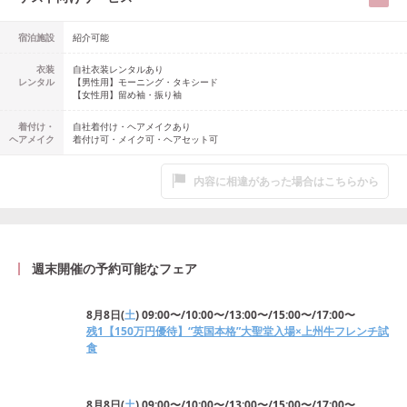
宿泊施設
紹介可能
衣装
自社衣装レンタルあり
レンタル
【男性用】
モーニング・タキシード
【女性用】
留め袖・振り袖
着付け・
自社着付け・ヘアメイクあり
ヘアメイク
着付け可・メイク可・ヘアセット可
内容に相違があった場合はこちらから
週末開催の予約可能なフェア
8月8日
(
土
)
09:00〜/10:00〜/13:00〜/15:00〜/17:00〜
残1【150万円優待】“英国本格”大聖堂入場×上州牛フレンチ試
食
8月8日
(
土
)
09:00〜/10:00〜/13:00〜/15:00〜/17:00〜