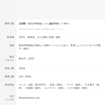
最寄り駅
太田
駅
（
東武伊勢崎線
）
から
徒歩
18
分
（
1.4
km）
※Google Mapから自動的に駅距離を計算しています
駐車場
250台 敷地内、また近隣に完備／無料
送迎
東武伊勢崎線太田駅より無料シャトルバスあり。希望によりマイクロバス手配
可（有料）
挙式
教会式
人前式
スタイル
収容人数
200
名
着席人数
2名
〜
180名
持込料金
ドレス・衣装（88,000円）・装花（有料）・ブーケ（無料）・引き菓子（無
料）・印刷物（無料）・カメラマン（有料）・ビデオ撮影（有料）
公式
@
royalchester_ota
インスタ