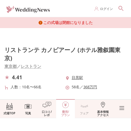
ログイン
この式場は閉館になりました
リストランテ カノビアーノ (ホテル雅叙園東
京)
東京都
／
レストラン
4.41
目黒駅
人数
10名〜66名
58
名
／
368
万円
口コミ/
費用/
基本情報
式場TOP
写真
フェア
レポ
プラン
アクセス