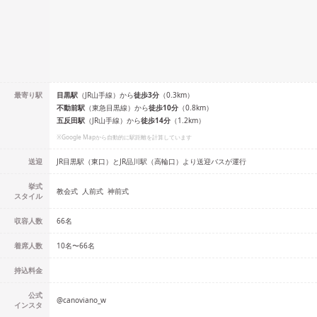
最寄り駅
目黒
駅
（
JR山手線
）
から
徒歩
3
分
（
0.3
km）
不動前
駅
（
東急目黒線
）
から
徒歩
10
分
（
0.8
km）
五反田
駅
（
JR山手線
）
から
徒歩
14
分
（
1.2
km）
※Google Mapから自動的に駅距離を計算しています
送迎
JR目黒駅（東口）とJR品川駅（高輪口）より送迎バスが運行
挙式
教会式
人前式
神前式
スタイル
収容人数
66
名
着席人数
10名
〜
66名
持込料金
公式
@
canoviano_w
インスタ