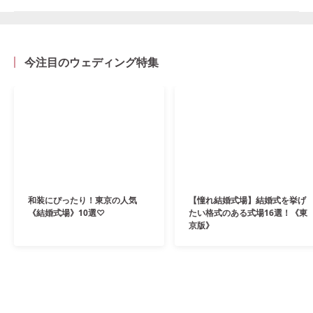
今注目のウェディング特集
和装にぴったり！東京の人気
【憧れ結婚式場】結婚式を挙げ
《結婚式場》10選♡
たい格式のある式場16選！《東
京版》