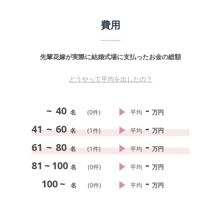
費用
先輩花嫁が実際に結婚式場に支払ったお金の総額
どうやって平均を出したの？
-
~
40
名
(
0
件)
平均
万円
-
41
~
60
名
(
1
件)
平均
万円
-
61
~
80
名
(
1
件)
平均
万円
-
81
~
100
名
(
0
件)
平均
万円
-
100
~
名
(
0
件)
平均
万円