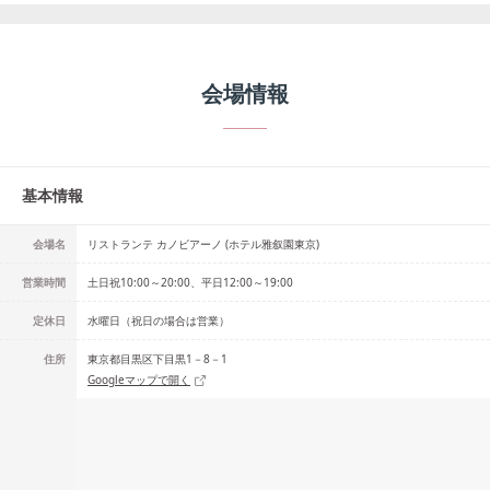
会場情報
基本情報
会場名
リストランテ カノビアーノ (ホテル雅叙園東京)
営業時間
土日祝10:00～20:00、平日12:00～19:00
定休日
水曜日（祝日の場合は営業）
住所
東京都目黒区下目黒1－8－1
Googleマップで開く