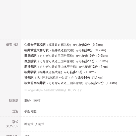
最寄り駅
仁愛女子高校
駅
（
福井鉄道福武線
）
から
徒歩
2
分
（
0.2
km）
福井城址大名町
駅
（
福井鉄道福武線
）
から
徒歩
8
分
（
0.7
km）
田原町
駅
（
えちぜん鉄道三国芦原線
）
から
徒歩
10
分
（
0.9
km）
西別院
駅
（
えちぜん鉄道三国芦原線
）
から
徒歩
11
分
（
0.9
km）
新福井
駅
（
えちぜん鉄道勝山永平寺線
）
から
徒歩
12
分
（
1
km）
福井駅
駅
（
福井鉄道福武線
）
から
徒歩
13
分
（
1.1
km）
福井
駅
（
JR北陸本線(米原～金沢)
）
から
徒歩
14
分
（
1.1
km）
福大前西福井
駅
（
えちぜん鉄道三国芦原線
）
から
徒歩
17
分
（
1.4
km）
※Google Mapから自動的に駅距離を計算しています
駐車場
80台（無料）
送迎
手配可能
挙式
神前式
人前式
スタイル