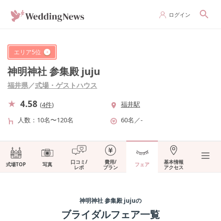
ログイン
エリア
5
位
神明神社 参集殿 juju
福井県
／
式場・ゲストハウス
4.58
福井駅
(
4件
)
人数
10名〜120名
60名
／
-
口コミ/
費用/
基本情報
式場TOP
写真
フェア
レポ
プラン
アクセス
神明神社 参集殿 juju
の
ブライダルフェア一覧