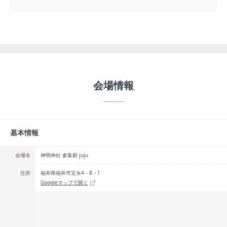
会場情報
基本情報
会場名
神明神社 参集殿 juju
住所
福井県福井市宝永4－8－1
Googleマップで開く