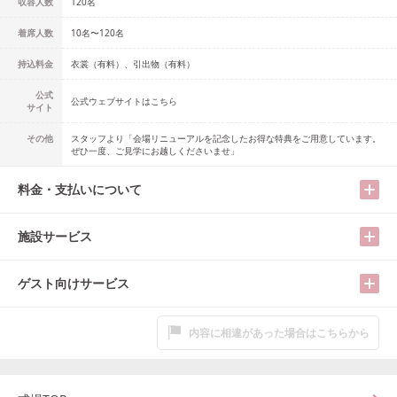
収容人数
120
名
着席人数
10名
〜
120名
持込料金
衣裳（有料）、引出物（有料）
公式
公式ウェブサイトはこちら
サイト
その他
スタッフより「会場リニューアルを記念したお得な特典をご用意しています。
ぜひ一度、ご見学にお越しくださいませ」
料金・支払いについて
施設サービス
ゲスト向けサービス
内容に相違があった場合はこちらから