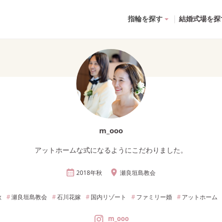
指輪を探す
結婚式場を探
m_ooo
アットホームな式になるようにこだわりました。
2018年
秋
瀬良垣島教会
秋
瀬良垣島教会
石川
花嫁
国内リゾート
ファミリー婚
アットホーム
m_ooo