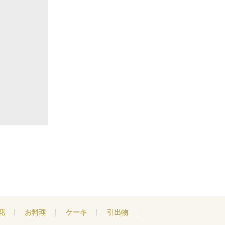
花
お料理
ケーキ
引出物