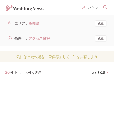
ログイン
エリア
高知県
変更
条件
アクセス良好
変更
気になった式場を「♡保存」してURLを共有しよう
20
件中
19
～
20
件を表示
おすすめ順