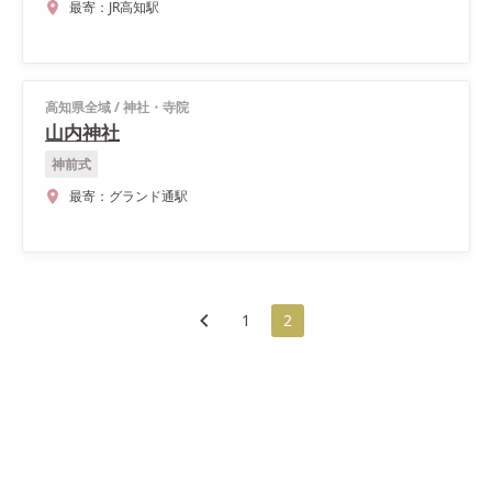
最寄：
JR高知駅
高知県全域
/
神社・寺院
山内神社
神前式
最寄：
グランド通駅
1
2