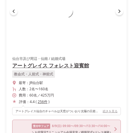
仙台市及び周辺・仙南
/
結婚式場
アートグレイス フォレスト迎賓館
教会式・人前式・神前式
最寄：
JR仙台駅
人数：
2名
〜
160名
費用：
60
名
／
425
万円
評価：
4.4
(
256
件
)
アートグレイス仙台のチャペルは天窓がついおり太陽の日差しだけで、とても明るくなります また外観も素敵な建物ですがチャペル内もホワイトがベースになっており正面にある大きな窓から季節毎に変わる風景があります 私たちの結婚式の時は新緑でした🍀 またチャペルのバージンロードも長くお父さんと一緒にゆっくりと歩くことが出来るのも1つの魅力です✨ またチャペルの外にある大階段もホワイト1色で長さがあり周りには木々の緑とプールの青さが広がっておりとてもキレイな景色になっています 1度見てみて頂くと、その魅力は分かるかと思います😆💕
続きを見る
8/9
(日)
09:00〜/09:30〜/13:30〜/14:00〜
受付中フェア
＼お盆限定*リニューアル会場見学／模擬挙式×ドレス体験♪