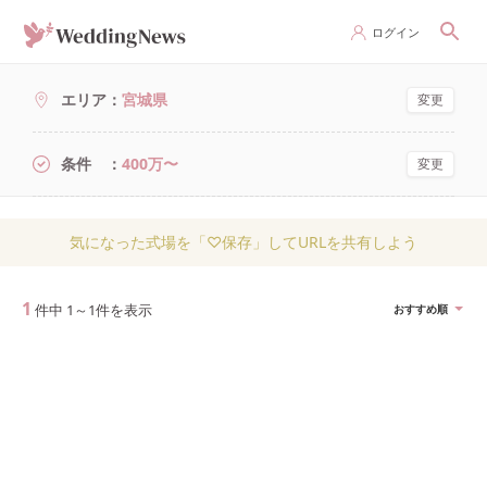
ログイン
エリア
宮城県
変更
条件
400万〜
変更
気になった式場を「♡保存」してURLを共有しよう
1
件中
1
～
1
件を表示
おすすめ順