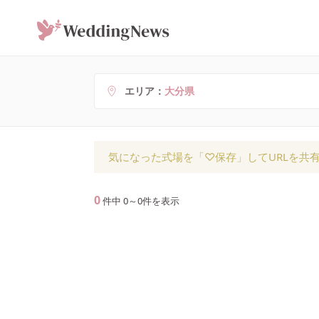
エリア
大分県
気になった式場を「♡保存」してURLを共
0
件中
0
～
0
件を表示