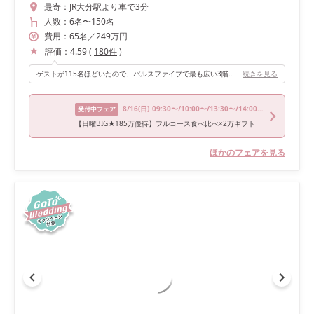
最寄：
JR大分駅より車で3分
人数：
6名
〜
150名
費用：
65
名
／
249
万円
評価：
4.59
(
180
件
)
ゲストが115名ほどいたので、パルスファイブで最も広い3階のアニバーサリークラブで披露宴を行いました。アニバーサリークラブは白を基調とした会場ですが、大きな木やドライフラワーのオブジェがあり、可愛さもあります！ また、ウェルカムスペースがとても広く、バーカウンターやコインロッカー、喫煙所が披露宴会場の隣に完備されています。ゲストの待つ場所への配慮や、新郎新婦が希望する装飾を飾れるようになっているなど、しっかりと考えられていると感じました。
続きを見る
8/16
(日)
09:30〜/10:00〜/13:30〜/14:00〜
受付中フェア
【日曜BIG★185万優待】フルコース食べ比べ×2万ギフト
ほかのフェアを見る