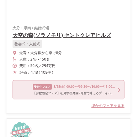
大分・県南
/
結婚式場
天空の森(ソラノモリ) セントクレアヒルズ
教会式・人前式
最寄：
大分駅から車で8分
人数：
2名
〜
150名
費用：
59
名
／
294
万円
評価：
4.48
(
108
件
)
8/15
(土)
09:00〜/09:30〜/10:00〜/15:00〜/16:00〜
受付中フェア
【お盆限定フェア】初見学◎庭園×青空で叶えるプライベート挙式
ほかのフェアを見る