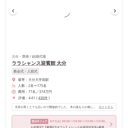
大分・県南
/
結婚式場
ララシャンス迎賓館 大分
教会式・人前式
最寄：
大分大学前駅
人数：
2名
〜
175名
費用：
77
名
／
374
万円
評価：
4.61
(
430
件
)
天井が高くとても広いので開放的でした。 木の温もりが感じられる、全国的にも数少ない木造のチャペルです！ また、チャペルの扉前までお母さんと歩けるマザーロードがありました。
続きを見る
8/11
(火)
09:00〜/10:00〜/13:00〜/14:00〜/18:00〜
受付中フェア
お盆限定*【豪華6万ギフト】トレンド会場貸切見学×豪華3万試食