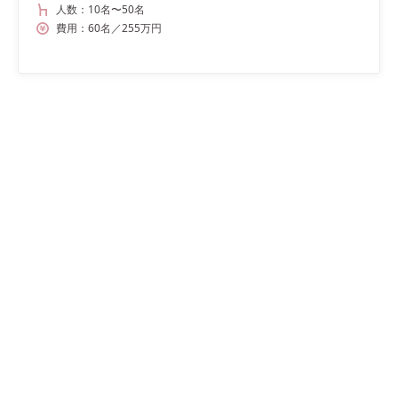
人数：
10名
〜
50名
費用：
60
名
／
255
万円