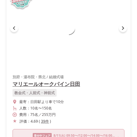
別府・湯布院・県北
/
結婚式場
マリエールオークパイン日田
教会式・人前式・神前式
最寄：
日田駅より車で10分
人数：
10名
〜
150名
費用：
75
名
／
255
万円
評価：
4.69
(
39
件
)
8/11
(火)
09:50〜/12:00〜/14:00〜/16:00〜
受付中フェア