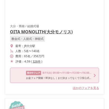
大分・県南
/
結婚式場
OITA MONOLITH(大分モノリス)
教会式・人前式・神前式
最寄：
JR大分駅
人数：
5名
〜
140名
費用：
65
名
／
356
万円
評価：
4.59
(
326
件
)
8/11
(火)
09:00〜/11:00〜/13:00〜/16:00〜/18:00〜
受付中フェア
お盆フェア開催！即決なし｜まだ決まってなくて◎安心式場相談会
ほかのフェアを見る