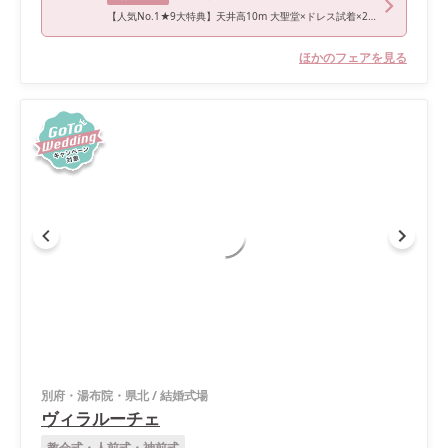
【人気No.1★9大特典】天井高10m 大聖堂×ドレス試着×2万試食
ほかのフェアを見る
別府・湯布院・県北
/
結婚式場
ヴィラルーチェ
教会式・人前式・神前式