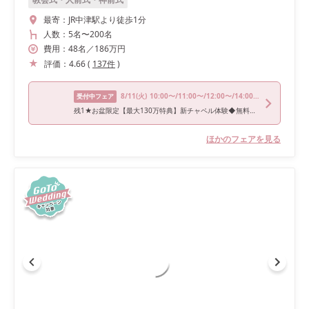
最寄：
JR中津駅より徒歩1分
人数：
5名
〜
200名
費用：
48
名
／
186
万円
評価：
4.66
(
137
件
)
8/11
(火)
10:00〜/11:00〜/12:00〜/14:00〜/16:00〜
受付中フェア
残1★お盆限定【最大130万特典】新チャペル体験◆無料試食＆試着
ほかのフェアを見る