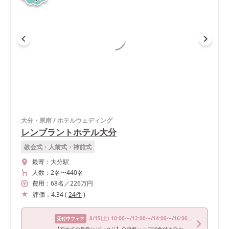
大分・県南
/
ホテルウェディング
レンブラントホテル大分
教会式・人前式・神前式
最寄：
大分駅
人数：
2名
〜
440名
費用：
68
名
／
226
万円
評価：
4.34
(
24
件
)
8/15
(土)
10:00〜/12:00〜/14:00〜/16:00〜/18:00〜
受付中フェア