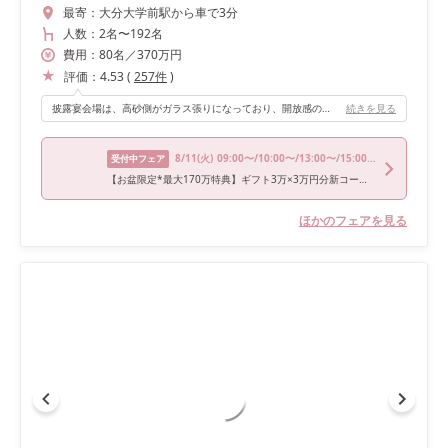
最寄：
大分大学前駅から車で3分
人数：
2名
〜
192名
費用：
80
名
／
370
万円
評価：
4.53
(
257
件
)
披露宴会場は、高砂側がガラス張りになっており、開放感のある明るい空間が魅力です。私たちはソファ席を選んだため、ゲストの皆さまの顔をしっかり見渡すことができ、アットホームな雰囲気で過ごせると感じました。 また、130名ほど招待してもゆとりのある広さがあり、各テーブルを回りながらゲスト一人ひとりと交流できる点も決め手のひとつになりました。夕方からの披露宴だったため、お色直し後の再入場ではガラス張りのカーテンを開け、外からゲストの皆さまに手を振りながら登場する演出ができたことも印象に残っています。
続きを見る
8/11
(火)
09:00〜/10:00〜/13:00〜/15:00〜/17:00〜
受付中フェア
【お盆限定*最大170万特典】ギフト3万×3万円分新コース美食体験
ほかのフェアを見る