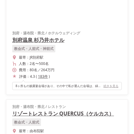
別府・湯布院・県北
/
ホテルウェディング
別府温泉 杉乃井ホテル
教会式・人前式・神前式
最寄：
JR別府駅
人数：
2名
〜
500名
費用：
80
名
／
264
万円
評価：
4.3
(
183
件
)
8ヶ所もの披露宴会場があり、その中で私が選んだ会場は、緑と紫のガーデンのような…森の中にいるような会場です。 ナチュラルウエディングにしたかったので、ぴったりの会場でした。 高砂の後ろには大きな窓があり、カーテンが開くと光が差し込みます。 再登場する際は、外のガーデンにスタンバイし、カーテンが開くと歓声があがりました。 外でケーキカットとファーストバイトを行えたのが1番のオススメポイントです！
続きを見る
別府・湯布院・県北
/
レストラン
リゾートレストラン QUERCUS（ケルカス）
教会式・人前式
最寄：
由布院駅