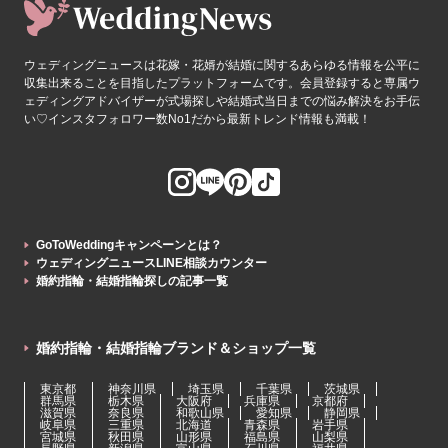
ウェディングニュースは花嫁・花婿が結婚に関するあらゆる情報を公平に
収集出来ることを目指したプラットフォームです。会員登録すると専属ウ
ェディングアドバイザーが式場探しや結婚式当日までの悩み解決をお手伝
い♡インスタフォロワー数No1だから最新トレンド情報も満載！
GoToWeddingキャンペーンとは？
ウェディングニュースLINE相談カウンター
婚約指輪・結婚指輪探しの記事一覧
婚約指輪・結婚指輪ブランド＆ショップ一覧
東京都
神奈川県
埼玉県
千葉県
茨城県
群馬県
栃木県
大阪府
兵庫県
京都府
滋賀県
奈良県
和歌山県
愛知県
静岡県
岐阜県
三重県
北海道
青森県
岩手県
宮城県
秋田県
山形県
福島県
山梨県