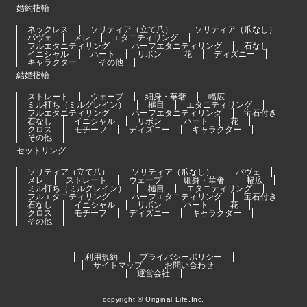
婚約指輪
ネックレス
ソリティア（立て爪）
ソリティア（爪なし）
パヴェ
メレ
エタニティリング
フルエタニティリング
ハーフエタニティリング
石なし
イニシャル
ハート
リボン
花
ディズニー
キャラクター
その他
結婚指輪
ストレート
ウェーブ
細身・華奢
幅広
ミル打ち（ミルグレイン）
槌目
エタニティリング
フルエタニティリング
ハーフエタニティリング
宝石付き
石なし
イニシャル
リボン
ハート
花
クロス
モチーフ
ディズニー
キャラクター
その他
セットリング
ソリティア（立て爪）
ソリティア（爪なし）
パヴェ
メレ
ストレート
ウェーブ
細身・華奢
幅広
ミル打ち（ミルグレイン）
槌目
エタニティリング
フルエタニティリング
ハーフエタニティリング
宝石付き
石なし
イニシャル
リボン
ハート
花
クロス
モチーフ
ディズニー
キャラクター
その他
利用規約
プライバシーポリシー
サイトマップ
お問い合わせ
運営会社
copyright © Original Life,Inc.