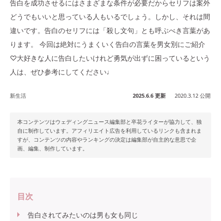
告白を成功させるにはさまざまな条件が必要だからセリフは案外
どうでもいいと思っている人もいるでしょう。しかし、それは間
違いです。告白のセリフには「殺し文句」とも呼ぶべき言葉があ
ります。 今回は絶対にうまくいく告白の言葉を男女別にご紹介
♡大好きな人に告白したいけれど勇気が出ずに困っているという
人は、ぜひ参考にしてください♩
新生活
2025.6.6 更新
2020.3.12 公開
本コンテンツはウェディングニュース編集部と卒花ライターが協力して、独
自に制作しています。アフィリエイト広告を利用しているリンクも含まれま
すが、コンテンツの内容やランキングの決定は編集部が自主的な意思で企
画、編集、制作しています。
目次
告白されてみたいのは男も女も同じ