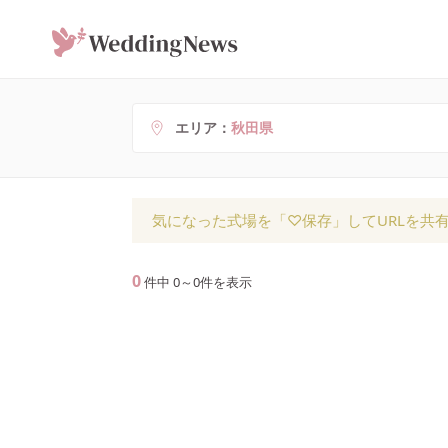
エリア
秋田県
気になった式場を「♡保存」してURLを共
0
件中
0
～
0
件を表示