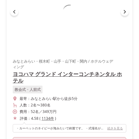
みなとみらい・桜木町・山手・山下町・関内
/
ホテルウェデ
ィング
ヨコハマ グランド インターコンチネンタル ホ
テル
教会式・人前式
最寄：
みなとみらい駅から徒歩5分
人数：
2名
〜
380名
費用：
52
名
／
349
万円
評価：
4.58
(
1134
件
)
・カーペットのネイビーが海みたいで綺麗です。 ・式場名が、そもそもお気に入り(ベイビュー)です。 ・高砂の後ろに、ベイブリッジや横浜の海を一望できるので、最高の眺めです。圧巻されました。
続きを見る