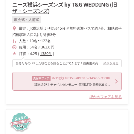
ニーズ横浜シーズンズ by T&G WEDDING (旧
ザ・シーズンズ)
教会式・人前式
最寄：
JR横浜駅より徒歩15分 ※無料送迎バスで約7分、相鉄線平
沼橋駅出入口2より徒歩8分
人数：
10名
〜
122名
費用：
54
名
／
363
万円
評価：
4.25
(
1380
件
)
自分たちのDIYした物などを飾ることができます！自由度の高い会場だと思います。
続きを見る
8/11
(火)
09:15〜/09:30〜/14:45〜/15:00〜/18:00〜
受付中フェア
【夏休みSP】チャペルセレモニー×貸切邸宅×豪華試食＆特典
ほかのフェアを見る