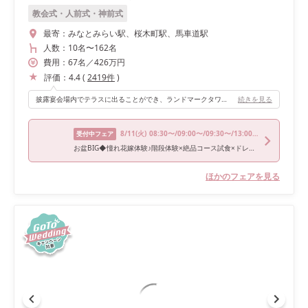
教会式・人前式・神前式
最寄：
みなとみらい駅、桜木町駅、馬車道駅
人数：
10名
〜
162名
費用：
67
名
／
426
万円
評価：
4.4
(
2419
件
)
披露宴会場内でテラスに出ることができ、ランドマークタワーをバックにゲストとたくさんの写真を残せました。また目の前に海が見えるので、みなとみらいらしさを楽しめる会場です。
続きを見る
8/11
(火)
08:30〜/09:00〜/09:30〜/13:00〜/15:00〜
受付中フェア
お盆BIG◆憧れ花嫁体験♪階段体験×絶品コース試食×ドレス試着*Amazon1万円＆140万優待
ほかのフェアを見る