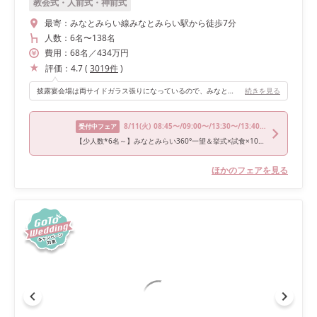
教会式・人前式・神前式
最寄：
みなとみらい線みなとみらい駅から徒歩7分
人数：
6名
〜
138名
費用：
68
名
／
434
万円
評価：
4.7
(
3019
件
)
披露宴会場は両サイドガラス張りになっているので、みなとみらいが一望できる所がおすすめです。 各会場コンセプトがあり、煉瓦や船などをモチーフにしみなとみらいらしさを大切にした会場がたくさんありました。 遠方からのゲストに喜んでもらえる会場です！
続きを見る
8/11
(火)
08:45〜/09:00〜/13:30〜/13:40〜/14:00〜
受付中フェア
【少人数*6名～】みなとみらい360°一望＆挙式×試食×10大特典
ほかのフェアを見る