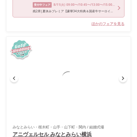
8/11
(火)
09:00〜/10:45〜/13:00〜/15:00〜/17:00〜
受付中フェア
残2席|夏休みプレミア【豪華34大特典＆国産牛サーロイン試食】海×緑*非日常感溢れるみなとみらい絶景《年イチお得なプレミアムフェア！ドレス優待＆宿泊券プレゼントも！》
ほかのフェアを見る
みなとみらい・桜木町・山手・山下町・関内
/
結婚式場
アニヴェルセル みなとみらい横浜