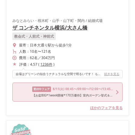
みなとみらい・桜木町・山手・山下町・関内
/
結婚式場
ザ コンチネンタル横浜/大さん橋
教会式・人前式・神前式
最寄：
日本大通り駅から徒歩1分
人数：
10名
〜
121名
費用：
62
名
／
304
万円
評価：
4.57
(
1236
件
)
会場はグリーンの似合うナチュラルな空間で明るいです！ もともとソファがあるので、高砂ソファとして使えます◎そしてソファはほんとにふわっふわ！ 床のウッドの感じや、ガラス張りの入口も素敵です 自由度が高く、持ち込みや会場のアレンジを快くサポートしてくれます！！ わたしは前日に設営しにいき、木箱やテーブルなどを持ち込みセッティングしました。 やりたいことをなるべく実現しようとしてくれる、優しいスタッフさんばかりです！
続きを見る
8/11
(火)
08:45〜/09:00〜/12:00〜/13:45〜/17:30〜
受付中フェア
【お盆BIG*1week開催*170万優待】室内ガーデン挙式＆豪華2万試食室内ガーデン挙式*溢れる緑＆花嫁フル体験フェア！ 2万相当和牛フォアグラの豪華試食など詳細チェック*贅沢プランでコスパ◎
ほかのフェアを見る