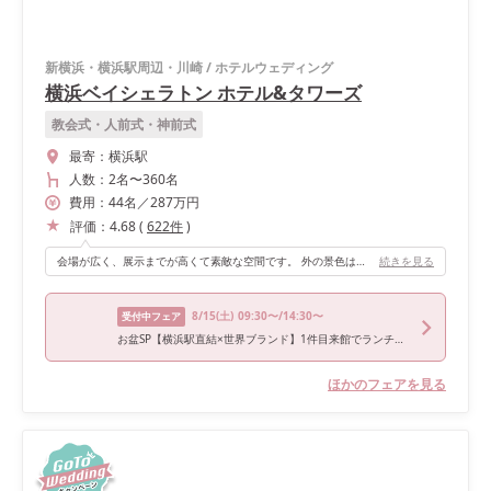
新横浜・横浜駅周辺・川崎
/
ホテルウェディング
横浜ベイシェラトン ホテル&タワーズ
教会式・人前式・神前式
最寄：
横浜駅
人数：
2名
〜
360名
費用：
44
名
／
287
万円
評価：
4.68
(
622
件
)
会場が広く、展示までが高くて素敵な空間です。 外の景色はみえないのが残念ですが、 大人数の披露宴を検討中の方はとても広くてかおススメです。
続きを見る
8/15
(土)
09:30〜/14:30〜
受付中フェア
お盆SP【横浜駅直結×世界ブランド】1件目来館でランチ券プレゼント◇上質ホテル婚を体感する映像演出体験フェア
ほかのフェアを見る