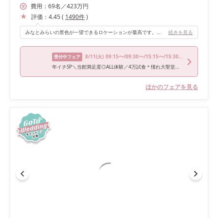
費用：
69
名
／
423
万円
評価：
4.45
(
1490
件
)
みなとみらいの景色が一望できるロケーションが最高です。スクリーンが大きく窓一面なので、スクリーンが上がって景色が広がるという光景がとても感動しました！ 私たちが使用したCANALという会場は、海がモチーフとなっていたことが選んだ決め手となりました。
続きを見る
8/11
(火)
09:15〜/09:30〜/15:15〜/15:30〜
受付中フェア
年イチSP＼当館満足度◎ALL体験／4万試食＊憧れ大聖堂＊お盆特典
ほかのフェアを見る