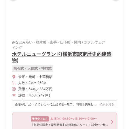
みなとみらい・桜木町・山手・山下町・関内
/
ホテルウェデ
ィング
ホテルニューグランド(横浜市認定歴史的建造
物)
教会式・人前式・神前式
最寄：
元町・中華街駅
人数：
2名
〜
250名
費用：
54
名
／
384
万円
評価：
4.68
(
949
件
)
会場がとにかくクラシカルで上品で唯一無二。 料理も美味しかったと好評でした！
続きを見る
8/15
(土)
09:30〜/13:30〜/17:00〜
受付中フェア
【初見学限定！豪華特典】結婚準備スタート！試食付ご相談会