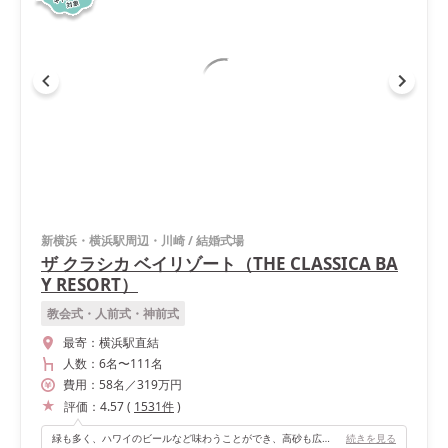
新横浜・横浜駅周辺・川崎
/
結婚式場
ザ クラシカ ベイリゾート（THE CLASSICA BA
Y RESORT）
教会式・人前式・神前式
最寄：
横浜駅直結
人数：
6名
〜
111名
費用：
58
名
／
319
万円
評価：
4.57
(
1531
件
)
緑も多く、ハワイのビールなど味わうことができ、高砂も広く、ソファーでたくさんの方と一気に写真をとることもできます。会場のスタッフも明るい方が多く、カジュアルでアットホームな空間です。フォトスポットもいくつかあるので写真がお好きな方もおすすめです！
続きを見る