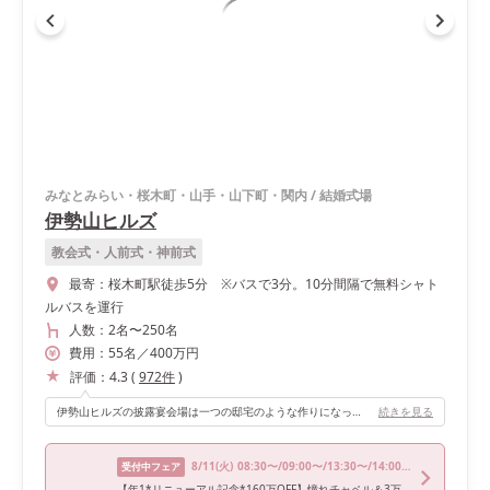
みなとみらい・桜木町・山手・山下町・関内
/
結婚式場
伊勢山ヒルズ
教会式・人前式・神前式
最寄：
桜木町駅徒歩5分 ※バスで3分。10分間隔で無料シャト
ルバスを運行
人数：
2名
〜
250名
費用：
55
名
／
400
万円
評価：
4.3
(
972
件
)
伊勢山ヒルズの披露宴会場は一つの邸宅のような作りになっていて、ダイニングからリビング、テラスまで見渡せる解放的な会場作りが最大の魅力です！ 特に私達が選んだ「ニューヨークオリエンタル邸」は、海外リゾートの雰囲気漂う会場なので、テーマの『HAWAII』にぴったりの会場でした。 また、挙式会場を「サンクチュアリコート」にする方は、同じ階に唯一ある「ニューヨークオリエンタル邸」を選ぶことで移動がスムーズになりますし、挙式で作った雰囲気を崩すことなく披露宴が開始できるのでおすすめです！
続きを見る
8/11
(火)
08:30〜/09:00〜/13:30〜/14:00〜/17:30〜
受付中フェア
【年1*リニューアル記念*160万OFF】憧れチャペル＆3万コース試食