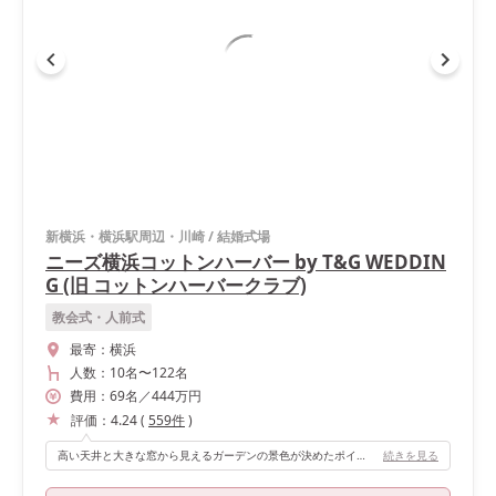
新横浜・横浜駅周辺・川崎
/
結婚式場
ニーズ横浜コットンハーバー by T&G WEDDIN
G (旧 コットンハーバークラブ)
教会式・人前式
最寄：
横浜
人数：
10名
〜
122名
費用：
69
名
／
444
万円
評価：
4.24
(
559
件
)
高い天井と大きな窓から見えるガーデンの景色が決めたポイントです！ ホワイトとダークブラウンを基調としたシックなバンケットなので、高砂後ろに装花を追加した事で華やかになりました！
続きを見る