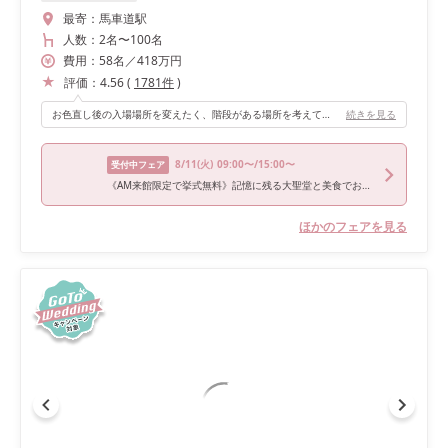
最寄：
馬車道駅
人数：
2名
〜
100名
費用：
58
名
／
418
万円
評価：
4.56
(
1781
件
)
お色直し後の入場場所を変えたく、階段がある場所を考えていました。 入場の時、上から見下ろす形にはなってしまいますが、来てくださったゲストの皆様みんなの事を見ることの出来る階段の踊り場からの景色は最高でした！
続きを見る
8/11
(火)
09:00〜/15:00〜
受付中フェア
《AM来館限定で挙式無料》記憶に残る大聖堂と美食でおもてなし！黒毛和牛4万試食で神奈川県料理ランキング1位の実力を体験＊
ほかのフェアを見る