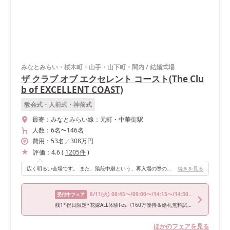
みなとみらい・桜木町・山手・山下町・関内
/
結婚式場
ザ クラブ オブ エクセレント コースト(The Clu
b of EXCELLENT COAST)
教会式・人前式・神前式
最寄：
みなとみらい線：元町・中華街駅
人数：
6名
〜
146名
費用：
53
名
／
308
万円
評価：
4.6
(
1205
件
)
広く明るい会場です。 また、階段中継という、再入場の際の演出がとても盛り上がりました。
続きを見る
8/11
(火)
08:45〜/09:00〜/14:15〜/14:30〜/15:30〜
受付中フェア
残1*祝日限定*花嫁ALL体験Fes《160万優待＆婚礼無料試食》
ほかのフェアを見る