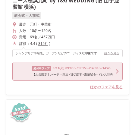
ニーズ横浜元町 by T&G WEDDING (旧 山手迎
賓館 横浜)
教会式・人前式
最寄：
元町・中華街
人数：
10名
〜
120名
費用：
69
名
／
457
万円
評価：
4.4
(
814
件
)
シャンデリアや階段、ガーデンなどのゴージャスな印象です。 また、高砂の後ろにはマントルピースもあるのでどこを切り取っても絵になる会場です
続きを見る
8/11
(火)
09:00〜/09:15〜/14:30〜/14:45〜
受付中フェア
【お盆限定】パーティ演出×貸切邸宅×豪華試食×ドレス特典
ほかのフェアを見る