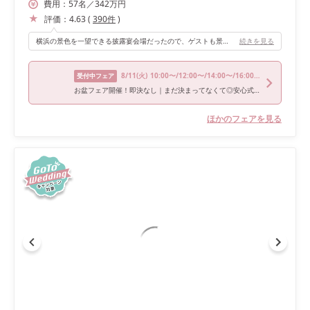
費用：
57
名
／
342
万円
評価：
4.63
(
390
件
)
横浜の景色を一望できる披露宴会場だったので、ゲストも景色含めて楽しんでもらえました。ナイトウェディングでは日没〜夜景まで楽しめるのでおすすめです！
続きを見る
8/11
(火)
10:00〜/12:00〜/14:00〜/16:00〜/18:00〜
受付中フェア
お盆フェア開催！即決なし｜まだ決まってなくて◎安心式場相談会
ほかのフェアを見る