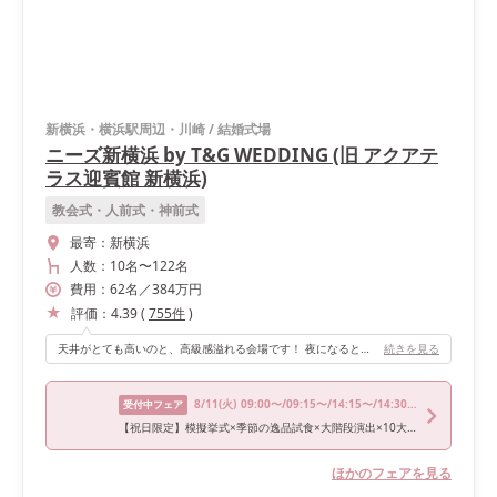
新横浜・横浜駅周辺・川崎
/
結婚式場
ニーズ新横浜 by T&G WEDDING (旧 アクアテ
ラス迎賓館 新横浜)
教会式・人前式・神前式
最寄：
新横浜
人数：
10名
〜
122名
費用：
62
名
／
384
万円
評価：
4.39
(
755
件
)
天井がとても高いのと、高級感溢れる会場です！ 夜になると、会場から庭のイルミネーションが見えて素敵です！
続きを見る
8/11
(火)
09:00〜/09:15〜/14:15〜/14:30〜/18:00〜
受付中フェア
【祝日限定】模擬挙式×季節の逸品試食×大階段演出×10大特典
ほかのフェアを見る