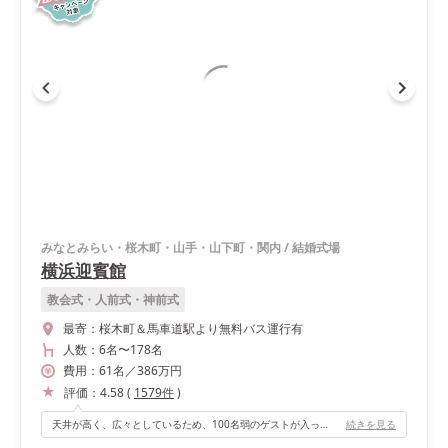
みなとみらい・桜木町・山手・山下町・関内
/
結婚式場
横浜迎賓館
教会式・人前式・神前式
最寄：
桜木町＆馬車道駅より無料バス運行有
人数：
6名
〜
178名
費用：
61
名
／
386
万円
評価：
4.58
(
1579
件
)
天井が高く、広々としているため、100名弱のゲストが入っても自由に動くことができました！
続きを見る