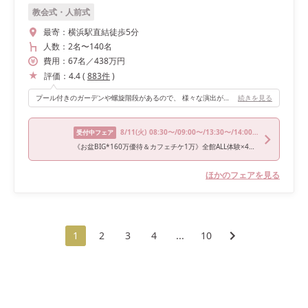
教会式・人前式
最寄：
横浜駅直結徒歩5分
人数：
2名
〜
140名
費用：
67
名
／
438
万円
評価：
4.4
(
883
件
)
プール付きのガーデンや螺旋階段があるので、 様々な演出ができます！ 会場が可愛すぎずシックすぎず落ち着きのある雰囲気なのもポイントでした。
続きを見る
8/11
(火)
08:30〜/09:00〜/13:30〜/14:00〜
受付中フェア
《お盆BIG*160万優待＆カフェチケ1万》全館ALL体験×4万試食♪
ほかのフェアを見る
1
2
3
4
...
10