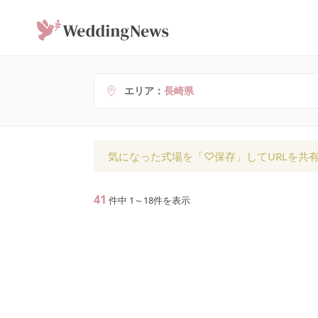
エリア
長崎県
気になった式場を「♡保存」してURLを共
41
件中
1
～
18
件を表示