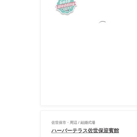
佐世保市・周辺
/
結婚式場
ハーバーテラス佐世保迎賓館