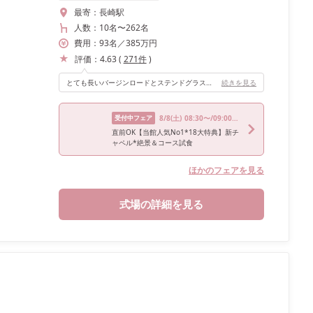
最寄：
長崎駅
人数：
10名
〜
262名
費用：
93
名
／
385
万円
評価：
4.63
(
271
件
)
とても長いバージンロードとステンドグラスが創り出す厳粛な教会挙式。素敵な雰囲気の中、写真をたくさん残す事ができました。ブーケは姉のお手製でドレスに合わせて素敵な私好みのブーケに仕上げてくれました。
続きを見る
受付中フェア
8/8
(土)
08:30〜/09:00〜/11:00〜/14:30〜/17:00〜
直前OK【当館人気No1*18大特典】新チ
ャペル*絶景＆コース試食
ほかのフェアを見る
式場の詳細を見る