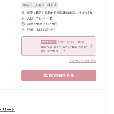
教会式・人前式・神前式
最寄：
JR佐世保線佐世保駅港口出口より徒歩2分
人数：
2名
〜
170名
費用：
96
名
／
442
万円
評価：
4.81
(
294
件
)
受付中フェア
8/8
(土)
09:00〜/10:00〜/14:00〜/17:00〜/18:00〜
直前予約◎最大2万ギフト*豪華3万試食*
海×山×空*新作ドレス
ほかのフェアを見る
式場の詳細を見る
トリート