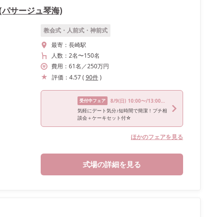
KAI(パサージュ琴海)
教会式・人前式・神前式
最寄：
長崎駅
人数：
2名
〜
150名
費用：
61
名
／
250
万円
評価：
4.57
(
90
件
)
受付中フェア
8/9
(日)
10:00〜/13:00〜/16:00〜
気軽にデート気分♪短時間で簡潔！プチ相
談会＋ケーキセット付☆
ほかのフェアを見る
式場の詳細を見る