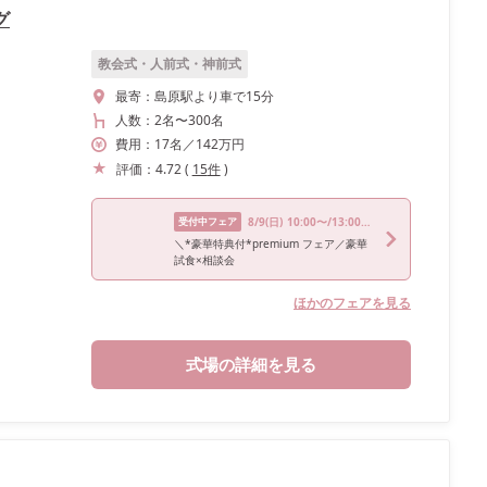
グ
教会式・人前式・神前式
最寄：
島原駅より車で15分
人数：
2名
〜
300名
費用：
17
名
／
142
万円
評価：
4.72
(
15
件
)
受付中フェア
8/9
(日)
10:00〜/13:00〜/15:00〜
＼*豪華特典付*premium フェア／豪華
試食×相談会
ほかのフェアを見る
式場の詳細を見る