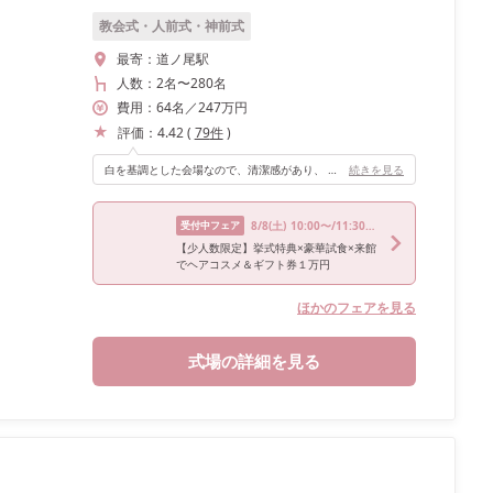
教会式・人前式・神前式
最寄：
道ノ尾駅
人数：
2名
〜
280名
費用：
64
名
／
247
万円
評価：
4.42
(
79
件
)
白を基調とした会場なので、清潔感があり、 また開放感があるため、人数が多くても窮屈に感じさせない所がおすすめポイントです。
続きを見る
受付中フェア
8/8
(土)
10:00〜/11:30〜/13:00〜/16:00〜
【少人数限定】挙式特典×豪華試食×来館
でヘアコスメ＆ギフト券１万円
ほかのフェアを見る
式場の詳細を見る