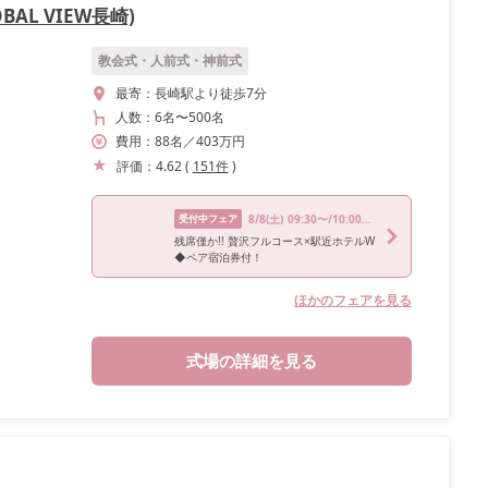
AL VIEW長崎)
教会式・人前式・神前式
最寄：
長崎駅より徒歩7分
人数：
6名
〜
500名
費用：
88
名
／
403
万円
評価：
4.62
(
151
件
)
受付中フェア
8/8
(土)
09:30〜/10:00〜/14:00〜/15:00〜/16:00〜
残席僅か!! 贅沢フルコース×駅近ホテルW
◆ペア宿泊券付！
ほかのフェアを見る
式場の詳細を見る